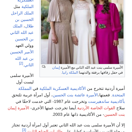
الملكية
مثل
الملك الراحل
الحسين بن
طلال
،
الملك
عبد الله الثاني
بن الحسين
وولي العهد
الأمير الحسين
بن عبد الله
[2]
الثاني
.
الأميرة سلمى بنت عبد الله الثاني مع الأميرة
إيمان
في حفل زفافها برفقة والدتهما
الملكة رانيا
.
الأميرة سلمى
ليست أول
أميرة أردنية تتخرج من
الأكاديمية العسكرية الملكية
في
المملكة
المتحدة
. فعمتها،
الأميرة عائشة بنت الحسين
، أول امرأة عربية تلتحق
بأكاديمية ساندهيرست
وتخرجت عام 1987- التي خدمت لاحقًا في
سلاح
القوات الخاصة الأردنية
.أيضا تخرجت عمتها الأخرى-
الأميرة إيمان
بنت الحسين
- من الأكاديمية ذاتها عام 2003.
إلا أن الأميرة سلمى بنت عبد الله الثاني تعتبر أول امرأة أردنية تجتاز
[3]
مرحلة التدريب الأساسية كطيار على
طائرات الجناح الثابث
.