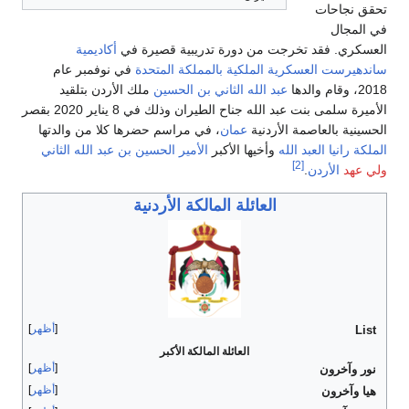
تحقق نجاحات
في المجال
العسكري. فقد تخرجت من دورة تدريبية قصيرة في
أكاديمية
ساندهيرست العسكرية الملكية
بالمملكة المتحدة
في نوفمبر عام
2018، وقام والدها
عبد الله الثاني بن الحسين
ملك الأردن بتلقيد
الأميرة سلمى بنت عبد الله جناح الطيران وذلك في 8 يناير 2020 بقصر
الحسينية بالعاصمة الأردنية
عمان
، في مراسم حضرها كلا من والدتها
الملكة رانيا العبد الله
وأخيها الأكبر
الأمير الحسين بن عبد الله الثاني
[2]
ولي عهد
الأردن
.
العائلة المالكة الأردنية
أظهر
List
العائلة المالكة الأكبر
أظهر
نور وآخرون
أظهر
هيا وآخرون