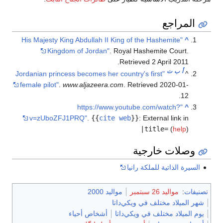
المراجع
"His Majesty King Abdullah II King of the Hashemite
^
Kingdom of Jordan"
. Royal Hashemite Court
.
.
Retrieved
2 April
2011
أ
ب
ت
"Jordanian princess becomes her country's first
^
female pilot"
.
www.aljazeera.com
. Retrieved
2020-01-
.
12
"https://www.youtube.com/watch?
^
v=zUboZFJ1PRQ"
.
{{
cite web
}}
:
External link in
|title=
(
help
)
وصلات خارجية
السيرة الذاتية للملكة رانيا
تصنيفات
:
مواليد 26 سبتمبر
مواليد 2000
شهر الميلاد مختلف في ويكي‌داتا
يوم الميلاد مختلف في ويكي‌داتا
أشخاص أحياء