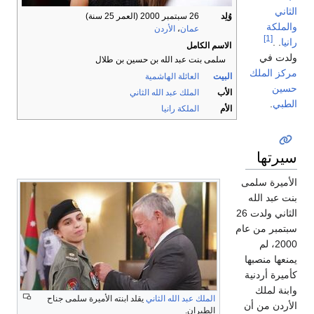
الثاني
وُلِد
26 سبتمبر 2000
(العمر 25 سنة)
والملكة
عمان
،
الأردن
[1]
رانيا
. .
الاسم الكامل
ولدت في
سلمى بنت عبد الله بن حسين بن طلال
مركز الملك
البيت
العائلة الهاشمية
حسين
الأب
الملك عبد الله الثاني
الطبي
.
الأم
الملكة رانيا
سيرتها
الأميرة سلمى
بنت عبد الله
الثاني ولدت 26
سبتمبر من عام
2000، لم
يمنعها منصبها
كأميرة أردنية
وابنة لملك
الملك عبد الله الثاني
يقلد ابنته الأميرة سلمى جناح
الأردن من أن
الطيران.