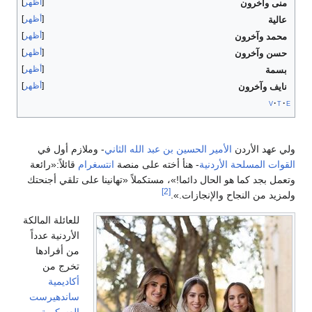
أظهر
منى وآخرون
أظهر
عالية
أظهر
محمد وآخرون
أظهر
حسن وآخرون
أظهر
بسمة
أظهر
نايف وآخرون
v
t
e
ولي عهد الأردن
الأمير الحسين بن عبد الله الثاني
- وملازم أول في
القوات المسلحة الأردنية
- هنأ أخته على منصة
انتسغرام
قائلاً:«رائعة
وتعمل بجد كما هو الحال دائما!»، مستكملاً «تهانينا على تلقي أجنحتك
[2]
ولمزيد من النجاح والإنجازات.».
للعائلة المالكة
الأردنية عدداً
من أفرادها
تخرج من
أكاديمية
ساندهيرست
العسكرية