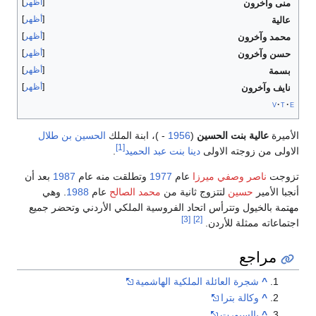
أظهر
منى وآخرون
أظهر
عالية
أظهر
محمد وآخرون
أظهر
حسن وآخرون
أظهر
بسمة
أظهر
نايف وآخرون
v
t
e
الأميرة
عالية بنت الحسين
(
1956
- )، ابنة الملك
الحسين بن طلال
[1]
الاولى من زوجته الاولى
دينا بنت عبد الحميد
.
تزوجت
ناصر وصفي ميرزا
عام
1977
وتطلقت منه عام
1987
بعد أن
أنجبا الأمير
حسين
لتتزوج ثانية من
محمد الصالح
عام
1988
. وهي
مهتمة بالخيول وتترأس اتحاد الفروسية الملكي الأردني وتحضر جميع
[3]
[2]
اجتماعاته ممثلة للأردن.
مراجع
^
شجرة العائلة الملكية الهاشمية
^
وكالة بترا
^
بالسبورت