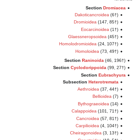
Section
Dromiacea
Dakoticancroidea
(6†)
Dromioidea
(147, 85†)
Eocarcinoidea
(1†)
Glaessneropsoidea
(45†)
Homolodromioidea
(24, 107†)
Homoloidea
(73, 49†)
Section
Raninoida
(46, 196†)
Section
Cyclodorippoida
(99, 27†)
Section
Eubrachyura
Subsection
Heterotremata
Aethroidea
(37, 44†)
Bellioidea
(7)
Bythograeoidea
(14)
Calappoidea
(101, 71†)
Cancroidea
(57, 81†)
Carpilioidea
(4, 104†)
Cheiragonoidea
(3, 13†)