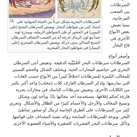
السرطانات
بين الشعب
المرجانية،
السرطانات البحرية تشكل جزءاً من الحياة الحيوانية على
بينما تعيش
امتداد كثير من شواطئ البحار. ويعيش السرطان الشبح (على
بعض الأنواع
اليمين) في الجحور أو على الشواطئ الرملية، ويمتزج لونه
جيداً مع لون الرمال لدرجة أنه من الصعب اكتشاف السرطان
الأخرى في
الشبح الساكن بدون حركة. ويعيش السرطان الصخري (على
قاع البحار.
اليسار) في شواطئ البحار الصخرية.
وأصغر أنواع
السرطانات سرطانات البحر الحُبَيْبَّية الدقيقة. وتعيش أنثى السرطان
البحري في خياشيم المحارات الحية. ويختلف الشكل والحجم النسبي
للمخالب الكبيرة للسرطانات اختلافاً كبيراً بين الأنواع حسب العادات
التي تمارسها. ولذكر السرطان العازف كلاب (مخلب) واحد أكبر بكثير
من الكلابات الأخرى. وتعيش سرطانات الناسك في محارات بحرية
فارغة تُحكم إغلاقها، مستخدمة أحد مخالبها بابًا. ويأخذ لون وشكل
ونسيج المخالب والأرجل والأجسام كثيرًا من الظلال والأشكال. وتجري
كثير من السرطانات على الطرق الجانبية لرمال أو صخور شاطئ
البحر. ويوجد للسرطانات السابحة زوائد تشبه المجداف على قوائمها.
وتأكل سرطانات البحر القشريات الصغيرة والأشياء العضوية الأخرى.