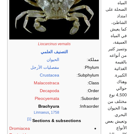
المياه
الضحلة على
امتداد
الشاطئ،
كما يعيش
في المياه
العميقة،
Liocarcinus vernalis
وتتميز كثير
التصنيف العلمي
من أنواعه
مملكة:
الحيوان
بالقيمة
Phylum:
مفصليات الأرجل
الغذائية
الكبيرة.
Subphylum:
Crustacea
وهناك
Malacostraca
Class:
حوالي
Decapoda
Order:
4,500 نوع
Pleocyemata
Suborder:
مختلف من
Brachyura
Infraorder:
هذا الحيوان
Linnaeus
,
1758
البحري.
[1]
Sections & subsections
وتعيش بعض
الأنواع
Dromiacea