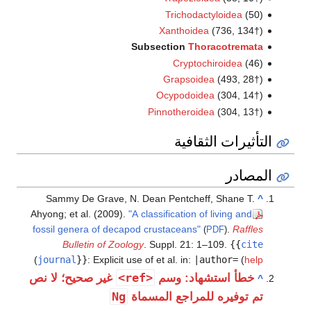
Trichodactyloidea
(50)
Xanthoidea
(736, 134†)
Subsection
Thoracotremata
Cryptochiroidea
(46)
Grapsoidea
(493, 28†)
Ocypodoidea
(304, 14†)
Pinnotheroidea
(304, 13†)
التأثيرات الثقافية
المصادر
Sammy De Grave, N. Dean Pentcheff, Shane T.
^
Ahyong; et al. (2009).
"A classification of living and
fossil genera of decapod crustaceans"
.
Raffles
(
PDF
)
Bulletin of Zoology
. Suppl. 21: 1–109.
{{
cite
)
journal
}}
:
Explicit use of et al. in:
|author=
(
help
<ref>
خطأ استشهاد: وسم
غير صحيح؛ لا نص
^
Ng
تم توفيره للمراجع المسماة