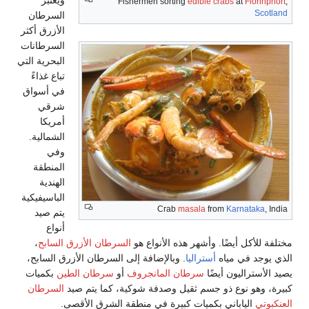
ويعتبر
Fishermen sorting
edible crabs
at
Fionnphort
,
Scotland
السرطان
الأزرق أكثر
السرطانات
البحرية التي
تباع غذاءً
في أسواق
شرقي
أمريكا
الشمالية.
وفي
المنطقة
الهندية
الباسيفيكية
Crab
masala
from
Karnataka
, India
يتم صيد
أنواع
مختلفة للأكل أيضًا. وأشهر هذه الأنواع هو
السرطان الأزرق السابح
،
الذي يوجد في مياه
أستراليا
. وبالإضافة إلى السرطان الأزرق السابح،
يصيد الأستراليون أيضًا
سرطان المانجروف
أو
سرطان الطين
بكميات
كبيرة، وهو نوع ذو جسم ثقيل وصدفة شوكية، كما يتم صيد
السرطان
العنكبوتي
الياباني بكميات كبيرة في منطقة الشرق الأقصى.