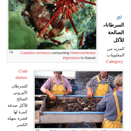
السرطانات
الصالحة
للأكل
للمزيد من
Carpilius convexus
consuming
Heterocentrotus
المعلومات:
trigonarius
in Hawaii
Category:
Crab
dishes
للسرطان
الأوروبي
الصالح
للأكل صدفة
كبيرة لها
قشرة سهلة
الكسر.