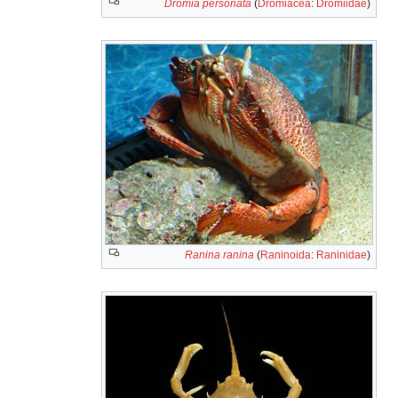
Dromia personata
(
Dromiacea
:
Dromiidae
)
Ranina ranina
(
Raninoida
:
Raninidae
)