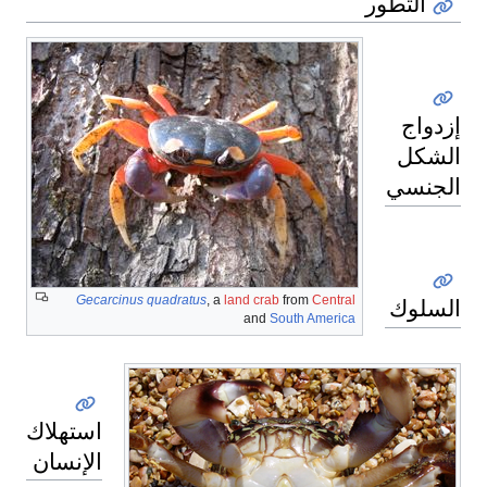
التطور
إزدواج
الشكل
الجنسي
Gecarcinus quadratus
, a
land crab
from
Central
السلوك
and
South America
استهلاك
الإنسان