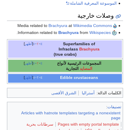
الموسوعة المعرفية الشاملة
وصلات خارجية
Brachyura
at
Wikimedia Commons
Media related to
.
Brachyura
from
Wikispecies
Information related to
Superfamilies of
e
t
v
أظهر
Infraclass
Brachyura
(true crabs)
المجموعات الرئيسية لأنواع
e
t
v
أظهر
المصايد
التجارية
Edible crustaceans
e
t
v
أظهر
الكلمات الدالة:
أستراليا
الشرق الأقصى
تصنيفات
:
Articles with hatnote templates targeting a nonexistent
page
Pages with empty portal template
سرطانات بحرية