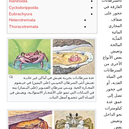
كالسرطانات
Raninoida
العازفة في
Cyclodorippoida
جحور على
Eubrachyura
ضفاف
Heterotremata
المجاري
Thoracotremata
المائية
المَدِّية
المالحة.
وتعيش
بعض الأنواع
الأخرى من
السرطانات
في المياه
عدة سرطانـات بحريـة تعيـش في أماكن غير عاديـة
العذبة، أو
تعيـش أنثى السرطان الحبيـبي (على اليمين) في خيـشوم
المحـارة الحية. ويبـني سرطان الصنـوبر (على اليـسار) بيته
في جحور
في النبـاتات التي تنمو على الأشجـار الاستوائـية، ويعيـش في
تصل إلى
الميـاه التي تتجمـع أسفل النبات.
عمق عدة
كيلومترات
نحو الداخل.
وتعيش
بعض