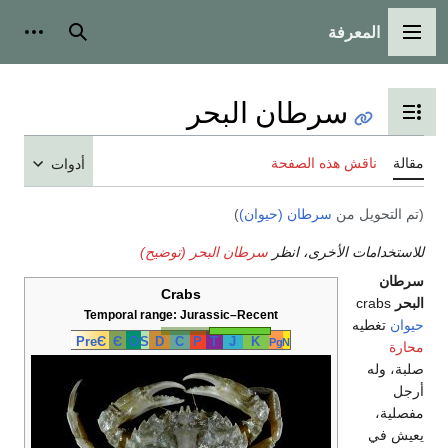
المعرفة
القائمة الرئيسية
بحث
أدوات
سرطان البحر
تبديل عرض جدول المحتويات
مقالة
ناقش هذه الصفحة
أدوات
(تم التحويل من
سرطان (حيوان)
)
للاستخدامات الأخرى، انظر
سرطان البحر (توضيح)
سرطان
Crabs
البحر
crabs
Temporal range: Jurassic–Recent
حيوان
تغطيه
PreЄ
Є
O
S
D
C
P
T
J
K
Pg
N
محارة
صلبة، وله
أرجل
مفصلية،
يعيش في