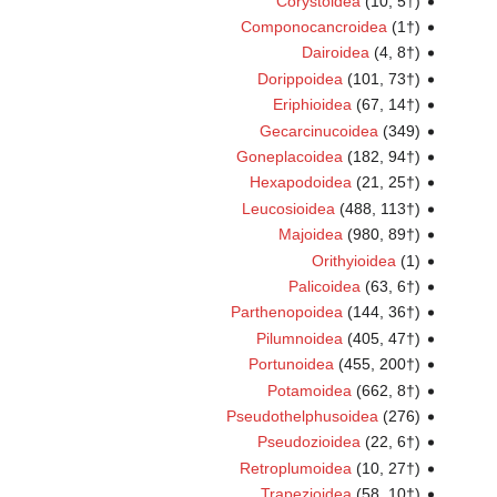
Corystoidea
(10, 5†)
Componocancroidea
(1†)
Dairoidea
(4, 8†)
Dorippoidea
(101, 73†)
Eriphioidea
(67, 14†)
Gecarcinucoidea
(349)
Goneplacoidea
(182, 94†)
Hexapodoidea
(21, 25†)
Leucosioidea
(488, 113†)
Majoidea
(980, 89†)
Orithyioidea
(1)
Palicoidea
(63, 6†)
Parthenopoidea
(144, 36†)
Pilumnoidea
(405, 47†)
Portunoidea
(455, 200†)
Potamoidea
(662, 8†)
Pseudothelphusoidea
(276)
Pseudozioidea
(22, 6†)
Retroplumoidea
(10, 27†)
Trapezioidea
(58, 10†)