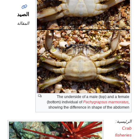
الصيد
المقالة
The underside of a male (top) and a female
(bottom) individual of
Pachygrapsus marmoratus
,
showing the difference in shape of the abdomen
الرئيسية:
Crab
fisheries