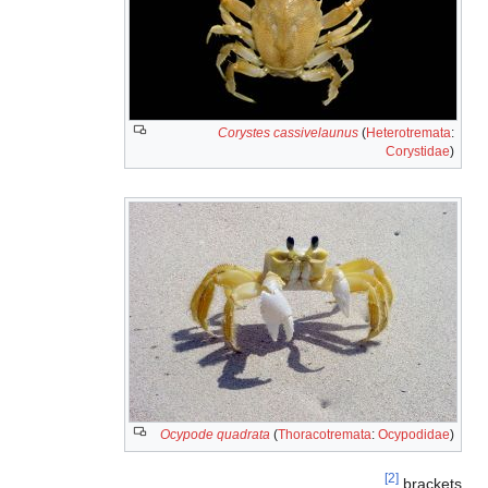
Corystes cassivelaunus
(
Heterotremata
:
Corystidae
)
Ocypode quadrata
(
Thoracotremata
:
Ocypodidae
)
[2]
brackets.