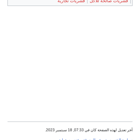
قشريات صالحة للأكل
قشريات تجارية
آخر تعديل لهذه الصفحة كان في 07:33, 18 سبتمبر 2023.
سياسة الخصوصية
عن المعرفة
عدم مسؤولية