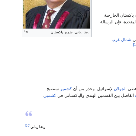
پاكستان الخارجية
لمتحدة، فإن الرسالة
رضا رباني، ضمير پاكستان
ي
شمال غرب
أعطى
الجولان
لإسرائيل. وحذر من أن
كشمير
ستصبح
الفاصل بين القسمين الهندي والپاكستاني في
كشمير
.
[20]
—
رضا رباني