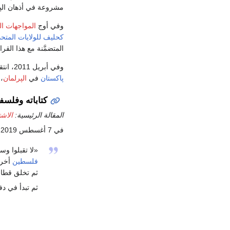
مشروعة في أذهان الپا
وفي أوج
المواجهات ال
كحليف للولايات المتحد
المتضمَّنة مع هذا القر
وفي أبريل 2011، انتقد رباني بشدة الولايات المتحدة بخصوص
پاكستان
في
الپرلمان
، 
كتاباته وفلسف
المقالة الرئيسية:
الاشت
في 7 أغسطس 2019، خاطب رباني
«لا تقبلوا و
فلسطين
أخرى
ثم تخلق قطاعا
ثم تبدأ في د