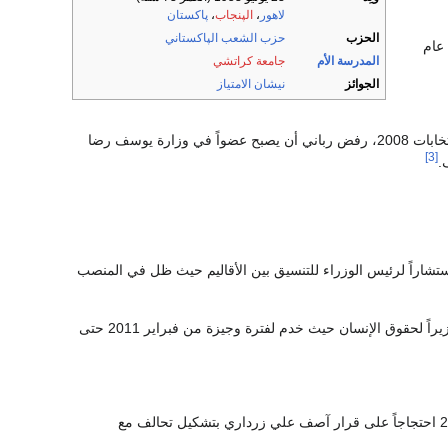
لاهور
،
الپنجاب
،
پاكستان
الحزب
حزب الشعب الپاكستاني
ن عام
المدرسة الأم
جامعة كراتشي
الجوائز
نيشان الامتياز
بعد فوز حزب الشعب الپاكستاني في انتخابات 2008، رفض رباني أن يصبح عضواً في وزارة يوسف رضا
[3]
.
تشاراً لرئيس الوزراء للتنسيق بين الأقاليم حيث ظل في المنصب
وعُين وزيراً فدرالية للتنسيق بين الأقاليم ووزيراً لحقوق الإنسان حيث خدم لفترة وجيزة من فبراير 2011 حتى
دخل الوزارة الفدرالية وخدم كمستشار لرئيس الوزراء من مارس 2010 حتى استقالته في فبراير 2011 احتجاجاً على قرار آصف علي زرداري بتشكيل تحالف مع