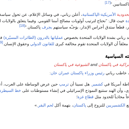
[17]
كستانيين."
حدودية
الأمريكية-الپاكستانية
، أعلن رباني، في وسائل الإعلام، عن تحول سياسة 
ة
حيث قال: "نحتاج لترتيب أولويات مصالح أمننا القومي. وفيما يتعلق بالولايات ا
[18]
ار، قطعاً ستدق أجراس الإنذار، بوَجـْه سياستهم
بجرف
پاكستان."
عملياتها بالدرون (الطائرات المسيّرة)
ف
[19]
معلقاً أن الولايات المتحدة تقوم مخالفة كبرى
للقانون الدولي
وحقوق الإنسان.
ته السياسية
راكية في پاكستان
and
الشيوعية في پاكستان
رئيس وزراء پاكستان
عمران خان
:
ساطة أمريكا في
كشمير
. هل نسينا أن
ترمپ
حين عرض الوساطة على العرب، 
، وأن الهند ستتبع النموذج الإسرائيلي في إنشاء مستوطنات على
خط السيطرة
ً محاذياً للحدود مثل
قطاع غزة
؛
فع
الكشميريين
للنزوح إلى
پاكستان
، بتهمة أكل
لحم البقر
.»