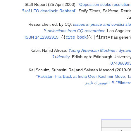
Staff Report (25 April 2003).
"Opposition seeks resolution
of LFO deadlock: Rabbani"
.
Daily Times, Pakistan
. Retr
.
Ju
Researcher, ed. by CQ.
Issues in peace and conflict stu
selections from CQ researcher
. Los Angeles
ISBN
1412992915
.
{{
cite book
}}
:
|first=
has gener
Kabir, Nahid Afrose.
Young American Muslims : dynami
identity
. Edinburgh: Edinburgh Universit
.
07486699
Kai Schultz, Suhasini Raj and Salman Masood (2019-0
"Pakistan Hits Back at India Over Kashmir Move, T
Bilater
.
النيويورك تايمز
.
تبعه