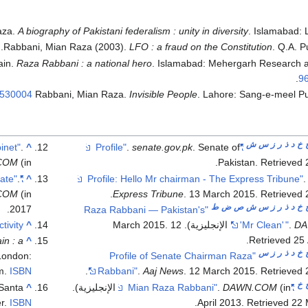
aza.
A biography of Pakistani federalism : unity in diversity
. Islamabad:
Rabbani, Mian Raza (2003).
LFO : a fraud on the Constitution
. Q.A. P
ain.
Raza Rabbani : a national hero
. Islamabad: Mehergarh Research a
.
9
530004
Rabbani, Mian Raza.
Invisible People
. Lahore: Sang-e-meel Pu
خ
د
ذ
ر
ز
س
ش
inet"
.
^
.
senate.gov.pk
. Senate of
"Profile"
. Retrieved
Pakistan
.
(in الإنجليزية)
COM
.
"Raza Rabbani nominated PPP presidential candidate"
^
. Retrieved
. 13 March 2015
Express Tribune
.
(in الإنجليزية). 20 July 2013
COM
خ
د
ذ
ر
ز
س
ش
ص
ض
ط
.
2017
"Raza Rabbani — Pakistan's
tivity
^
.
'Mr Clean'
"
.
DA
.
Retrieved
25
in : a
^
خ
د
ذ
ر
ز
س
London:
"Profile of Senate Chairman Raza
m.
ISBN
.
Rabbani"
.
Aaj News
. 12 March 2015
. Retrieved
خ
"Mian Raza Rabbani"
DAWN.COM
.
(in الإنجليزية).
^
 Santa
er.
ISBN
.
. Retrieved
22 