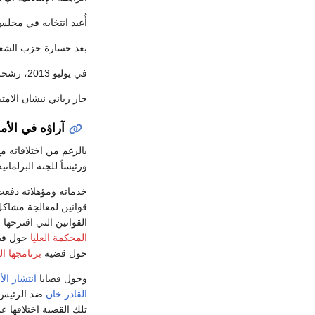
أُعيد انتخابه في مجلس الشيوخ ع
بعد خسارة حزب الشعب الپاكستاني الانتخابات 
في يوليو 2013، رشحه حزب الشعب الپاكستاني لمنصب الرئاسة.
حاز رباني نيشان الامتي
آراؤه في الأم
بالرغم من اختلافاته م
ورئيساً للجنة البرلمانية
خدماته ومؤهلاته دفع
قوانين لمعالجة مشاك
القوانين التي اقترحه
المحكمة العليا
حول ف
حول قضية
برنامجها ال
وحول قضايا
انتشار الأ
القادر خان
ضد الرئيس
تلك القضية اختلافها ع