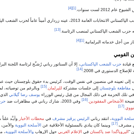
[4]
[1]
ام 2012 لست سنوات.
العامة 2013، عينه زرداري أميناً عاماً لحزب الشعب الپاكستاني.
[13]
[4]
[1]
از من أجل خدماته البرلمانية.
ن القومي
ع قيادة
حزب الشعب الپاكستاني
، إلا أن السناتور رباني رُشـِّح لرئاسة اللجنة الب
[14]
 للإصلاح الدستوري في 2008.
ت إلى تعيينه في منصبين في نفس الوقت، كرئيس بدء حقوق بلوچستان حيث ع
[15]
ل
مقاطعة بلوچستان
إلى جلسات مشتركة
للپرلمان
.
وبالرغم من توصياته، لم 
ا في تلك الحزمة في ذلك المجال من قِبل رئيس الوزراء
يوسف رضا گيلاني
الذي س
[16]
ضيحة
الأشخاص المفقودين
.
وفي 2003، شارك رباني في مظاهرات ضد
حرب
[17]
نووي
.
سلحة النووية
، انتقد رباني
الرئيس
پرڤيز مشرف
في
محطات الأخبار
وأيـَّد علنا
[17]
 مشرف.
وبينما كان ينادي بالمسئولية الأخلاقية عن
الأسلحة النووية
والأمن، ف
ن "
الپروپاگندا ضد پاكستان
في
الإعلام الغربي
حول الإرهاب
والأسلحة النووية
، مث