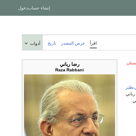
إنشاء حساب
دخول
اقرأ
عرض المصدر
تاريخ
أدوات
ستان
رضا رباني
Raza Rabbani
‌نظير
 كان رباني
س