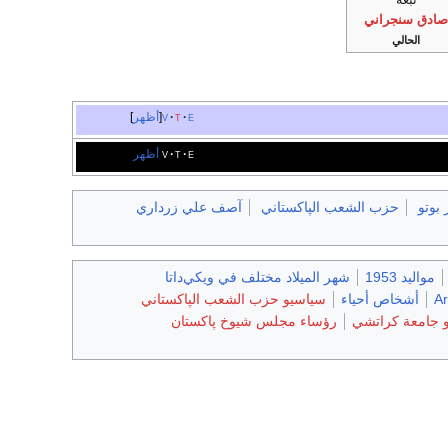
صادق سنجراني
الحالي
e
t
v
أظهر
e
t
v
أظهر
 بوتو
حزب الشعب الپاكستاني
آصف علي زرداري
مواليد 1953
شهر الميلاد مختلف في ويكي‌داتا
Ar
أشخاص أحياء
سياسيو حزب الشعب الپاكستاني
 جامعة كراتشي
رؤساء مجلس شيوخ پاكستان