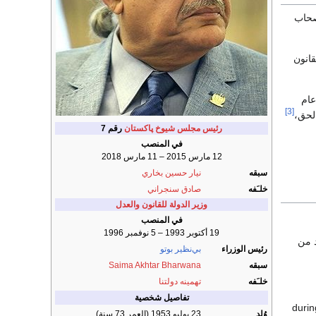
صحاب
انون
عام
[3]
لحق،
رئيس مجلس شيوخ پاكستان
رقم 7
في المنصب
12 مارس 2015 – 11 مارس 2018
سبقه
نيار حسين بخاري
خلـَفه
صادق سنجراني
وزير الدولة للقانون والعدل
في المنصب
19 أكتوبر 1993 – 5 نوفمبر 1996
د من
رئيس الوزراء
بي‌نظير بوتو
سبقه
Saima Akhtar Bharwana
خلـَفه
تهمينه دولتنا
تفاصيل شخصية
وُلِد
23 يوليو 1953
(العمر 73 سنة)