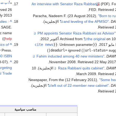
أ
ب
ت
^
. F
(PDF)
ieved
26
.
FED
. Retrieved
ly
2013
Paracha, Nadeem F. (23 August 2012).
"Born to ru
dies :
^
.
and leveling of the APMSO"
.
DA
: SAGE.
.
Retrieved
ic name
)
(
help
on 10 أكتوبر 2012
the original
.
cs of
^
cite news
}}
:
Unknown parameter
{{
.
y Press.
)
|deadurl=
ignored (
|url-status=
sugg
30
ISBN
.
DAW
8-07).
^
.
. Retrieved
22 May
201
argeting
DAW
.
(in الإنجليزية). 10
al Trade"
.
March 2009
. Retrieved
Newspaper, From the (12 February 2011).
"Some he
.
left out of 22-member new cabinet"
.
DA
.
Retrieved
مناصب سياسية