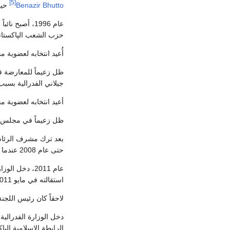
[5]
Benazir Bhutto
حيث 
عام 1996، أصبح نائباً لزعيم المعارضة في مجلس الشيوخ.
حزب الشعب الپاكستان
أُعيد انتخابه لعضوية مجلس الشي
ظل زعيماً للمعارضة في المجل
جيلاني الفدرالية بسب
أعيد انتخابه لعضوية مجلس الش
ظل زعيماً في مجلس الشيوخ من
بعد ترك مشرف الرئاسة عام 2008، دخل رباني الوزارة الفدرال
حتى عام 2008 عندما استقال
عام 2011، دخل الوزارة الفدرالية بدرجة وزير فدرالي
استقالته في مايو 2011.
لاحقاً كان رئيس اللجنة
الرابطة الإسلامية الپا