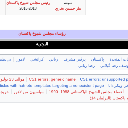
سبقه
رئيس مجلس شيوخ پاكستان
نيار حسين بخاري
2015-2018
رؤساء مجلس شيوخ پاكستان
البوتوية
يات المتحدة
پاكستان
پرڤيز مشرف
رباني
كراتشي
لاهور
بي‌نظير
سف رضا گيلاني
رضا رباني
CS1 errors: unsupported 
CS1 errors: generic name
مواليد 23 يوليو
ي ويكي‌داتا
ticles with hatnote templates targeting a nonexistent page
أعضاء مجلس الشيوخ الپاكستاني 1988–1990
سياسيون من لاهور
خريجو
ستان (البرلمان 14)