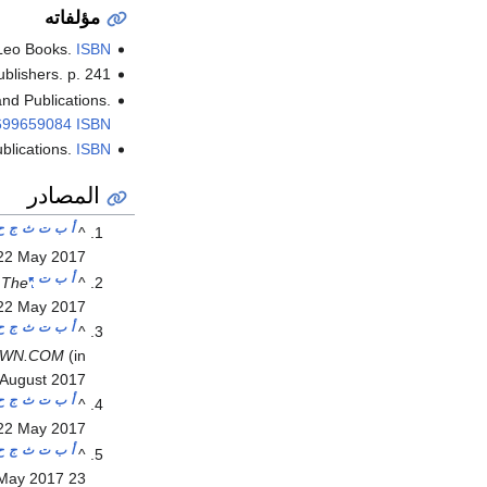
مؤلفاته
 Leo Books.
ISBN
ublishers. p. 241.
nd Publications.
699659084
ISBN
blications.
ISBN
المصادر
أ
ب
ت
ث
ج
ح
^
22 May
2017
أ
ب
ت
.
The
"Profile: Hello Mr chairman - The Express Tribune"
^
22 May
2017
أ
ب
ت
ث
ج
ح
^
(in الإنجليزية). 12 March 2015
WN.COM
 August
2017
أ
ب
ت
ث
ج
ح
^
22 May
2017
أ
ب
ت
ث
ج
ح
^
May
2017
23 April 2013