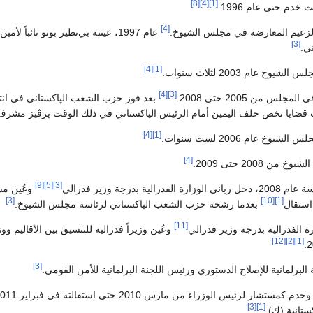
[8]
[4]
[1]
خدم حتى عام 1996.
[4]
عام 1997، عينته بي‌نظير بوتو نائباً لأمي
[3]
ي.
[4]
[1]
وخ عام 2003 لثلاث سنوات.
[4]
[3]
س من 2005 حتى 2008.
ب قضايا تخص حلف اليمين أمام الرئيس الپاكستاني في ذلك الوقت پرڤيز مشرف
[4]
[1]
يوخ عام 2006 لست سنوات.
[4]
 2008 حتى 2009.
[9]
[5]
[3]
ية بدرجة وزير فدرالي
وعُين مس
[3]
[10]
[1]
بعدما رشحه حزب الشعب الپاكستاني لرئاسة مجلس الشيوخ.
[11]
[12]
[2]
[1]
[3]
 البرلمانية للإصلاح الدستوري ورئيس اللجنة البرلمانية للأمن القومي.
[3]
[1]
كستانية (ك).