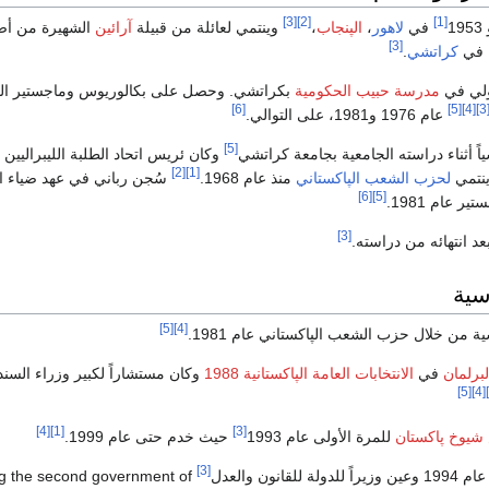
[3]
[2]
[1]
في
لاهور
،
الپنجاب
،
وينتمي لعائلة من قبيلة
آرائين
الشهيرة من أ
[3]
ه في
كراتشي
.
أولي في
مدرسة حبيب الحكومية
بكراتشي. وحصل على بكالوريوس وماجستير الق
[6]
[5]
[4]
[3
عام 1976 و1981، على التوالي.
[5]
اً أثناء دراسته الجامعية بجامعة كراتشي
وكان ئريس اتحاد الطلبة الليبراليين 
[2]
[1]
ينتمي
لحزب الشعب الپاكستاني
منذ عام 1968.
سُجن رباني في عهد ضياء ا
[6]
[5]
 عام 1981.
[3]
عد انتهائه من دراسته.
سية
[5]
[4]
ية من خلال حزب الشعب الپاكستاني عام 1981.
لبرلمان
في
الانتخابات العامة الپاكستانية 1988
وكان مستشاراً لكبير وزراء السن
[5]
[4]
[4]
[1]
[3]
يوخ پاكستان
للمرة الأولى عام 1993
حيث خدم حتى عام 1999.
[3]
انون والعدل
during the second government of