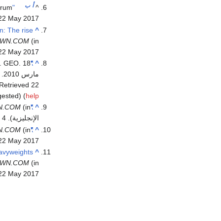
أ
ب
orum
"An interview with Senator Raza Rabbani:"
^
22 May
2017
n: The rise
^
(in الإنجليزية)
WN.COM
22 May
2017
. GEO. 18
"PM appoints Senator Raza Rabbani as Advisor"
^
مارس 2010. Archived from
Retrieved 22 مايو 2017
ested) (
help
N.COM
(in
"Fahim inducted among 40 new ministers"
^
الإنجليزية). 4 November 2008
7
N.COM
"Raza Rabbani quits cabinet"
^
22 May
2017
avyweights
^
(in الإنجليزية)
WN.COM
22 May
2017