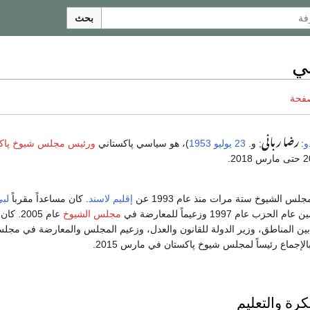
بحث
ي
صفحة
رضا ربانى
و
:
; و.
23 يوليو
1953
)، هو سياسي پاكستاني
ورئيس مجلس شيوخ پاك
س الشيوخ ستة مرات منذ عام 1993 عن
إقليم لاسند
. كان مساعداً مقرباً
لبي
حزب عام 1997 وزعيماً للمعارضة في
مجلس الشيوخ
عام 2005.
يق بين المناطق، وزير الدولة للقانون والعدل، وزعيم المجلس والمعارضة في مجل
الإجماع رئيساً لمجلس شيوخ پاكستان في مارس 2015.
كرة والتعليم