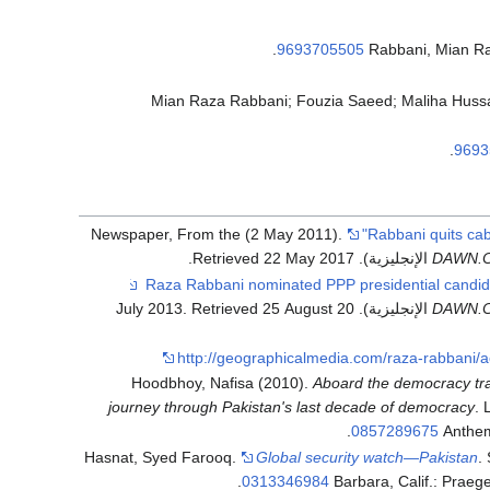
.
9693705505
Rabbani, Mian R
Mian Raza Rabbani; Fouzia Saeed; Maliha Huss
.
9693
Newspaper, From the (2 May 2011).
"Rabbani quits cab
.
22 May
2017
. Retrieved
DAWN.
. Retrieved
25 August
DAWN.
http://geographicalmedia.com/raza-rabbani/ac
Hoodbhoy, Nafisa (2010).
Aboard the democracy tra
journey through Pakistan's last decade of democracy
. 
.
0857289675
Anthe
Hasnat, Syed Farooq.
Global security watch—Pakistan
.
.
0313346984
Barbara, Calif.: Praeg