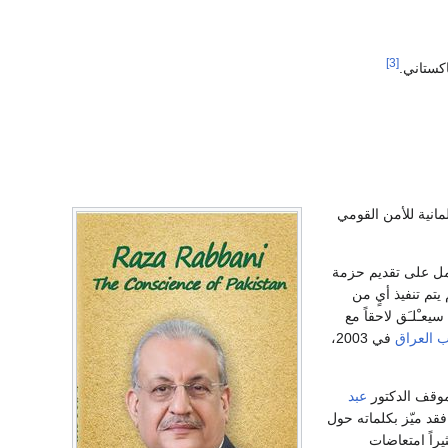
[3]
رلمانية للأمن القومي
مل على تقديم حزمة
يتم تنفيذ أيٍ من
يعـْلـَق لاحقاً مع
 العراق
في 2003،
ً موقف الدكتور
عبد
قد ميّز بكلماته حول
يراً امتعاضات