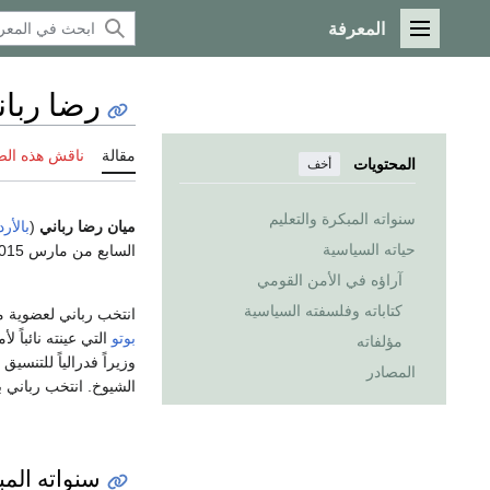
المعرفة
القائمة الرئيسية
رضا ربان
مقالة
ناقش هذه ال
المحتويات
أخف
سنواته المبكرة والتعليم
ميان رضا رباني
(
بالأرد
حياته السياسية
السابع من مارس 2015 حتى مارس 2018.
آراؤه في الأمن القومي
كتاباته وفلسفته السياسية
انتخب رباني لعضوية مجل
بوتو
التي عينته نائباً لأمين عام ال
مؤلفاته
وزيراً فدرالياً للتنس
المصادر
الشيوخ. انتخب رباني ب
سنواته المب