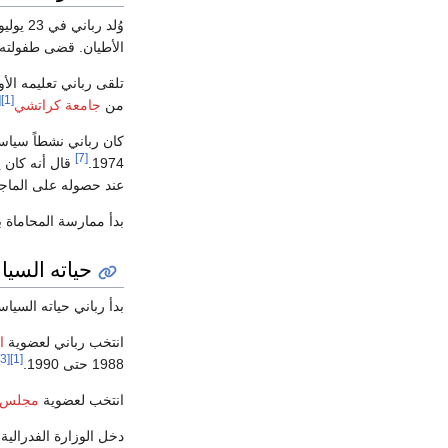
وُلد رباني في 23 يوليو 1953
الأطيان. قضى طفولت
تلقى رباني تعليمه ال
]
[1]
من
جامعة كراتشي
كان رباني نشطاً سياسي
[7]
1974.
قال أنه كان 
عند حصوله على الماجستير
بدأ ممارسة المحاماة ب
حياته السيا
بدأ رباني حياته السياس
انتخب رباني لعضوية
ا
[3]
[1]
1988 حتى 1990.
انتخب لعضوية
مجلس ش
دخل الوزارة الفدرالية عام 1994 وعين وزيراً للدولة للق