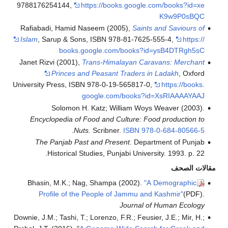
9788176254144
,
h
Rafiabadi, Hamid N
Islam
, Sarup & Son
books.g
Janet Rizvi (2001),
T
Princes an
University Press, ISB
g
Solomon H.
Encyclopedia of 
.
Nut
The Panjab Pas
Historical St
Bhasin, M.K.; Na
Profile of the
Downie, J.M.; Tashi, T.;