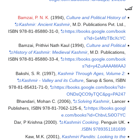
Bamzai, P. N. K.
(
Kashmir: Ancient
ISBN 978-81-85880-3
Bamzai, Prithivi 
History of Kashmir:
ISBN 978-81-85880-3
Bakshi, S. R. (199
Kashmir - Valley
978-81-85431-71-0
,
Bhandari, Mohan 
Publishers, ISBN 978
Dar, P Krishna (200
Kaw, M.K. (2