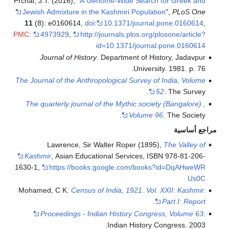
Prchal, J.T. (2016), "
A
Jewish Admixture in
11
(8): e0160614,
PMC
:
4973929
,
ht
Journal of His
The Journal of the An
The quarterly journ
Lawrence, S
Kashmir
, Asian Ed
1630-1
,
https://bo
Mohamed, C K.
Censu
Proceedings -