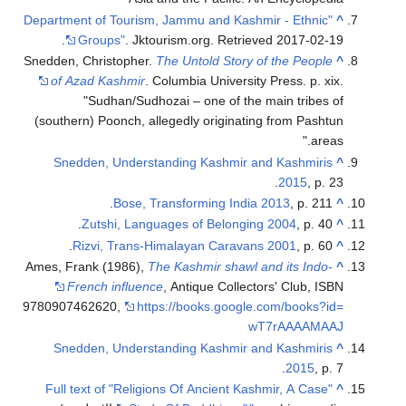
"Department of Touris
.
Groups"
. Jkt
Snedden, Christopher
of Azad Kashmir
.
Sudhan/Sudh
(southern) Poonch, a
Snedden, Unders
Bose, 
Zutshi, Lan
Rizvi, Trans-
Ames, Frank (1986),
T
French influen
9780907462620
,
ht
Snedden, Unders
"Full text of "Reli