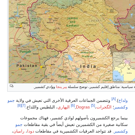
دي كشمير
.
التي تعيش في ولاية
جمو
[8]
[7]
بلطيس واللداخ.
، فهناك مجموعات
ي بقية مقاطعات
جمو
 مقاطعات
دودا
،
رامبان
،