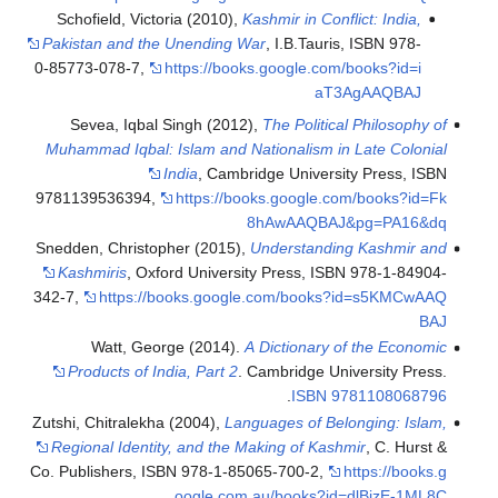
Schofield, Victoria
Pakistan and the Un
0-85773-078-7
,
htt
Sevea, Iqbal Sin
Muhammad Iqbal: Isl
Ind
9781139536394
,
h
Snedden, Christopher
Kashmiris
, Oxford
342-7
,
https://boo
Watt, George
Products of India
Zutshi, Chitralekha (2
Regional Identity, 
Co. Publishers, ISBN
o