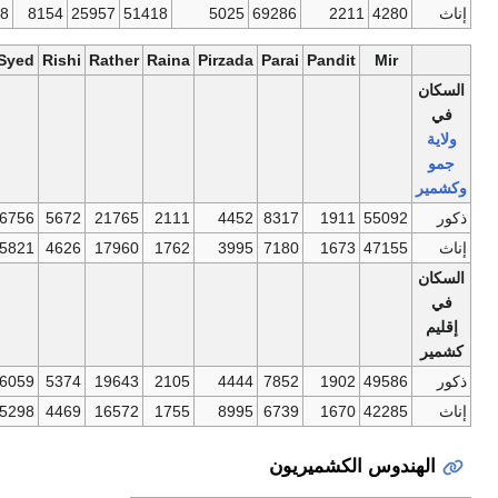
15604
3788
25870
1679
15672
1648
8154
25957
51418
Others
Wain
Tantrei
Sheikh
Shah
Syed
Rishi
Rather
Rain
222655
39670
6158
40264
10333
6756
5672
21765
211
189269
32443
6095
34711
9027
5821
4626
17960
176
196596
34080
4875
37320
10289
6059
5374
19643
210
164986
28622
4790
31787
8977
5298
4469
16572
175