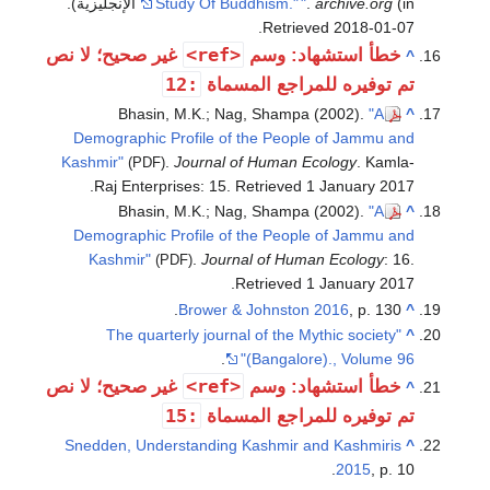
.
Stud
غير صحيح؛ لا نص
Bhasin, 
Demographic Pro
Kashmir"
.
J
(PDF)
.
Raj Enterpris
Bhasin, 
Demographic Pro
Kashmir"
(PDF
"The quarter
غير صحيح؛ لا نص
Snedden, Unders