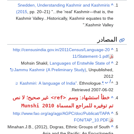
Snedden, Unders
(2015
, pp. 20–21) 
Kashmir Valley...H
http://censusindia
Mohsin Shakil,
Jammu Kashmir (A 
غير صحيح؛ لا نص
Munshi 20
http://www.fao.org
Minahan.J.B., (2012), 
Asia