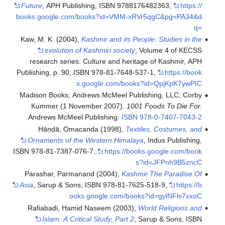
Future
, APH Publis
books.google.com/
Kaw, M. K. (2004),
K
evolution of 
research series: 
Publishing, p. 90, I
s.
Madison Books; And
Kummer (1 Nove
.
Andrews McMeel 
Hāṇḍā, Omaca
Ornaments of the
ISBN 978-81-7387-07
Parashar, Parman
Asia
, Sarup & Sons,
ooks
Rafiabadi, Hamid
Islam: A Criti