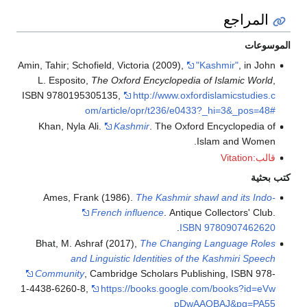
Amin, Tahir; Schofield,
L. Esposito,
The O
ISBN 978019530513
om/art
Khan, Nyla Ali.
Ames, Frank (19
Frenc
Bhat, M. Ashraf (
and Lingui
Community
, Cambr
1-4438-6260-8
,
htt