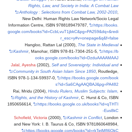
Rights, Law
Anthology : Sel
New Delhi: Hu
Information Centre, 
google.com/books?id
Hangloo, Rat
Kashmir
, Manohar,
ooks.g
Jalal, Ayesha
(2002)
Community in South
ISBN 978-1-134-5993
Rai, Mridu (2004),
H
Rights, and the Hi
1850656614
,
https:
Schofield, Victoria
(
and New York: I. 
https://book