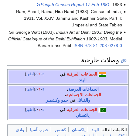
Punja
Ram, Anant; Raina
1931. Vol. XXI
Sir George Watt (190
Official Catalogue of t
.
Banars
e
t
v
أظهر
e
t
v
أظهر
ير
e
t
v
أظهر
جنوب آسيا
وادي