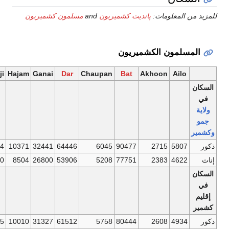
مسلمون كشميريون
Malik
Magre
Lone
Khawja
Khan
Hanji
Hajam
Ganai
Dar
C
31211
4523
34312
3236
18195
2334
10371
32441
64446
26743
4145
30055
2669
15770
1780
8504
26800
53906
17458
4806
29593
2227
18017
2165
10010
31327
61512