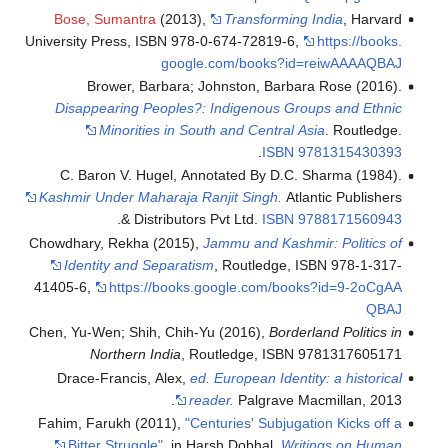
Bose, Sumantra
(
University Press, ISB
g
Brower, Barb
Disappearing Peo
Minorities 
C. Baron V. Huge
Kashmir Under Mahar
.
& Distri
Chowdhary, Rekha (2
Identity and Sep
41405-6
,
https://
Chen, Yu-Wen; Shih, 
Northern Ind
Drace-Francis, Al
Fahim, Farukh (201
Bitter Struggle"
,