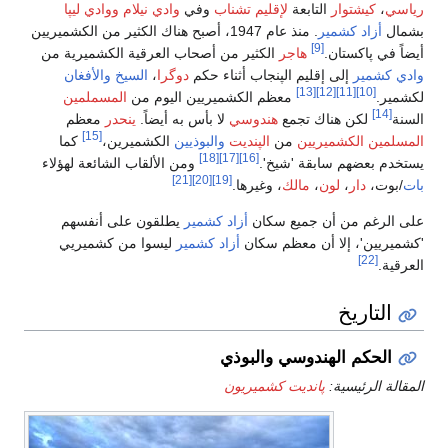
دي نيلام
ووادي ليپا
، أصبح هناك الكثير من الكشميريين
لعرقية الكشميرية من
را
،
السيخ
والأفغان
يوم من
المسملمين
يضاً.
ينحدر
معظم
[15]
لكشميرين،
كما
لألقاب الشائعة لهؤلاء
لقون على أنفسهم
يسوا من كشميريي