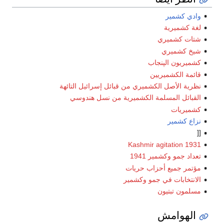
 التائهة
دوسي