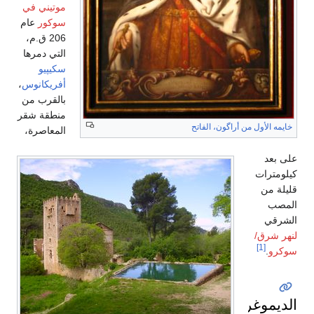
موتيني في
سوكور
عام
206 ق.م،
التي دمرها
سكيپيو
أفريكانوس
،
بالقرب من
منطقة شقر
المعاصرة،