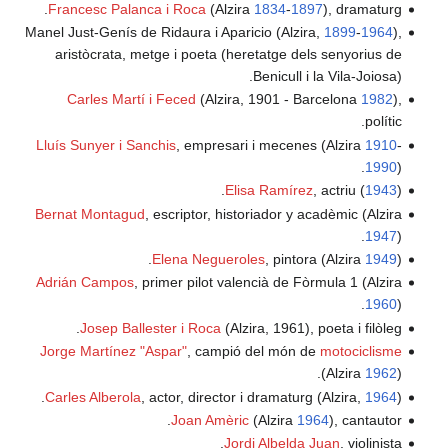
Francesc Palanca i Roc
Manel Just-Genís de Ridaura
aristòcrata, metge i po
Carles Martí i Feced
Lluís Sunyer i Sanchis
, e
Bernat Montagud
, escript
Elena 
Adrián Campos
, primer p
Josep Ballester i 
Jorge Martínez "Aspar"
,
Carles Alberola
, actor, d
Joan