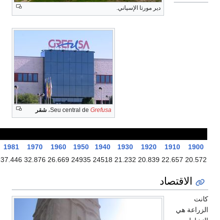
Gr
Seu central de
،
شقر
التطور الديموغرافي لجزيرة شقر
2008
2007
2005
2000
1991
1981
1970
1960
1950
44.440
43.038
42.543
41.264
40.055
37.446
32.876
26.669
24935
2