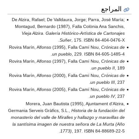
De Alzira, Rafael; De Val
Montagud, Bernardo (19
Vieja Alzira. Galería
S
Rovira Marín, Alfonso (19
un p
Rovira Marín, Alfonso (19
Rovira Marín, Alfonso (20
Rovira Marín, Alfonso (20
Morera, Juan Bauti
Germania Serveis Gràfics, 
monasterio del valle de Mi
la santísima imagen de 