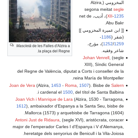
Mascletà
de les Falles d'Al
la plaça del R
del Regne de València, 
Joan de Vera
(Alzira,
1453
i cardenal e
Joan Vich i Manrique d
1612
), ambaixador d'E
Mallorca (1573) y 
Antoni Just de Ridaura
,
major de l'emperador Car
heretatge dels senyo