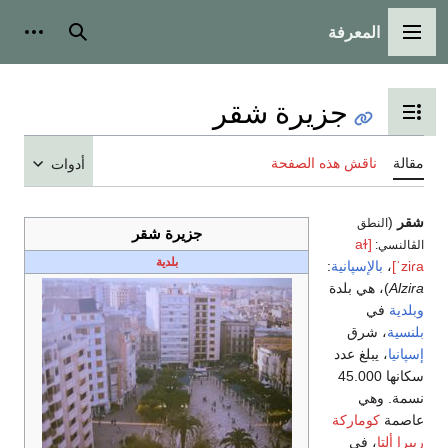
بحث
أدوات شخصية
أدوات
زيرة شقر
بلدية