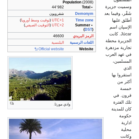
44٬98
قرويون
UTC+
(
توقيت وسط أوروپا
)
UTC+
(
التوقيت الصيفي
)
4660
بلنسية
Official websi
ورتا.