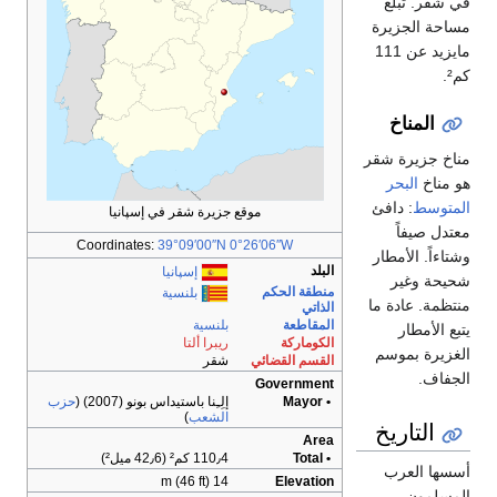
يرة شقر في إسپانيا
Coordinates:
39°09′00″
إسپانيا
بلنسية
نسية
برا ألتا
قر
ِـِنا باستيداس بونو (2007) (
حزب
لشعب
)
1 كم² (42٫6 ميل²)
14 m (4