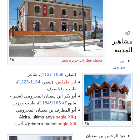
105
-
1137
)، شاعر.
لس
، (شقر،
1164
-
1223
)،
فيلسوف.
 ابن سفيان المخزومي (شقر -
1185
/
1184
)، طبيب ووزير.
طرف بن سفيان المخزومي
seg
se
primera meitat
)، أديب.