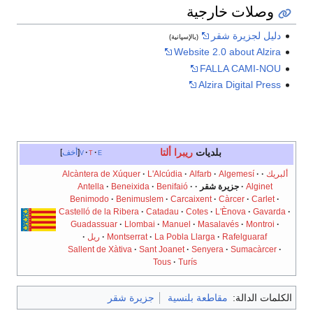
e
t
v
أخف
Alcàntera de Xúque
Antella
Beneix
Benimodo
Benim
Castelló de la Ribera
Guadassuar
Llo
Montserr
ريل
Sallent de Xàtiva
رة شقر