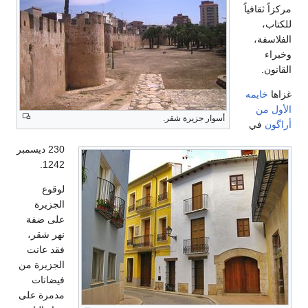
230 ديسمبر
1242.
لوقوع
الجزيرة
على ضفة
نهر شقر،
فقد عانت
الجزيرة من
فيضانات
مدمرة على