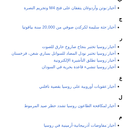
أخبار:بوتن وأردوغان يتفقان على فتح M4 وتجريم النصرة
ج
أخبار:جثة سليمة لكركدن صوفي من 20,000 سنة بياقوتيا
ر
أخبار:روسيا تختبر بنجاح صاروخ خارق للصوت
أخبار:روسيا تختبر نودل المضاد للسواتل بساري شغن، قزخستان
أخبار:روسيا تطلق التأشيرة الإلكترونية
أخبار:روسيا تنشيء قاعدة بحرية في السودان
ع
أخبار:عقوبات أوروبية على روسيا بقضية نافلني
ل
أخبار:لمكافحة الطاعون روسيا تشدد حظر صيد المرموط
م
أخبار:مفاوضات أذربيجانية-أرمينية في روسيا