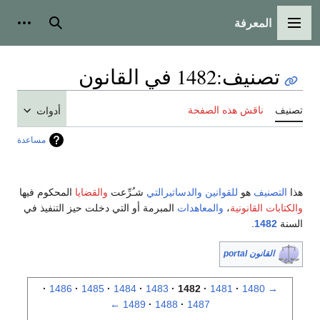
المعرفة
القائمة الرئيسية
بحث
أدوات
تصنيف
:
1482 في القانون
تصنيف
ناقش هذه الصفحة
أدوات
مساعدة
هذا
التصنيف
هو
للقوانين
والدساتيرالتي
شـُرِّعت
والقضايا
المحكوم فيها
والكتابات القانونية
،
والمعاهدات
المبرمة أو التي دخلت حيز التنفيذ في
السنة
1482
.
القانون portal
1486
1485
1484
1483
1482
1481
1480
→
←
1489
1488
1487