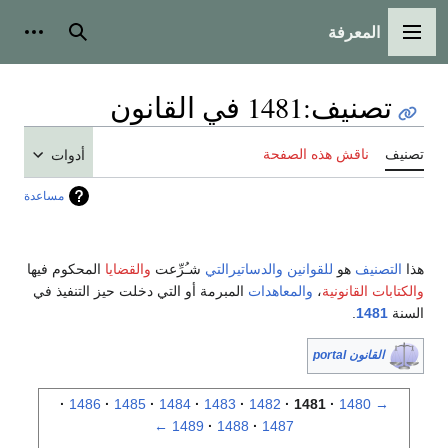
المعرفة
القائمة الرئيسية
بحث
أدوات
تصنيف
:
1481 في القانون
تصنيف
ناقش هذه الصفحة
أدوات
مساعدة
هذا
التصنيف
هو
للقوانين
والدساتيرالتي
شـُرِّعت
والقضايا
المحكوم فيها
والكتابات القانونية
،
والمعاهدات
المبرمة أو التي دخلت حيز التنفيذ في
السنة
1481
.
القانون portal
1486
1485
1484
1483
1482
1481
1480
→
←
1489
1488
1487