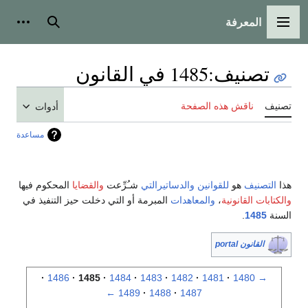
المعرفة
القائمة الرئيسية
بحث
أدوات
تصنيف
:
1485 في القانون
تصنيف
ناقش هذه الصفحة
أدوات
مساعدة
هذا
التصنيف
هو
للقوانين
والدساتيرالتي
شـُرِّعت
والقضايا
المحكوم فيها
والكتابات القانونية
،
والمعاهدات
المبرمة أو التي دخلت حيز التنفيذ في
السنة
1485
.
القانون portal
1486
1485
1484
1483
1482
1481
1480
→
←
1489
1488
1487