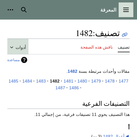
المعرفة
القائمة الرئيسية
بحث
أدوات
تصنيف
:
1482
تصنيف
ناقش هذه الصفحة
أدوات
مساعدة
مقالات وأحداث مرتبطة بسنة
1482
.
1485
1484
1483
1482
1481
1480
1479
1478
1477
1487
1486
التصنيفات الفرعية
هذا التصنيف يحوي 11 تصنيفات فرعية، من إجمالي 11.
أ
أعمال 1482
‏
(3 ت)