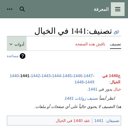
المعرفة
القائمة الرئيسية
بحث
أدوات
تصنيف
:
1441 في الخيال
تصنيف
ناقش هذه الصفحة
أدوات
مساعدة
ع1440 في
-
1447
-
1446
-
1445
-
1444
-
1443
-
1442
-
1441
-
1440
الخيال
:
1449
-
1448
خيال
يدور في
1441
.
انظر أيضاً
تصنيف:روايات 1441
هذا التصنيف لا يحتوي حالياً على أي صفحات أو ملفات.
تصنيفان
:
1441
عقد 1440 في الخيال