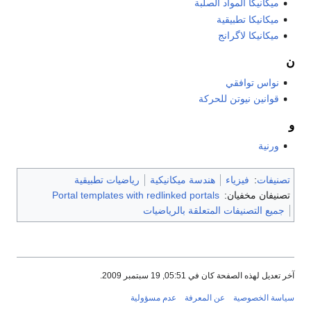
ميكانيكا المواد الصلبة
ميكانيكا تطبيقية
ميكانيكا لاگرانج
ن
نواس توافقي
قوانين نيوتن للحركة
و
ورنية
تصنيفات
:
فيزياء
هندسة ميكانيكية
رياضيات تطبيقية
تصنيفان مخفيان:
Portal templates with redlinked portals
جميع التصنيفات المتعلقة بالرياضيات
آخر تعديل لهذه الصفحة كان في 05:51, 19 سبتمبر 2009.
سياسة الخصوصية
عن المعرفة
عدم مسؤولية