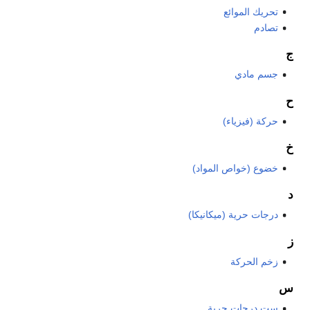
تحريك الموائع
تصادم
ج
جسم مادي
ح
حركة (فيزياء)
خ
خضوع (خواص المواد)
د
درجات حرية (ميكانيكا)
ز
زخم الحركة
س
ست درجات حرية