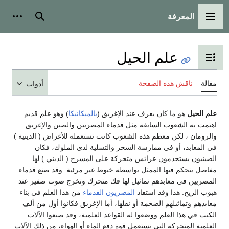
المعرفة
القائمة الرئيسية
بحث
أدوات
علم الحيل
تبديل عرض جدول المحتويات
مقالة
ناقش هذه الصفحة
أدوات
علم الحيل
هو ما كان يعرف عند الإغريق (
بالميكانيكا
) وهو علم قديم
اهتمت به الشعوب السابقة مثل قدماء المصريين والصين والإغريق
والرومان ، لكن معظم هذه الشعوب كانت تستعمله للأغراض ( الدينية )
في المعابد، أو في ممارسة السحر والتسلية لدى الملوك، فكان
الصينيون يستخدمون عرائس متحركة على المسرح ( الديني ) لها
مفاصل يتحكم فيها الممثل بواسطة خيوط غير مرئية. وقد صنع قدماء
المصريين في معابدهم تماثيل لها فك متحرك وتخرج صوت صفير عند
هبوب الريح. هذا وقد استفاد
المصريون القدماء
من هذا العلم في بناء
معابدهم وتماثيلهم الضخمة أو نقلها، أما الإغريق فكانوا أول من ألف
الكتب في هذا العلم ووضعوا له القواعد العلمية، وقد صنعوا الآلات
العلمية المتحركة التي تستعمل قوة دفع الماء أو الهواء، من ذلك الآلات