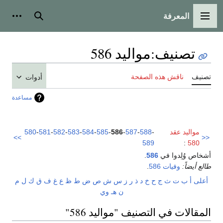
المعرفة
القائمة الرئيسية
بحث
أدوات
تصنيف
:
مواليد 586
تصنيف
ناقش هذه الصفحة
أدوات
مساعدة
مواليد عقد
-
588
-
587
-
586
-
585
-
584
-
583
-
582
-
581
-
580
>>
<<
589
:
580
أشخاص وُلِدوا في
586
.
طالع أيضاً:
وفيات 586
.
أعلى
أ
ب
ت
ث
ج
ح
خ
د
ذ
ر
ز
س
ش
ص
ض
ط
ظ
ع
غ
ف
ق
ك
ل
م
ن
هـ
و
ي
المقالات في التصنيف "مواليد 586"