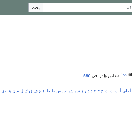
بحث
>>
5
أشخاص وُلِدوا في
580
.
أعلى
أ
ب
ت
ث
ج
ح
خ
د
ذ
ر
ز
س
ش
ص
ض
ط
ظ
ع
غ
ف
ق
ك
ل
م
ن
هـ
و
ي