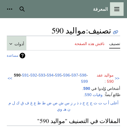
المعرفة
القائمة الرئيسية
بحث
أدوات
تصنيف
:
مواليد 590
تصنيف
ناقش هذه الصفحة
أدوات
مساعدة
مواليد عقد
-
598
-
597
-
596
-
595
-
594
-
593
-
592
-
591
-
590
>>
<<
599
:
590
أشخاص وُلِدوا في
590
.
طالع أيضاً:
وفيات 590
.
أعلى
أ
ب
ت
ث
ج
ح
خ
د
ذ
ر
ز
س
ش
ص
ض
ط
ظ
ع
غ
ف
ق
ك
ل
م
ن
هـ
و
ي
المقالات في التصنيف "مواليد 590"