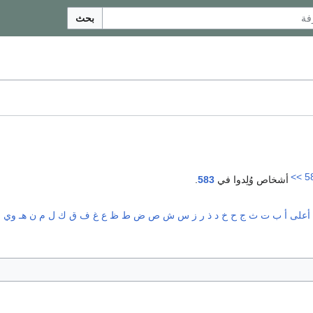
بحث
>>
5
أشخاص وُلِدوا في
583
.
أعلى
أ
ب
ت
ث
ج
ح
خ
د
ذ
ر
ز
س
ش
ص
ض
ط
ظ
ع
غ
ف
ق
ك
ل
م
ن
هـ
و
ي