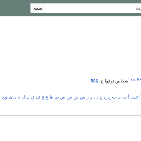
بحث
>>
5
أشخاص توفوا ح.
586
.
أعلى
أ
ب
ت
ث
ج
ح
خ
د
ذ
ر
ز
س
ش
ص
ض
ط
ظ
ع
غ
ف
ق
ك
ل
م
ن
هـ
و
ي