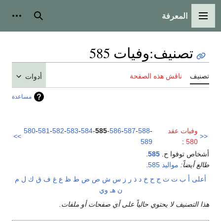
المعرفة
القائمة الرئيسية
بحث
أدوات
تصنيف
:
وفيات 585
تصنيف
ناقش هذه الصفحة
أدوات
مساعدة
وفيات عقد
-
588
-
587
-
586
-
585
-
584
-
583
-
582
-
581
-
580
>>
<<
589
:
580
أشخاص توفوا ح.
585
.
طالع أيضاً:
مواليد 585
.
أعلى
أ
ب
ت
ث
ج
ح
خ
د
ذ
ر
ز
س
ش
ص
ض
ط
ظ
ع
غ
ف
ق
ك
ل
م
ن
هـ
و
ي
هذا التصنيف لا يحتوي حالياً على أي صفحات أو ملفات.