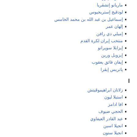
ماريانو إتشڤريا
لودقيج إستريجيوس
إسماعيل بن عبد الله بن محمد الخامس
إلهان عمر
إميلي دي رافن
منتخب إيران لكرة القدم
إيزابلا سوپرانو
إيزوبل ورين
إيفان فائق يعقوب
پاتريس إيڤرا
ا
زلاتان ابراهيموڤيتش
استيلا ليون
افا ادامز
الحجي ضيوف
عبد القادر العيفاوي
انجيلا اسبن
انجيلا ستون