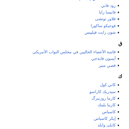
رود فاني
فانيسا رايا
فلاور توتشى
فوجيكو ساكورا
شون رايت فيليپس
ق
قائمة الأعضاء الحاليين في مجلس النواب الأمريكي
آيسون قايةجي
قصي منير
ك
كاتي كول
سيدريك كاراسو
كارما روزنبرگ
كارينا يلينك
كاسياس
إيكر كاسياس
كايلى وايلد