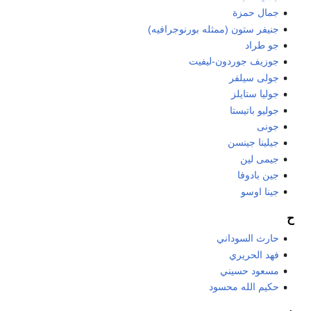
جمال حمزة
جنيفر ستون (ممثله بورنوجرافيه)
جو طراد
جوزيف جوردون-ليفيت
جولى سيلفر
جوليا ستايلز
جوليو باتيستا
جونى
جيلينا جينسن
جيمى لين
جين بادوفا
جينا اوسو
ح
حارث السوداني
فهد الحريري
مسعود حسيني
حكيم الله محسود