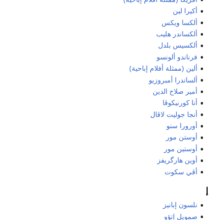
أكيرا لين
ألكسا ويكس
ألكساندر هليب
ألكسيس بلدل
فرناندو ألونسو
ألين (ممثلة أفلام إباحية)
ألساندرا أمبروزيو
أمير صلاح الدين
أنا كورنيكوڤا
أنجا جوليت لاڤال
أورورا سنو
أوستن مور
أوستين مور
أوين هارگريفز
أڤي سكوت
إ
نلسون إبانيز
صمويل إتؤو