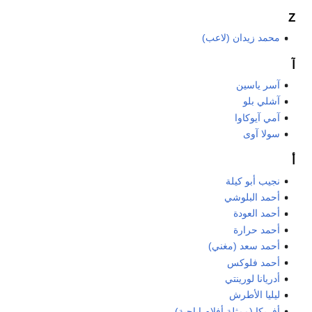
Z
محمد زيدان (لاعب)
آ
آسر ياسين
آشلي بلو
آمي آيوكاوا
سولا آوى
أ
نجيب أبو كيلة
أحمد البلوشي
أحمد العودة
أحمد حرارة
أحمد سعد (مغني)
أحمد فلوكس
أدريانا لورينتي
ليليا الأطرش
أفريكا (ممثلة أفلام إباحية)