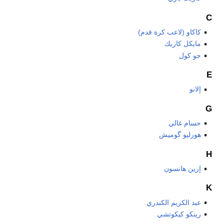
C
كاكاو (لاعب كرة قدم)
مايكل كاريك
جو كول
E
إلانو
G
حسام غالي
هورليو گوميش
H
إرين هانسون
K
عبد الكريم الكندري
رينكو كيكوتشي