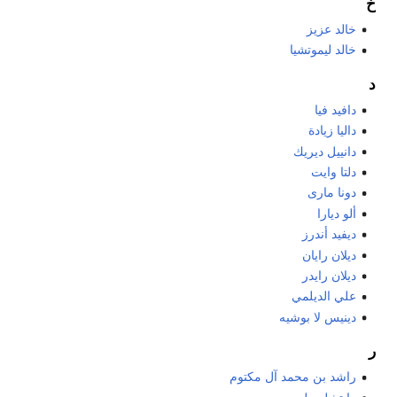
خ
خالد عزيز
خالد ليموتشيا
د
دافيد فيا
داليا زيادة
دانييل ديريك
دلتا وايت
دونا مارى
ألو ديارا
ديفيد أندرز
ديلان رايان
ديلان رايدر
علي الديلمي
دينيس لا بوشيه
ر
راشد بن محمد آل مكتوم