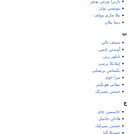
باربرا پيرس بوش
بيونسي نولز
بيلا-مارى وولف
ديما بيلان
ت
ستيف تالي
أوستن تايس
تايلور رين
إيڤانكا ترمپ
تكساس بريسلى
تيرا جوى
تيفانى هوبكينز
جستن تيمبرلك
ج
جاسمين جاى
هادلي جامبل
جستن تمبرليك
جسيكا ألبا