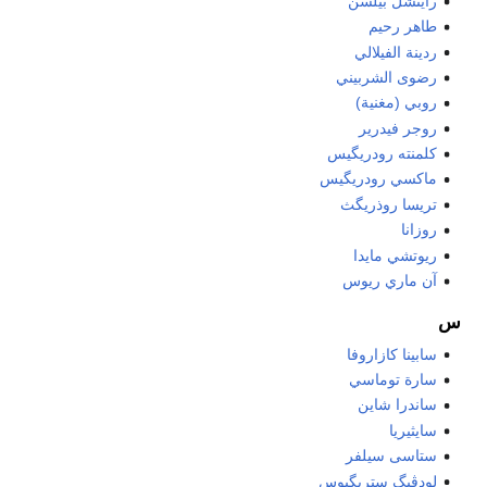
رايتشل بيلسن
طاهر رحيم
ردينة الفيلالي
رضوى الشربيني
روبي (مغنية)
روجر فيدرير
كلمنته رودريگيس
ماكسي رودريگيس
تريسا روذريگث
روزانا
ريوتشي مايدا
آن ماري ريوس
س
سابينا كازاروفا
سارة توماسي
ساندرا شاين
سايثيريا
ستاسى سيلفر
لودڤيگ ستريگيوس