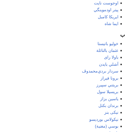
اوجوست نايت
پيتر اودموينگي
ايريكا كامبل
ايما شاه
ب
خوليو باتيستا
عثمان بالنائلة
باولا راى
آشلي بايدن
سردار بردي‌محمدوڤ
برونا فيراز
بريتني سپيرز
بريسيلا سول
ياسين بزاز
برندان بكتل
نيكى بنز
نيكولاس بورديسو
بوسي (مغنية)