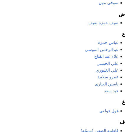
صوفى مون
ض
ضيف حمزة ضيف
ع
عباس حمزة
عبدالرحمن الموسى
علاء عبد الفتاح
علي الحبسي
علي الغنبوري
عمرو سلامة
ياسين العياري
عيد سعد
غ
غول غولغى
ف
فاطمة الصفي (ممثلة)