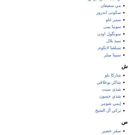
مي سعيفان
سكوتى اندروز
سمر غلو
سونيا بيبى
سونگول اودن
سيد بلال
سيلفيا لانكوم
سيينا ميلر
ش
شاركا بلو
شاكر بوعلاقي
شذى سبت
شذي حسون
إيمي شومر
تركي آل الشيخ
ص
صقر خضير