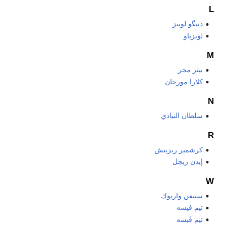
L
دييگو لوپيز
لويزياو
M
بيتر مجر
كلارا مورجان
N
سلطان النيادي
R
كرشمير ريزيتش
إيدن ريجل
W
ستيفن وارنوك
تيم فيسه
تيم ڤيسه