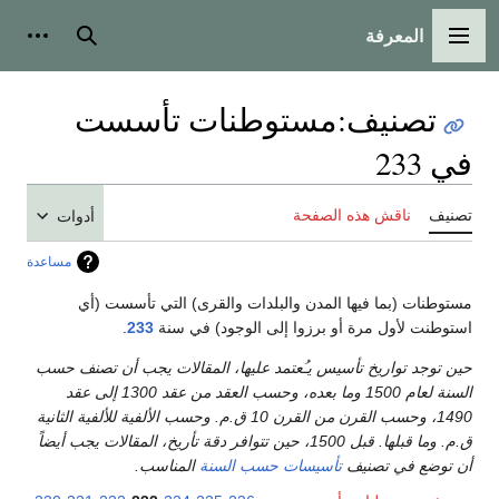
المعرفة
القائمة الرئيسية
بحث
أدوات
تصنيف
:
مستوطنات تأسست
في 233
تصنيف
ناقش هذه الصفحة
أدوات
مساعدة
مستوطنات (بما فيها المدن والبلدات والقرى) التي تأسست (أي
استوطنت لأول مرة أو برزوا إلى الوجود) في سنة
233
.
حين توجد تواريخ تأسيس يـُعتمد عليها، المقالات يجب أن تصنف حسب
السنة لعام 1500 وما بعده، وحسب العقد من عقد 1300 إلى عقد
1490، وحسب القرن من القرن 10 ق.م. وحسب الألفية للألفية الثانية
ق.م. وما قبلها. قبل 1500، حين تتوافر دقة تأريخ، المقالات يجب أيضاً
أن توضع في تصنيف
تأسيسات حسب السنة
المناسب.