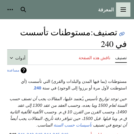
المعرفة
القائمة الرئيسية
بحث
أدوات
تصنيف
:
مستوطنات تأسست
في 240
تصنيف
ناقش هذه الصفحة
أدوات
مساعدة
مستوطنات (بما فيها المدن والبلدات والقرى) التي تأسست (أي
استوطنت لأول مرة أو برزوا إلى الوجود) في سنة
240
.
حين توجد تواريخ تأسيس يـُعتمد عليها، المقالات يجب أن تصنف حسب
السنة لعام 1500 وما بعده، وحسب العقد من عقد 1300 إلى عقد
1490، وحسب القرن من القرن 10 ق.م. وحسب الألفية للألفية الثانية
ق.م. وما قبلها. قبل 1500، حين تتوافر دقة تأريخ، المقالات يجب أيضاً
أن توضع في تصنيف
تأسيسات حسب السنة
المناسب.