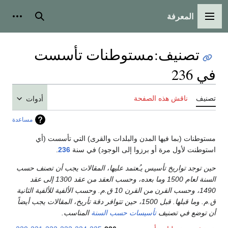
المعرفة
القائمة الرئيسية
بحث
أدوات
تصنيف
:
مستوطنات تأسست
في 236
تصنيف
ناقش هذه الصفحة
أدوات
مساعدة
مستوطنات (بما فيها المدن والبلدات والقرى) التي تأسست (أي
استوطنت لأول مرة أو برزوا إلى الوجود) في سنة
236
.
حين توجد تواريخ تأسيس يـُعتمد عليها، المقالات يجب أن تصنف حسب
السنة لعام 1500 وما بعده، وحسب العقد من عقد 1300 إلى عقد
1490، وحسب القرن من القرن 10 ق.م. وحسب الألفية للألفية الثانية
ق.م. وما قبلها. قبل 1500، حين تتوافر دقة تأريخ، المقالات يجب أيضاً
أن توضع في تصنيف
تأسيسات حسب السنة
المناسب.