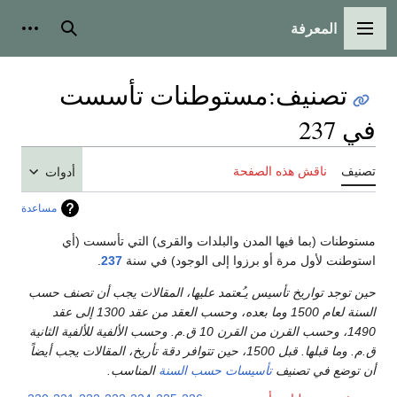
المعرفة
القائمة الرئيسية
بحث
أدوات
تصنيف
:
مستوطنات تأسست
في 237
تصنيف
ناقش هذه الصفحة
أدوات
مساعدة
مستوطنات (بما فيها المدن والبلدات والقرى) التي تأسست (أي
استوطنت لأول مرة أو برزوا إلى الوجود) في سنة
237
.
حين توجد تواريخ تأسيس يـُعتمد عليها، المقالات يجب أن تصنف حسب
السنة لعام 1500 وما بعده، وحسب العقد من عقد 1300 إلى عقد
1490، وحسب القرن من القرن 10 ق.م. وحسب الألفية للألفية الثانية
ق.م. وما قبلها. قبل 1500، حين تتوافر دقة تأريخ، المقالات يجب أيضاً
أن توضع في تصنيف
تأسيسات حسب السنة
المناسب.