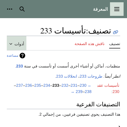
المعرفة
القائمة الرئيسية
بحث
أدوات
تصنيف
:
تأسيسات 233
تصنيف
ناقش هذه الصفحة
أدوات
مساعدة
منظمات، أماكن أو أشياء أخرى أُسست أو تأسست في سنة
233
.
انظر أيضاً:
طروحات 233
،
انحلالات 233
.
تأسيسات عقد
←
230
–
231
–
232
–
233
–
234
–
235
–
236
–
237
–
→
239
–
238
:
230
التصنيفات الفرعية
هذا التصنيف يحوي تصنيفين فرعيين، من إجمالي 2.
د