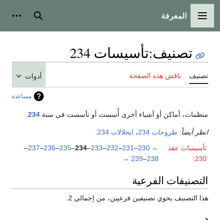
المعرفة
القائمة الرئيسية
بحث
أدوات
تصنيف
:
تأسيسات 234
تصنيف
ناقش هذه الصفحة
أدوات
مساعدة
منظمات، أماكن أو أشياء أخرى أُسست أو تأسست في سنة
234
.
انظر أيضاً:
طروحات 234
،
انحلالات 234
.
تأسيسات عقد
←
230
–
231
–
232
–
233
–
234
–
235
–
236
–
237
–
→
239
–
238
:
230
التصنيفات الفرعية
هذا التصنيف يحوي تصنيفين فرعيين، من إجمالي 2.
د