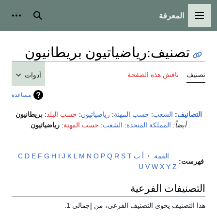
المعرفة
القائمة الرئيسية
بحث
أدوات
تصنيف
:
رياضياتيون بريطانيون
تصنيف
ناقش هذه الصفحة
أدوات
مساعدة
التصانيف
:
الشعب
:
حسب المهنة
:
رياضياتيون
:
حسب البلد
:
بريطانيون
أيضاً:
المملكة المتحدة
:
الشعب
:
حسب المهنة
:
رياضياتيون
القمة
·
أ
ب
T
S
R
Q
P
O
N
M
L
K
J
I
H
G
F
E
D
C
فهرست:
U
V
W
X
Y
Z
التصنيفات الفرعية
هذا التصنيف يحوي التصنيف الفرعي، من إجمالي 1.