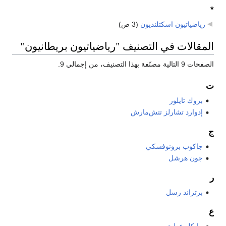
*
رياضياتيون اسكتلنديون
‏
(3 ص)
المقالات في التصنيف "رياضياتيون بريطانيون"
الصفحات 9 التالية مصنّفة بهذا التصنيف، من إجمالي 9.
ت
بروك تايلور
إدوارد تشارلز تتش‌مارش
ج
جاكوب برونوفسكي
جون هرشل
ر
برتراند رسل
ع