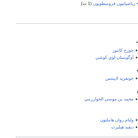
رياضياتيون قروسطويون
‏
(1 ت)
جورج كانتور
أوگوستان-لوي كوشي
جوتفريد لايبنتس
محمد بن موسى الخوارزمي
وليام روان هاملتون
ديڤيد هيلبرت