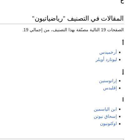
ح
المقالات في التصنيف "رياضياتيون"
الصفحات 19 التالية مصنّفة بهذا التصنيف، من إجمالي 19.
أ
أرخميدس
ليونارد أويلر
إ
إراتوستين
إقليدس
ا
ابن الياسمين
إسحاق نيوتن
اوكتونيون