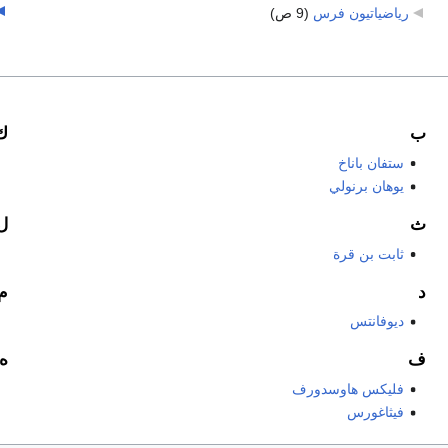
رياضياتيون فرس
‏
(9 ص)
ب
ك
ستفان باناخ
يوهان برنولي
ث
ل
ثابت بن قرة
د
م
ديوفانتس
ف
ه
فليكس هاوسدورف
فيثاغورس