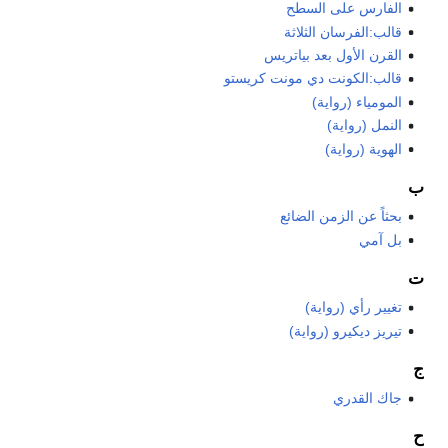
الفارس على السطح
قالب:الفرسان الثلاثة
القرن الأول بعد بياتريس
قالب:الكونت دي مونت كريستو
المومياء (رواية)
النمل (رواية)
الهوية (رواية)
ب
بحثاً عن الزمن الضائع
بل آمي
ت
تغيير رأي (رواية)
تيريز ديكيرو (رواية)
ج
جاك القدري
ح