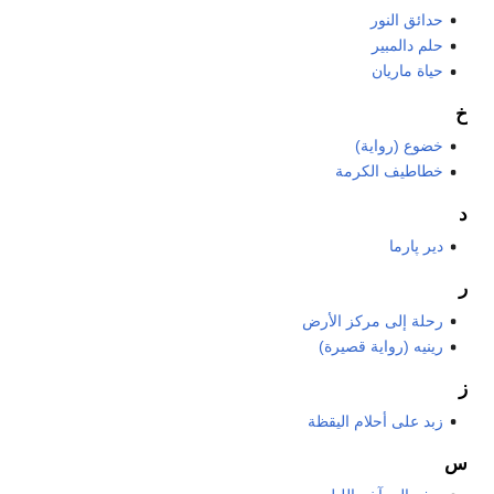
حدائق النور
حلم دالمبير
حياة ماريان
خ
خضوع (رواية)
خطاطيف الكرمة
د
دير پارما
ر
رحلة إلى مركز الأرض
رينيه (رواية قصيرة)
ز
زبد على أحلام اليقظة
س