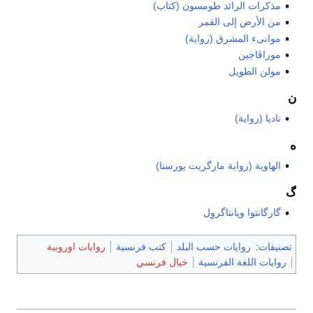
مذكرات الرائد طومسون (كتاب)
من الأرض إلى القمر
موانىء المشرق (رواية)
موراڤاجين
مولن الطويل
ن
ناديا (رواية)
ه
الهاوية (رواية مارگريت يورسنا)
گ
گارگانتوا وپانتاگروِل
تصنيفات
:
روايات حسب البلد
كتب فرنسية
روايات اوروبية
روايات اللغة الفرنسية
خيال فرنسي