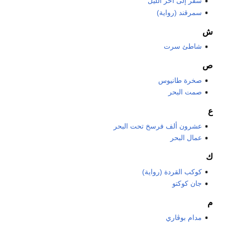
سفر إلى آخر الليل
سمرقند (رواية)
ش
شاطئ سرت
ص
صخرة طانيوس
صمت البحر
ع
عشرون ألف فرسخ تحت البحر
عمال البحر
ك
كوكب القردة (رواية)
جان كوكتو
م
مدام بوڤاري