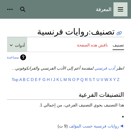
المعرفة
القائمة الرئيسية
بحث
أدوات
تصنيف
:
روايات فرنسية
تصنيف
ناقش هذه الصفحة
أدوات
مساعدة
انظر
أدب فرنسي
لمقدمة أعم إلى الأدب الفرنسي والفرانكوفوني...
Top
A
B
C
D
E
F
G
H
I
J
K
L
M
N
O
P
Q
R
S
T
U
V
W
X
Y
Z
التصنيفات الفرعية
هذا التصنيف يحوي التصنيف الفرعي، من إجمالي 1.
*
روايات فرنسية حسب المؤلف
‏
(9 ت)