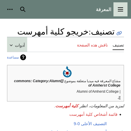
المعرفة
القائمة الرئيسية
بحث
أدوات
تصنيف
:
خريجو كلية أمهرست
تصنيف
ناقش هذه الصفحة
أدوات
مساعدة
مشاع المعرفة فيه ميديا متعلقة بموضوع
[[commons: Category:Alumni
of Amherst College
| Alumni of Amherst College
.
]]
لمزيد من المعلومات، انظر
كلية أمهرست
.
قائمة أشخاص كلية أمهرست
التصنيف الأعلى
0-9