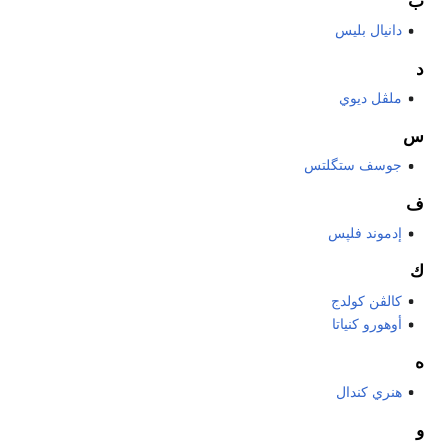
ب
دانيال بليس
د
ملڤل ديوي
س
جوسف ستگلتس
ف
إدموند فلپس
ك
كالڤن كولدج
أوهورو كنياتا
ه
هنري كندال
و