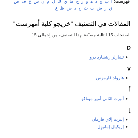
فهرست:
أ
ب
ج
د
ﻫ
و
ز
ح
ط
ي
ك
ل
م
ن
س
ع
ف
ص
ق
ر
ش
ت
ث
خ
ذ
ض
ظ
غ
المقالات في التصنيف "خريجو كلية أمهرست"
الصفحات 15 التالية مصنّفة بهذا التصنيف، من إجمالي 15.
D
تشارلز ريتشارد درو
V
هارولد ڤارموس
أ
ألبرت الثاني أمير موناكو
إ
إلبرت إلاي فارمان
إزيكيال إمانيوِل