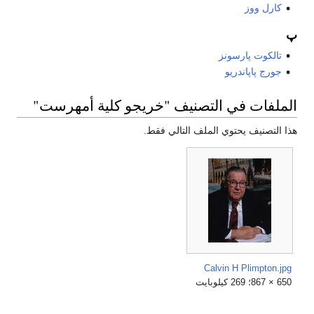
كارل ووز
پ
تالكوت پارسونز
جورج پاپاندريو
الملفات في التصنيف "خريجو كلية أمهرست"
هذا التصنيف يحتوي الملف التالي فقط.
Calvin H Plimpton.jpg
650 × 867؛ 269 كيلوبايت