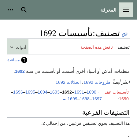
المعرفة
القائمة الرئيسية
بحث
أدوات
تصنيف
:
تأسيسات 1692
تصنيف
ناقش هذه الصفحة
أدوات
مساعدة
منظمات، أماكن أو أشياء أخرى أُسست أو تأسست في سنة
1692
.
انظر أيضاً:
طروحات 1692
،
انحلالات 1692
.
تأسيسات عقد
←
1690
–
1691
–
1692
–
1693
–
1694
–
1695
–
1696
–
→
1699
–
1698
–
1697
:
1690
التصنيفات الفرعية
هذا التصنيف يحوي تصنيفين فرعيين، من إجمالي 2.
د