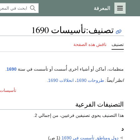
المعرفة
القائمة الرئيسية
تصنيف
:
تأسيسات 1690
تصنيف
ناقش هذه الصفحة
منظمات، أماكن أو أشياء أخرى أُسست أو تأسست في سنة
1690
.
انظر أيضاً:
طروحات 1690
،
انحلالات 1690
.
تأسيسات عق
التصنيفات الفرعية
هذا التصنيف يحوي تصنيفين فرعيين، من إجمالي 2.
د
دول ومناطق تأسست في 1690
‏
(1 ص)