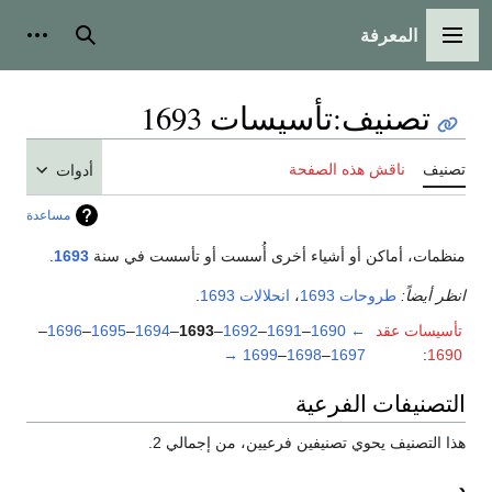
المعرفة
القائمة الرئيسية
بحث
أدوات
تصنيف
:
تأسيسات 1693
تصنيف
ناقش هذه الصفحة
أدوات
مساعدة
منظمات، أماكن أو أشياء أخرى أُسست أو تأسست في سنة
1693
.
انظر أيضاً:
طروحات 1693
،
انحلالات 1693
.
تأسيسات عقد
←
1690
–
1691
–
1692
–
1693
–
1694
–
1695
–
1696
–
→
1699
–
1698
–
1697
:
1690
التصنيفات الفرعية
هذا التصنيف يحوي تصنيفين فرعيين، من إجمالي 2.
د