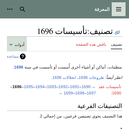
المعرفة
القائمة الرئيسية
بحث
أدوات
تصنيف
:
تأسيسات 1696
تصنيف
ناقش هذه الصفحة
أدوات
مساعدة
منظمات، أماكن أو أشياء أخرى أُسست أو تأسست في سنة
1696
.
انظر أيضاً:
طروحات 1696
،
انحلالات 1696
.
تأسيسات عقد
←
1690
–
1691
–
1692
–
1693
–
1694
–
1695
–
1696
–
→
1699
–
1698
–
1697
:
1690
التصنيفات الفرعية
هذا التصنيف يحوي تصنيفين فرعيين، من إجمالي 2.
د