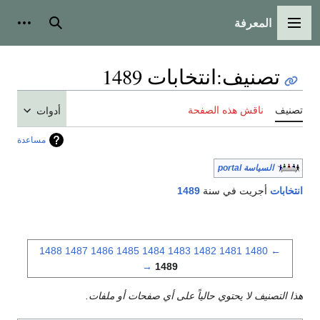
المعرفة
القائمة الرئيسية
بحث
أدوات
تصنيف
:
انتخابات 1489
تصنيف
ناقش هذه الصفحة
أدوات
مساعدة
السياسة portal
انتخابات
أجريت في سنة
1489
1488
1487
1486
1485
1484
1483
1482
1481
1480
←
→
1489
هذا التصنيف لا يحتوي حالياً على أي صفحات أو ملفات.