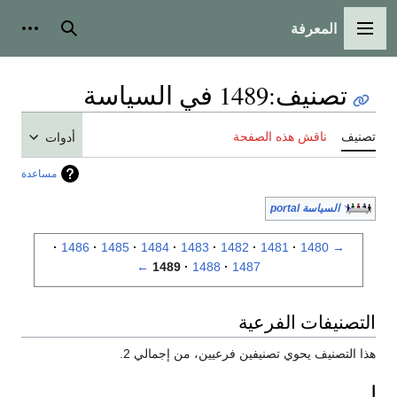
المعرفة
القائمة الرئيسية
بحث
أدوات
تصنيف
:
1489 في السياسة
تصنيف
ناقش هذه الصفحة
أدوات
مساعدة
السياسة portal
1486
1485
1484
1483
1482
1481
1480
→
←
1489
1488
1487
التصنيفات الفرعية
هذا التصنيف يحوي تصنيفين فرعيين، من إجمالي 2.
ا