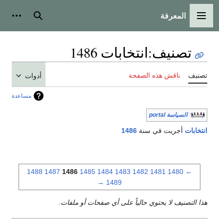
المعرفة
القائمة الرئيسية
بحث
أدوات
تصنيف
:
انتخابات 1486
تصنيف
ناقش هذه الصفحة
أدوات
مساعدة
السياسة portal
انتخابات
أجريت في سنة
1486
1488
1487
1486
1485
1484
1483
1482
1481
1480
←
→
1489
هذا التصنيف لا يحتوي حالياً على أي صفحات أو ملفات.