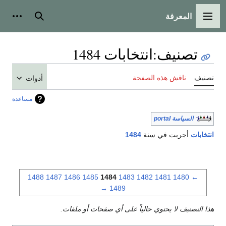
المعرفة
القائمة الرئيسية
بحث
أدوات
تصنيف
:
انتخابات 1484
تصنيف
ناقش هذه الصفحة
أدوات
مساعدة
السياسة portal
انتخابات
أجريت في سنة
1484
1488
1487
1486
1485
1484
1483
1482
1481
1480
←
→
1489
هذا التصنيف لا يحتوي حالياً على أي صفحات أو ملفات.