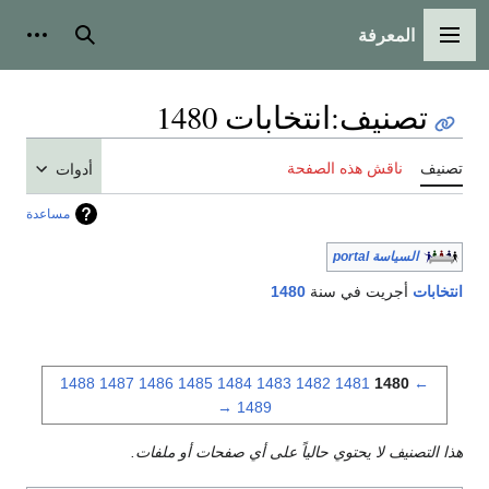
المعرفة
القائمة الرئيسية
بحث
أدوات
تصنيف
:
انتخابات 1480
تصنيف
ناقش هذه الصفحة
أدوات
مساعدة
السياسة portal
انتخابات
أجريت في سنة
1480
1488
1487
1486
1485
1484
1483
1482
1481
1480
←
→
1489
هذا التصنيف لا يحتوي حالياً على أي صفحات أو ملفات.