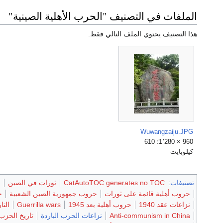
الملفات في التصنيف "الحرب الأهلية الصينية"
هذا التصنيف يحتوي الملف التالي فقط.
Wuwangzaiju.JPG
960 × 1٬280؛ 610
كيلوبايت
تصنيفات
:
CatAutoTOC generates no TOC
ثورات في الصين
ا
حروب أهلية قائمة على ثورات
حروب جمهورية الصين الشعبية
ح
نزاعات عقد 1940
حروب أهلية بعد 1945
Guerrilla wars
التار
Anti-communism in China
نزاعات الحرب الباردة
تاريخ الحزب