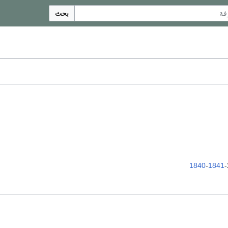
بحث
1840
-
1841
-