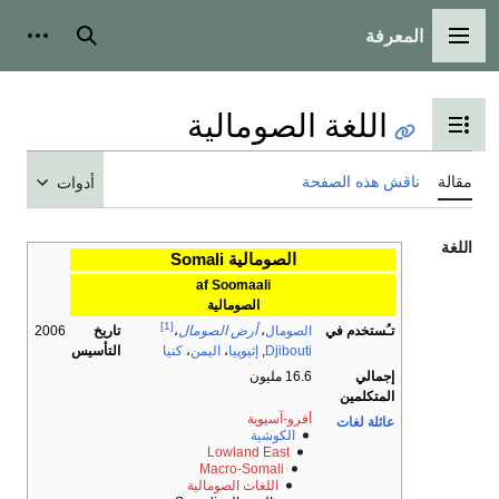
المعرفة
القائمة الرئيسية
بحث
أدوات
اللغة الصومالية
تبديل عرض جدول المحتويات
مقالة
ناقش هذه الصفحة
أدوات
اللغة
الصومالية Somali
af Soomaali
الصومالية
[1]
تـُستخدم في
تاريخ
2006
الصومال
،
أرض الصومال
،
التأسيس
Djibouti
,
إثيوپيا
،
اليمن
،
كنيا
إجمالي
16.6 مليون
المتكلمين
أفرو-آسيوية
عائلة لغات
الكوشية
Lowland East
Macro-Somali
اللغات الصومالية