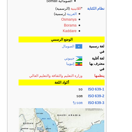
الصومالية Somali
نظام الكتابة
*
اللاتينية
(الرسمية)
العربية
(رسمية)
Osmanya
Borama
Kaddare
الوضع الرسمي
لغة رسمية
الصومال
في
لغة أقلية
جيبوتي
معترف بها
إثيوپيا
في
ينظمها
وزارة التعليم والثقافة والتعليم العالي
أكواد اللغة
so
ISO 639-1
som
ISO 639-2
som
ISO 639-3