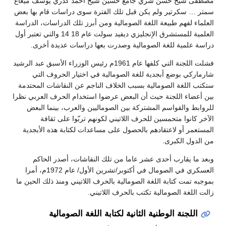
مصطفى شيخ حسن شري جامع حسين شيخ أحمد كدري يوسف ميغاغ
سمتر … سكرتير ولم يكن قبل تلك الفترة سوى دراسات قام بها بعض
العلماء لفهم طبيعة اللغة الصومالية ومن أبرز تلك الدراسات، الدراسة
العلمية للمستشرق الإنجليزي ديفيد سولت عام 18 14 والتي تعتبر أول
دراسة علمية للغة الصومالية وصدرت بعها دراسات عديدة أخرى.
فشلت اللجنة التي كلفها عام 1961م رئيس الوزراء الأسبق عبد الرشيد
شارماركي بوضع أبجدية للغة الصومالية في اختيار الحروف التي
ستكتب اللغة الصومالية بسبب الخلاف الناجم عن النقاشات المحتدمة
بين أعضاء اللجنة حيث أن البعض عرضوا استخدام الحرف العربي نظرا
للروابط والقواسم المشتركة بين الصوماليين والعرب، بينما البعض
الآخر كانوا متحمسين للحرف اللاتيني لكونهم تربّوا على ثقافة
المستعمر أو لاعتقادهم بالحصول على مساعدات لكتابة هذه الأبجدية
من الدول الكبرى.
وبعد ما يقارب أحدى عشر عاما من تلك النقاشات، أصدر الحاكم
العسكري في الصومال في أكتوبر/تشرين الأول/ عام 1972م، أمرا
بموجبه تمت كتابة اللغة الصومالية بالحرف اللاتيني ومنذ ذلك الحين ما
زالت اللغة الصومالية تكتب بالحرف اللاتيني.
اللجنة الوطنية الثانية لكتابة اللغة الصومالية