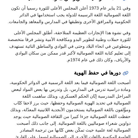
وفي 21 يناير عام 1973 أعلن المجلس الأعلى للثورة رسميا أن تكون
اللغة الصومالية اللغة الرسيمة للدولة يجب استخدامها في الدائر
الحكومية والمرافق الأخرى وتطبقها في المدارس والمعاهد والجامعات.
وفي نشوة هذا الإنجازات العظيمة المتلاحقة، أطلق المجلس الأعلى
للثورة حملات وطنية لتطوير البدو ومكافحة الأمية ونشر فرقا متخصصة
ومتطوعين في انحاء البلاد وحتى في البوادي والمناطق النائية تستهدف
إلى تعليم كتابة اللغة الصومالية لأكبر قدر ممكن من سكان البوادي
والأرياف، وكان ذلك في عام 1974م.
دورها في حفظ الهوية
أصبحت اللغة الصومالية فيما بعد اللغة الرسمية في الدوائر الحكومية،
ومادة دراسية تدرس في المدارس، بل وتدرس بها بعض المواد لبعض
المراحل المدرسية إبّان الحكم العسكري، وبذلك ساهمت اللغة
الصومالية في تحديد الهوية الصومالية وحفظها، حيث برز لاحقا كتّاب
ومؤّلفون باللغة الصومالية يستخدمون الأبجدية اللاتينية المعدّلة، وبذلك
حفظت اللغة الصومالية جزءا كبيرا من الثقافة الصومالية حيث يوجد
دواوين شعراء صوماليين باللغة الصومالية. إلى جانب ذلك أصبحت
الصومالية لغة علمية حيث تمكّن بعض كتّابها من ترجمة المصادر
العلمية المكتوبة باللغات الأخرى إلى الصومالية ليسهل على القارئ