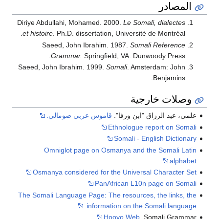
المصادر
Diriye Abdullahi, Mohamed. 2000.
Le Somali, dialectes
et histoire
. Ph.D. dissertation, Université de Montréal.
Saeed, John Ibrahim. 1987.
Somali Reference
Grammar.
Springfield, VA: Dunwoody Press.
Saeed, John Ibrahim. 1999.
Somali
. Amsterdam: John
Benjamins.
وصلات خارجية
علمي‮‮، عبد‎‮ ‬الرزاق‮ "‬ابن‮ ‬ورفا".
قاموس عربي صومالي.
Ethnologue report on Somali
Somali - English Dictionary
Omniglot page on Osmanya and the Somali Latin
alphabet
Osmanya considered for the Universal Character Set
PanAfrican L10n page on Somali
The Somali Language Page: The resources, the links, the
information on the Somali language.
Hooyo.Web
, Somali Grammar