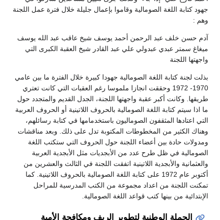
جهود كتابة اللغة الصومالية وقاموا بإعمال جليلة خلال فترة عمل اللجنة
وهم :
آدم حسن خلف عبد الرحمن أحمد يوسف شيخ عاقب عبد الله يوسف
ميغاغ سمتر عبدي عبدولي علي عبد القادر شيخ العقبة الكبرى التي
واجهتها اللجنة
بذلت لجنة كتابة اللغة الصومالية جهودا كبيرة خلال الفترة ما بين عامي
1970- 1972 وحققت انجازا ملموسا رغم العقبات التي كانت تعتري
طريقها. وكانت أكبر عقبة واجهتها اللجنة، الجدل القديم والمتجدد حول
ما اذا سيتم كتابة اللغة الصومالية بالحروف اللاتينية أو الحروف العربية
التي اعتادها المثقفون الصوماليون باستخدمامها في كتابة رسائلهم،
وهناك الكثير من المخطوطات المكتوبة تدل على ذلك. وبعد مناقشات
ومدولات حادة بين أعضاء اللجنة حول الحروف التي ستكتب اللغة
الصومالية في ظل طرح عدد من الأبجديات مثل الأبجدية العربية
والعثمانية والأبجدية اللاتينية اتفقت اللجنة في الثالث والعشرين من
أكتوبر عام 1972 على كتابة اللغة الصومالية بالحروف اللاتينية. كما
تمكنت اللجنة من اعداد مجموعة من الكتب المدرسية للمراحل
الإبتدائية من بينها كتب قواعد اللغة الصومالية.
الحملة الوطنية لتطوير الريف ومكافحة الأمية