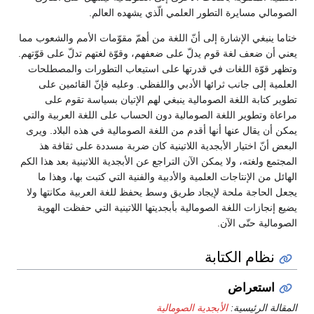
الصومالي مسايرة التطور العلمي الّذي يشهده العالم.
ختاما ينبغي الإشارة إلى أنّ اللغة من أهمّ مقوّمات الأمم والشعوب مما
يعني أن ضعف لغة قوم يدلّ على ضعفهم، وقوّة لغتهم تدلّ على قوّتهم.
وتظهر قوّة اللغات في قدرتها على استيعاب التطورات والمصطلحات
العلمية إلى جانب ثرائها الأدبي واللفظي. وعليه فإنّ القائمين على
تطوير كتابة اللغة الصومالية ينبغي لهم الإتيان بسياسة تقوم على
مراعاة وتطوير اللغة الصومالية دون الحساب على اللغة العربية والتي
يمكن أن يقال عنها أنها أقدم من اللغة الصومالية في هذه البلاد. ويرى
البعض أنّ اختيار الأبجدية اللاتينية كان ضربة مسددة على ثقافة هذ
المجتمع ولغته، ولا يمكن الآن التراجع عن الأبجدية اللاتينية بعد هذا الكم
الهائل من الإنتاجات العلمية والأدبية والفنية التي كتبت بها، وهذا ما
يجعل الحاجة ملحة لإيجاد طريق وسط يحفظ للغة العربية مكانتها ولا
يضيع إنجازات اللغة الصومالية بأبجديتها اللاتينية التي حفظت الهوية
الصومالية حتّى الآن.
نظام الكتابة
استعراض
المقالة الرئيسية:
الأبجدية الصومالية