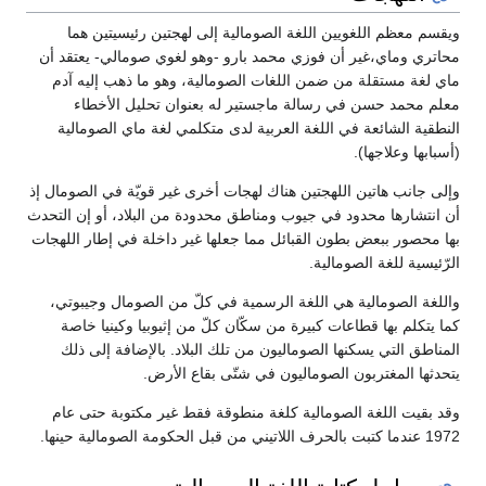
ويقسم معظم اللغويين اللغة الصومالية إلى لهجتين رئيسيتين هما
محاتري وماي،غير أن فوزي محمد بارو -وهو لغوي صومالي- يعتقد أن
ماي لغة مستقلة من ضمن اللغات الصومالية، وهو ما ذهب إليه آدم
معلم محمد حسن في رسالة ماجستير له بعنوان تحليل الأخطاء
النطقية الشائعة في اللغة العربية لدى متكلمي لغة ماي الصومالية
(أسبابها وعلاجها).
وإلى جانب هاتين اللهجتين هناك لهجات أخرى غير قويّة في الصومال إذ
أن انتشارها محدود في جيوب ومناطق محدودة من البلاد، أو إن التحدث
بها محصور ببعض بطون القبائل مما جعلها غير داخلة في إطار اللهجات
الرّئيسية للغة الصومالية.
واللغة الصومالية هي اللغة الرسمية في كلّ من الصومال وجيبوتي،
كما يتكلم بها قطاعات كبيرة من سكّان كلّ من إثيوبيا وكينيا خاصة
المناطق التي يسكنها الصوماليون من تلك البلاد. بالإضافة إلى ذلك
يتحدثها المغتربون الصوماليون في شتّى بقاع الأرض.
وقد بقيت اللغة الصومالية كلغة منطوقة فقط غير مكتوبة حتى عام
1972 عندما كتبت بالحرف اللاتيني من قبل الحكومة الصومالية حينها.