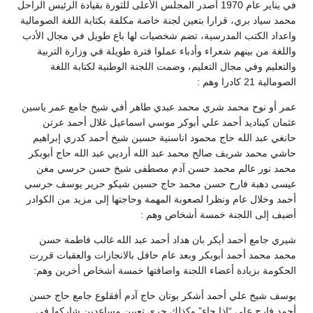
في يناير عام 1970 أصدر المجلس الأعلى للثورة بقيادة الرئيس الراحل
محمد سياد بري، قرارا بتعين لجنة خاصة مكلفة بكتابة اللغة الصومالية
واعداد الكتب المدرسية، تضم شخصيات لها باع طويل في مجال الأدب
واللغة من بينهم شعراء وأدباء عملوا فترة طويلة في وزارة التربية
والتعليم وفي مجال التعليم، وضمت اللجنة الوطنية لكتابة اللغة
الصومالية 21 كادرا وهم :
عمر أو نوح محمد شري محمد عبدي طاهر أفي شيخ جامع عمر ياسين
عثمان كيناديد أحمد علي أبوكر موسي اسماعيل غلال أحمد عرتن
حانغي عبد الله حاج محمود اناسنية حسين شيخ أحمد كدري إبراهيم
حاشي محمد شريف صالح محمد عبد الله أرديي عبد الله حاج أبوبكر
محمد نور عالم محمد حسن آدم مصطفى شيخ حسن حرسي مغن
عيسى دهبة فارح حسن محمد حاج حسين شيكو حرير يوسف حرسي
أحمد وخلال عام ونظرا لصعوبة المهمة وحاجتها إلى مزيد من الكوادر
أضيف إلى اللجنة خمسة أشخاص وهم :
شيري جامع أحمد أيكر بان هداد أحمد عبد الله غالب فاطمة حسن
محمد محمد أحمد أبوبكر وبعد عام حافل بالانجازات والعقبات قررت
الحكومة بزيادة أعضاء اللجنة واضافتها خمسة أشخاص أخرين وهم:
يوسف شيخ علي أحمد أشكر بوتان حاج آدم أفقلوع جامع حاج حسن
أحمد فارح علي “إذا جاء” وكذلك جرى تعيين مساعدين شاركوا في