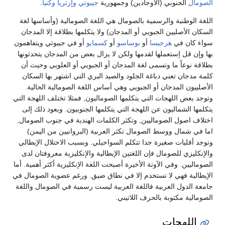
الصومال
الجنوبي (الأوجادين) وجمهورية
جيبوتي
وإرتريا
وكنيا
.
اللغة الوطنية والرسمية بالصومال هي اللغة الصومالية (وأساسها لغة
السكان الأصليين الجبويي أو المدجان) ولا يتكلمها بطلاقة إلا المدجان
سواء كان في
هرجيسا
أو
بوساسو
أو
كسمايو
أو في جيبوتي ويتفاهمون
بها وإن قل إستعملها لقدمها ولكن لا يزال بعض من المدجان يتحدثونها
بطلاقة نوعاً ما وتسمى لغة المدجان أو الجبويي أو العلويي وحيث أن
كلمة مدجان تعني دباغة الجلود والصيد البري التي اشتهر بها السكان
الأصلييون المدجان أو الجبويي وهي أساس اللغة الصومالية الحالية.
وتوجد بعض اللهجات التي يتكلمها الصوماليون, فمثلا تختلف اللهجة التي
يتكلمها الشماليون عن اللهجة التي يتكلمها الجنوبيون. ويعود ذلك إلى
اختلاف اصول الصوماليين, وتكثر الكلمات الهندية في جنوب الصومال,
اما في شمال ووسط الصومال تكثر العربية (البروانيين من اليمن)
وتوجد أقليات صغيرة جدا تتكلم السواحيلي. وبسبب الاحتلال الإيطالي
والإنكليزي للصومال فإن اللغتين الإيطالية والإنكليزية معروفتان لدى
الصوماليين. وفي الآونة الأخيرة أصبحت اللغة الإنكليزية أكثر أهمية. أما
الإيطالية فهي لا تستخدم إلا في نطاق ضيق. ورغم عضوية الصومال في
جامعة الدول العربية فاللغة العربية ليست رسمية في الصومال واللغة
الصومالية مكتوبة بالحرف اللاتيني.
اللهجات