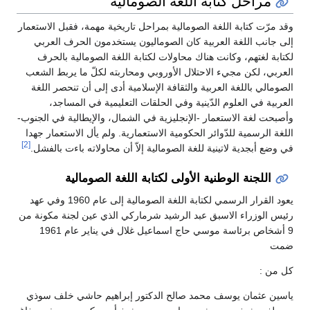
مراحل كتابة اللغة الصومالية
وقد مرّت كتابة اللغة الصومالية بمراحل تاريخية مهمة، فقبل الاستعمار
إلى جانب اللغة العربية كان الصوماليون يستخدمون الحرف العربي
لكتابة لغتهم، وكانت هناك محاولات لكتابة اللغة الصومالية بالحرف
العربي، لكن مجيء الاحتلال الأوروبي ومحاربته لكلّ ما يربط الشعب
الصومالي باللغة العربية والثقافة الإسلامية أدى إلى أن تنحصر اللغة
العربية في العلوم الدّينية وفي الحلقات التعليمية في المساجد،
وأصبحت لغة الاستعمار -الإنجليزية في الشمال، والإيطالية في الجنوب-
اللغة الرسمية للدّوائر الحكومية الاستعمارية. ولم يأل الاستعمار جهدا
[2]
في وضع أبجدية لاتينية للغة الصومالية إلاّ أن محاولاته باءت بالفشل.
اللجنة الوطنية الأولى لكتابة اللغة الصومالية
يعود القرار الرسمي لكتابة اللغة الصومالية إلى عام 1960 وفي عهد
رئيس الوزراء الاسبق عبد الرشيد شرماركي الذي عين لجنة مكونة من
9 أشخاص برئاسة موسي حاج اسماعيل غلال في يناير عام 1961
ضمت
كل من :
ياسين عثمان يوسف محمد صالح الدكتور إبراهيم حاشي خلف سوذي