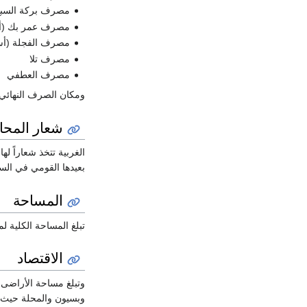
مصرف بركة السبع
مصرف عمر بك (أ
مصرف الفجلة (أ
مصرف تلا
مصرف العطفي
ومكان الصرف النهائي 
شعار المحا
الغربية تتخذ شعاراً ل
بعيدها القومي في الس
المساحة
تبلغ المساحة الكلية لمحافظة الغربية 462,684 فدانا بينما تبلغ المساحة المنزر
الاقتصاد
وتبلغ مساحة الأراضى المنزرعة 394,888 وتتميز المحافظة بالأض
وبسيون والمحلة حيث ي