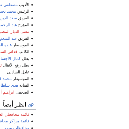
الأديب
مصطفى صاد
الرئيس
محمد نجي
الفريق
سعد الدين 
المؤرخ
عبد الرحمن
مفتى الديار المصر
الفريق
عبد المنعم
الموسيقار
عبده ال
الكاتب
فدائى السـ
بطل
كمال الأجسا
بطل رفع الأثقال
ث
عادل الشاذلي
الموسيقار
محمد ف
الفنانة
هدى سلطا
الصحفى
ابراهيم أ
انظر أيضاً
قائمة محافظي الغ
قائمة مراكز محافظ
محافظات مصر