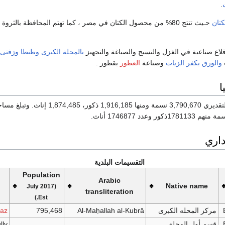
.
كتان
حـيث تنتج 80% من محصول الكتان في مصر ، كما تهتم المحافظة بالثروة الحيوانيــة الداجنة فتضم مشروع 20 مليون بيضة
لاع صناعية في الغزل والنسيج والصباغة والتجهيز
بالمحلة الكبرى
وطنطا
وزفتى
والورق
بكفر الزيات
وصناعة
العطور
بقطور .
ا
داري
التقسيمات البلدية
Population
Arabic
Native name
(July 2017
transliteration
Est.)
مركز المحله الكبرى
Al-Maḥallah al-Kubrā
795,468
az
قسم أول المحلة
lly