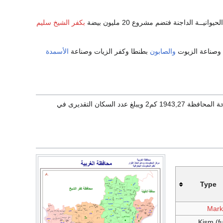
بكفر الشيخ سليم
وصناعة الزيوت
والصابون
بطنطا وكفر الزيات وصناعة
الأسمدة
كما يبلغ عدد السكان التقديري 3,790,670 نسمة ومنها 1,916,185 ذكور، 1,874,485 إناث. وتبلغ مساحة المحافظة 1943,27 كم2 ويبلغ عدد السكان التقديرى في
Type
Mark
Kism (fu