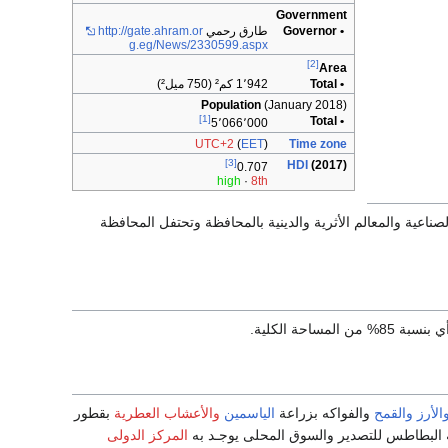
Government
• Governor
طارق رحمي
http://gate.ahram.or
g.eg/News/2330599.aspx
[2]
Area
• Total
1٬942 كم² (750 ميل²)
Population
(January 2018)
[1]
• Total
5٬066٬000
UTC+2
(
EET
)
Time zone
[3]
HDI
(2017)
0.707
high
·
8th
صناعية والمعالم الأثرية والدينية بالمحافظة وتحتفل المحافظة
الأرز
والقمح
والفواكه بزراعة
الياسمين
والأعشاب العطرية
بقطور
عة البطاطس للتصدير والسوق المحلى يوجـد به
المركز الدولى