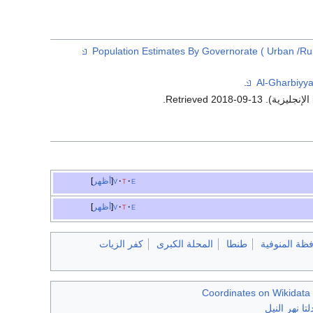
.
.
2018-09-13
. Retrieved
e
t
v
أظهر
e
t
v
أظهر
ظة المنوفية
طنطا
المحلة الكبرى
كفر الزيات
Coordinates on Wikidata
لتا نهر النيل