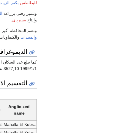
للبطاطس
بكفر الزيات
وتتميز زفتى بزراعة
ال
وإنتاج
بسبرباي
.
وتضم المحافظة أكبر ق
والمبيدات
والكيماويات
الديموغرافي
1999/1/1 3527,10 نسمة منهم 1781133ذكور وعدد 1746877 أناث.
التقسيم الا
Anglicized
name
El Mahalla El Kubra
El Mahalla El Kubra