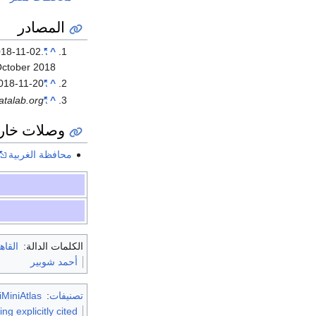
المصادر
018-11-02
.
"Population Estimates By Governorate ( Urban /Rural ) 1/1/2018"
^
October
2018
018-11-20
"Al-Gharbiyyah"
^
atalab.org
"Sub-national HDI - Area Database - Global Data Lab"
^
وصلات خار
محافظة الغربية
الكلمات الدالة:
القاه
أحمد شوبير
تصنيفات
:
MiniAtlas
es containing explicitly cited