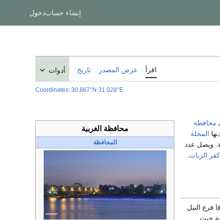
إنشاء حساب
دخول
اقرأ
عرض المصدر
تاريخ
أدوات
Coordinates
:
30.867°N 31.028°E
محافظة
محافظة الغربية
نها
المحلة
المحافظة
 المساحة. ويصل عدد
كفر الزيات
.
 فرع النيل
ية حيث