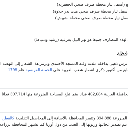
 (أسفل تيار محطة صرف صحي الجعفرية)
سفل تيار محطة صرف صحي ميت بدر حلاوة)
سفل تيار محطة صرف صحي محطة بشبيش)
لهذه المصارف جميعا هو نهر النيل بفرعيه (رشيد ودمياط)
فظة
ها ترس ذهبى بداخله مئذنة وقبة المسجد الأحمدى ويرمز هذا الشعار إلى النهضة ال
ابع من أكتوبر ذكرى انتصار شعب الغربية على
الحملة الفرنسية
عام
1798
.
عة منها 397,714 فدانا أي بنسبة 85% من المساحة الكلية.
افة إلى المحاصيل التقليدية
كالقطن
و
تم تصدير عجائنها وزيوتها إلى العديد من دول أوربا كما تشتهر المحافظة بزرا