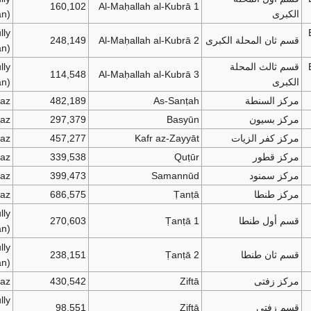
160,102
Al-Maḥallah al-Kubrā 1
الكبرى
an)
lly
قسم ثان المحلة الكبرى
Al-Maḥallah al-Kubrā 2
248,149
an)
قسم ثالث المحلة
lly
114,548
Al-Maḥallah al-Kubrā 3
الكبرى
an)
مركز السنطة
As-Sanṭah
482,189
az
مركز بسيون
Basyūn
297,379
az
مركز كفر الزيات
Kafr az-Zayyāt
457,277
az
مركز قطور
Quṭūr
339,538
az
مركز سمنود
Samannūd
399,473
az
مركز طنطا
Ṭanṭā
686,575
az
lly
قسم أول طنطا
Ṭanṭā 1
270,603
an)
lly
قسم ثان طنطا
Ṭanṭā 2
238,151
an)
مركز زفتى
Ziftā
430,542
az
lly
قسم زفتى
Ziftā
98,551