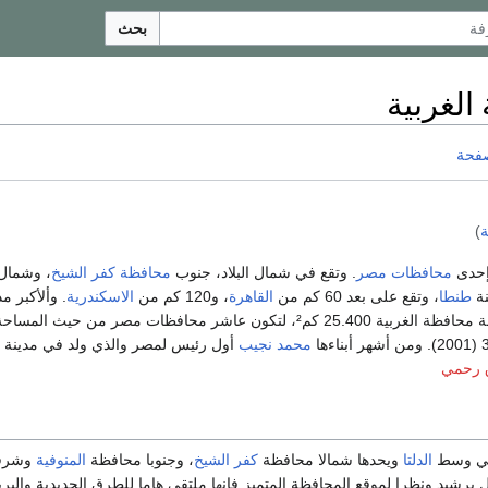
بحث
الغربية
صفحة
ة
)
إحدى
محافظات
مصر
. وتقع في شمال البلاد، جنوب
محافظة كفر الشيخ
، وشمال
نة
طنطا
، وتقع على بعد 60 كم من
القاهرة
، و120 كم من
الاسكندرية
. وألأكبر مد
. إجمالي مساحة محافظة الغربية 25.400 كم²، لتكون عاشر محافظات مصر من حيث
محمد نجيب
أول رئيس لمصر والذي ولد في مدينة
 رحمي
 في وسط
الدلتا
ويحدها شمالا محافظة
كفر الشيخ
، وجنوبا محافظة
المنوفية
وشرقا
ل برشيد ونظرا لموقع المحافظة المتميز فإنها ملتقي هاما للطرق الحديدية والبر