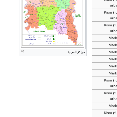
urb
Kism (fu
urb
Kism (fu
urb
Mark
Mark
Mark
مراكز الغربية
Mark
Mark
Mark
Kism (fu
urb
Kism (fu
urb
Mark
Kism (fu