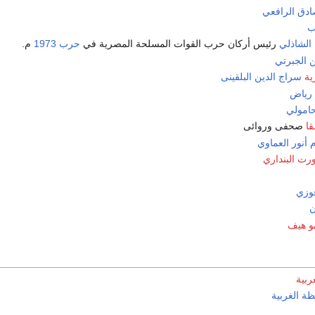
ق الرافعي
ب
الشاذلي
رئيس أركان حرب القوات المسلحة المصرية في
حرب 1973
م.
 الجبرتي
ية
سراج الدين البلقينى
 رياض
حامولي
قا
صحفى وروائى
م
أنور العماوي
ورت البنداري
وزي
ن
بو هيف
ربية
ة الغربية