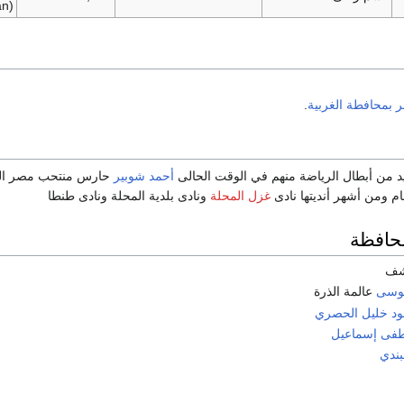
an)
ر بمحافطة الغربية
.
د من أبطال الرياضة منهم في الوقت الحالى
أحمد شوبير
حارس منتحب مصر السا
م ومن أشهر أنديتها نادى
غزل المحلة
ونادى بلدية المحلة ونادى طنطا
حافظة
اشف
وسى
عالمة الذرة
د خليل الحصري
فى إسماعيل
بندي