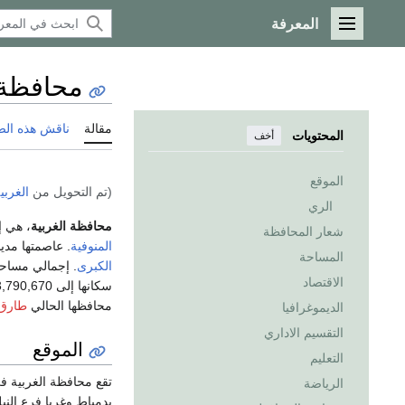
المعرفة
القائمة الرئيسية
محافظة 
مقالة
ناقش هذه ال
المحتويات
أخف
الموقع
(تم التحويل من
الغربي
الري
محافظة الغربية
، هي 
شعار المحافظة
المنوفية
. عاصمتها مدي
المساحة
الكبرى
الاقتصاد
سكانها إلى 3,790,670 (2001). ومن أشهر أبناءها
محافظها الحالي
طارق
الديموغرافيا
التقسيم الاداري
الموقع
التعليم
تقع محافظة الغربية
الرياضة
بدمياط وغربا فرع الني