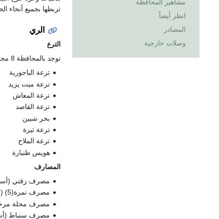
مشاهير المحافظة
تربطها بجميع أنحاء ا
انظر أيضاً
الري
المصادر
وصلات خارجية
الترع
توجد بالمحافظة 8 مجار مائية، بالإضافة إلي فرعي: رشيد ودمياط، وهي:
ترعة الباجورية
ترعة ميت يزيد
ترعة المعاش
ترعة القاصد
بحر شبين
ترعة تيرة
ترعة الملاح
هويس طنبارة
المصارف
مصرف زفتي (أسف
مصرف نمرة(5) (أسفل تيار محطة صرف صحي محلة زياد)
مصرف محلة مرحو
مصرف سنباط (أس