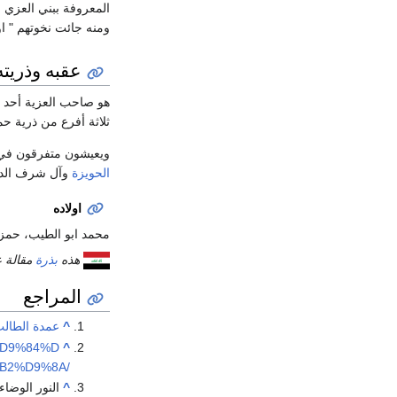
المعروفة ببني العزي 
ومنه جائت نخوتهم " ا
عقبه وذريته
هو صاحب العزية أحد 
ثلاثة أفرع من ذرية حم
ويعيشون متفرقون ف
الحويزة
وآل شرف الد
اولاده
محمد ابو الطيب، حمزة
هذه
بذرة
مقالة ع
المراجع
^
عمدة الطالب في أ
A7%D9%84%D
^
B2%D9%8A/
^
النور الوضاء