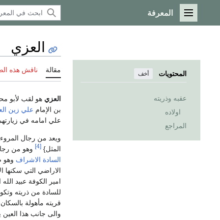
المعرفة
القائمة الرئيسية
العزي
مقالة
ناقش هذه ال
المحتويات
أخف
عقبه وذريته
العزي
هو لقب لأبو محم
بن الإمام
علي زين الع
اولاده
علي امامه في زيارته
المراجع
ويعد من رجال المروءة
[4]
المثل}
وهو من رجال
السادة الاشراف
وهو 
الاراضي التي سكنها ال
امير الكوفة عبيد الل
للسادة من ذريته وتكو
قريته مأهولة بالسكان 
والى جانب هذا العين