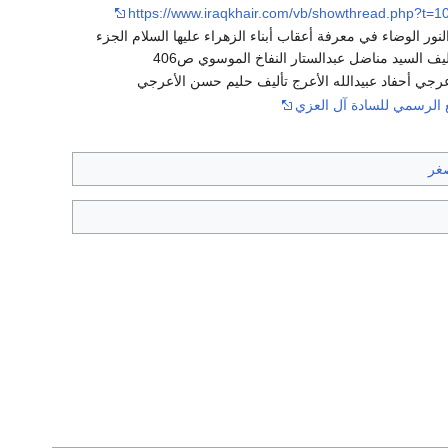
https://www.iraqkhair.com/vb/showthread.php?t=
لنور الوضاء في معرفة أعقاب أبناء الزهراء عليها السلام الجزء
أليف السيد مناضل عبدالستار النفاخ الموسوي ص406
عرجي أحفاد عبيدالله الأعرج تأليف حليم حسن الأعرجي
 الرسمي للسادة آل العزي
صغر