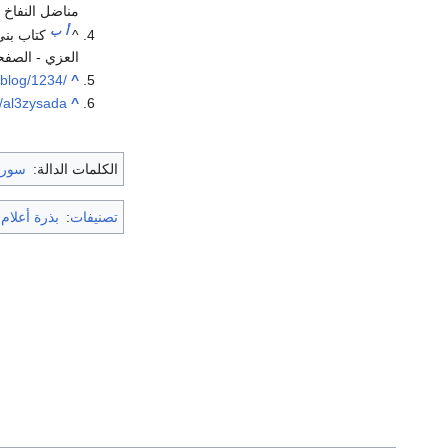
مناضل النفاخ الم
أ
ب
^
كتاب بني
العزي - الصفحة ١
/blog/1234/
^
m/al3zysada
^
الكلمات الدالة:
سوري
تصنيفات
:
بذرة أعلام