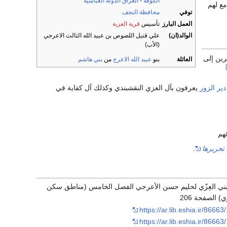
الكوفة
-
العراق
الدولة العباسية
مع لهم
توفي
محافظة النجف
العمل البارز
تأسيس
قرية العزية
الوالد(ان)
علي قتيل اللصوص بن عبيد الله الثالث الاعرجي
(الأب)
رين إلى
العائلة
بنو
عبيد الله الاعرج
من
بني هاشم
دير الزور
يعرفون بآل العزي النقشبندي وكذلك آل كفاية في
هم
تحريرها
.
ني العِزّي لحليم حسن الأعرجي الفصل الخامس (مناطق سكن
) الصفحة 206
https://ar.lib.eshia.ir/86663
https://ar.lib.eshia.ir/86663