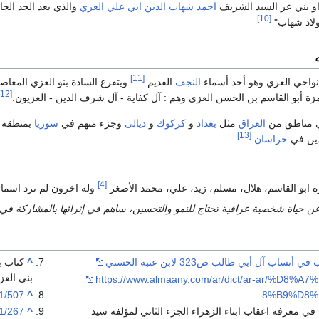
او بني عز السيد الشريف
احمد شهاب الدين ابي علي العزي
والذي يعد الجد الجا
[10]
ولاد شهاب"
[11]
نواحي الغري وهو أحد أسماء
النجف
القديم
ويتفرع السادة بنو العزي المعاص
[12]
زة أبو القاسم بن الحسن العزي وهم : آل كفاية - آل شرف الدين - العزيون.
ي مناطق من
العراق
مثل
بغداد
و
كركوك
و
ديالى
وجزء منهم في
سوريا
بمنطقة
[13]
ين في
خراسان
[4]
 ابو القاسم، هلال، مسلم، زيد، علي، محمد الأصغر
وله اخرون لم ترد اسمائ
ن حياة شخصية عراقية تحتاج للنمو والتحسين، ساهم في إثرائها بالمشاركة في
نساب آل أبي طالب ص323 لابن عنبة الحسني
^
كتاب ب
بني العزي
https://www.almaany.com/ar/dict/ar-ar/%D8%
/1/507
^
8%B9%D8%
 في معرفة اعقاب ابناء الزهراء الجزء الثاني لمؤلفه سيد
^
/1/267