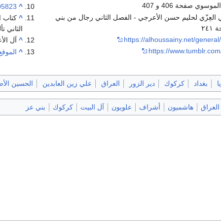
وسوي صفحة 406 و 407
105823
^
 العِزّي لحليم حسن الأعرجي - الفصل الثاني رجال من بني
^
كتاب ا
٢٤
الثاني ت
https://alhoussainy.net/general
^
آل الأ
https://www.tumblr.co
^
الموقع
ا
بغداد
كركوك
دير الزور
العراق
علي زين العابدين
الحسين الأ
 العراق
هاشميون
أشراف
علويون
آل البيت
كركوك
بني عز