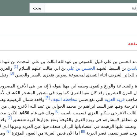
بحث
صفحة
د الحسن بن علي قتيل اللصوص بن عبيدالله الثالث بن علي المحدث بن عبيدالل
[1]
ابدين
بن السبط الشهيد
الحسين بن علي
بن ابي طالب عليهم السلام
والعزي ل
[3]
م للحائر الشريف اثناء التصدي لمجموعة لصوص فتعزى بالصبر والحسن
وقيل ل
 والشجاعة والورع والتقوى وصفه ابن مهنا بقوله { إنه من بني الأعرج المضروب
 القرن العشرين وقد كان نقيبا للغري كما ورد في تشجير المشجر الكشاف لأ
[5]
صاحب
قرية العزية
التي تقع ضمن
محافظة النجف
واقعة شمال الرهيمية وه
اعرجية وفيها قبر السيد ابراهيم بن محمد الجواني بن عبيد الله الأعرج وهي من 
[6]
ه الثالث الاعرجي سكنها العزي فسميت باسمه
وذلك في عام
450هـ
لتكون مجم
[7]
ن منطلق لانتشارهم في ربوع الغري والكوفة وتقع بجوارها قرية شقشق
وقد 
وتعتمد عليها الرهيمة في اقتصادياتها الى ان ضعف فيها عين العزية وموتها ادى ل
[9]
[8]
 يوجد قصر يسمى قصر العزية
اما الان فعين العزية من العيون المؤثرة
ومن