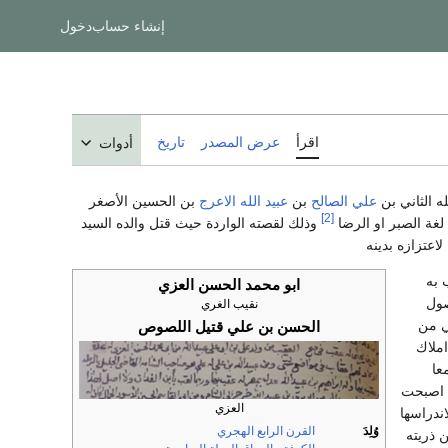
إنشاء حساب
دخول
اقرأ
عرض المصدر
تاريخ
أدوات
ه الثاني بن
علي الصالح
بن
عبيد الله الاعرج
بن الحسين الأصغر
[2]
غة الصبر او الرضا
وذلك لقصته الواردة حيث قتل والده السيد
اعتزازه بدينه
 به
ابو محمد الحسن العزي
صول
نقيب الغري
ي من
الحسن بن علي قتيل اللصوص
املاك
عا
اصبحت
العزي
اندراسها
وُلِدَ
القرن الرابع الهجري
 ذريته