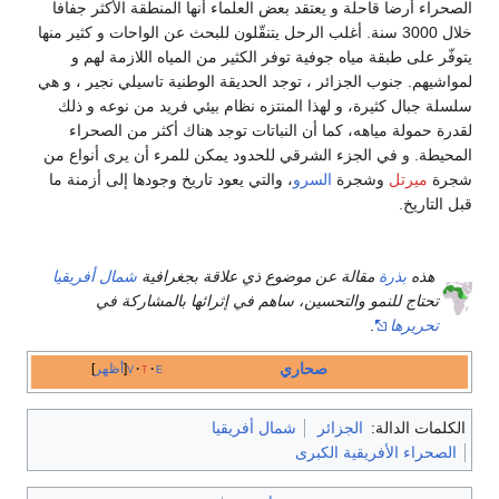
الصحراء أرضا قاحلة و يعتقد بعض العلماء أنها المنطقة الأكثر جفافا
خلال 3000 سنة. أغلب الرحل يتنقّلون للبحث عن الواحات و كثير منها
يتوفّر على طبقة مياه جوفية توفر الكثير من المياه اللازمة لهم و
لمواشيهم. جنوب الجزائر ، توجد الحديقة الوطنية تاسيلي نجير ، و هي
سلسلة جبال كثيرة، و لهذا المنتزه نظام بيئي فريد من نوعه و ذلك
لقدرة حمولة مياهه، كما أن النباتات توجد هناك أكثر من الصحراء
المحيطة. و في الجزء الشرقي للحدود يمكن للمرء أن يرى أنواع من
شجرة
ميرتل
وشجرة
السرو
، والتي يعود تاريخ وجودها إلى أزمنة ما
قبل التاريخ.
هذه
بذرة
مقالة عن موضوع ذي علاقة بجغرافية
شمال أفريقيا
تحتاج للنمو والتحسين، ساهم في إثرائها بالمشاركة في
تحريرها
.
صحاري
e
t
v
أظهر
الكلمات الدالة:
الجزائر
شمال أفريقيا
الصحراء الأفريقية الكبرى