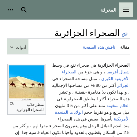
المعرفة
القائمة الرئيسية
بحث
أدوات
الصحراء الجزائرية
مقالة
ناقش هذه الصفحة
أدوات
الصحراء الجزائرية
هي صحراء تقع في وسط
شمال أفريقيا
، و هي جزء من
الصحراء
الأفريقية الكبرى
، تمثل مساحة الصحراء في
الجزائر
أكثر من 80 % من مساحتها الإجمالية
، و بهذا تكون بلا مغامرة حقيقية ، و تعتبر
هذه الصحراء أكثر المناطق الصحراوية في
منظر خلاب
العالم
سخونة
تمتد على أكثر من 3.5 مليون
للصحراء الجزائرية
ميل مربع و هو تقريبا حجم
الولايات المتحدة
الأمريكية
بأسرها. يعيش في هذه الصحراء
منذ القدم القبائل الرحل وهم يعتبرون الصحراء مقرا لهم ، وأكثر من
2.5 من السكان يقطنون بالحدود وأحيانا تكون الحياة قاسية جدا. إن