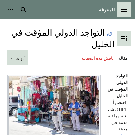
المعرفة
القائمة الرئيسية
بحث
أدوات
التواجد الدولي المؤقت في
تبديل عرض جدول المحتويات
الخليل
مقالة
ناقش هذه الصفحة
أدوات
التواجد
الدولي
المؤقت في
الخليل
(اختصاراً
TIPH)، هي
بعثة مراقبة
مدنية في
مدينة