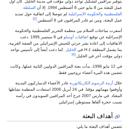
بتوفير مراقبين لتشكيل تواجد دولي مؤقت في مدينة الخليل. كان أول
عمل للبعثة من 8 مايو حتى 8 أغسطس 1994. إلا أن
السلطة
الفلسطينية
والحكومة الإسرائيلية
لم تتوصلا إلى اتفاقية حول تمديد
[3]
عمل البعثة، ومن ثم غادر المراقبون في 8 أغسطس.
أسفرت مباحثات السلام بين منظمة التحرير الفلسطينية والحكومة
الإسرائلية عن توقيع
اتفاقيات أوسلو
في 8 سبتمبر 1995. دعت
الاتفاقيات إلى اعادة نشر جزئي للجيش الإسرائيلي من الضفة الغربية،
بما يشمل
المنطقة H-1
في
الخليل
. كما دعت أيضاً إلى تأسيس تواجد
[4]
دولي مؤقت آخر في الخليل.
في 12 مايو 1996، بدأت بعثة المراقبين الدوليين الثانية عملها، وكانت
تتضمن هذه المرة أعضاء نروجيين فقط.
خلال
أزمة الرسوم الكاريكاتورية
غادر الأعضاء الدنماركيون المدينة
وأوقفوا مهماتهم مؤقتا. في 24 أبريل 2006 استعادت المنظمة نشاطها
المعتاد. في مارس 2007 جرح أحد المراقبين السويدون في رأسه
بسبب حجرة ألقاها مستوطن إسرائيلي.
أهداف البعثة
تتضمن أهداف البعثة ما يلي: