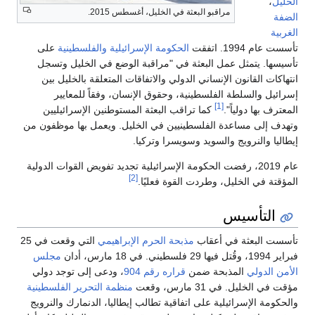
الخليل
،
مراقبو البعثة في الخليل، أغسطس 2015.
الضفة
الغربية
تأسست عام 1994. اتفقت
الحكومة الإسرائيلية
والفلسطينية
على
تأسيسها. يتمثل عمل البعثة في "مراقبة الوضع في الخليل وتسجل
انتهاكات القانون الإنساني الدولي والاتفاقات المتعلقة بالخليل بين
إسرائيل والسلطة الفلسطينية، وحقوق الإنسان، وفقاً للمعايير
[1]
المعترف بها دولياً".
كما تراقب البعثة المستوطنين الإسرائيليين
وتهدف إلى مساعدة الفلسطينيين في الخليل. ويعمل بها موظفون من
إيطاليا والنرويج والسويد وسويسرا وتركيا.
عام 2019، رفضت الحكومة الإسرائيلية تجديد تفويض القوات الدولية
[2]
المؤقتة في الخليل، وطردت القوة فعليًا.
التأسيس
تأسست البعثة في أعقاب
مذبحة الحرم الإبراهيمي
التي وقعت في 25
فبراير 1994، وقُتل فيها 29 فلسطيني. في 18 مارس، أدان
مجلس
الأمن الدولي
المذبحة ضمن
قراره رقم 904
، ودعى إلى توجد دولي
مؤقت في الخليل. في 31 مارس، وقعت
منظمة التحرير الفلسطينية
والحكومة الإسرائيلية على اتفاقية تطالب إيطاليا، الدنمارك والنرويج