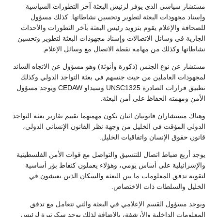
مستشار سياسي الذي يوفر لرئيس البعثة آخر التطورات السياسية
وإسناد مجهودات البعثة لتطوير وتحسين نشاطاتها. كذلك مسؤول
للصحافة والإعلام يقوم بتزويد رئيس البعثة بآخر التطورات والأحداث
الجارية في وسائل الاتصالات وإسناد مجهودات البعثة لتطوير وتحسين
نشاطاتها وكذلك من مهامه نقطة الاتصال مع وسائل الإعلام.
مستشار عن نوع الجنس (ذكورة وأنوثة) وهو مسؤول عن الاتجاه السائد
لمجهودات العاملين من حيث جنسهم في بعثة التواجد الدولي وكذلك
تطبيق قرارات الصادرة UNSC1325 وسيداو CEDAW ويوجد مسؤول
الأمن ومهمته الحفاظ على أمن البعثة.
وهناك مستشاران قانونيان اثنان تكون مهمتهما تقييم تقارير بعثة التواجد
الدولي المؤقت في الخليل من وجهة نظر القانون الإنساني الدولي،
قانون حقوق الإنسان واتفاقيات الخليل.
يوجد أربع ضباط اتصال للتنسيق والتواصل مع قوات الأمن الفلسطينية
والإسرائيلية على أساس يومي، وهؤلاء يعملون كنقاط بؤر أساسية
لتقوية تدفق المعلومات ما بين البعثة والسكان الذين يعيشون في
الخليل والسلطات ذات الاختصاص.
ويوجد مسؤول القسم الإعلامي في البعثة والتي تتعامل مع تدفق
المعلومات الداخلية والأرشفة، بالإضافة لذلك يوجد سكرتيرة لرئيس