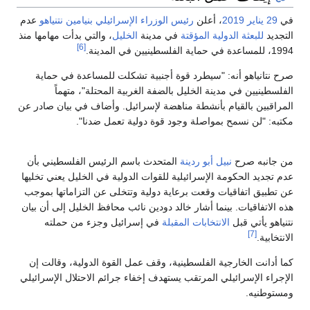
في
29 يناير
2019
، أعلن
رئيس الوزراء الإسرائيلي
بنيامين نتنياهو
عدم
التجديد
للبعثة الدولية المؤقتة
في مدينة
الخليل
، والتي بدأت مهامها منذ
[6]
1994، للمساعدة في حماية الفلسطينيين في المدينة.
صرح نتانياهو أنه: "سيطرد قوة أجنبية تشكلت للمساعدة في حماية
الفلسطينيين في مدينة الخليل بالضفة الغربية المحتلة"، متهماً
المراقبين بالقيام بأنشطة مناهضة لإسرائيل. وأضاف في بيان صادر عن
مكتبه: "لن نسمح بمواصلة وجود قوة دولية تعمل ضدنا".
من جانبه صرح
نبيل أبو ردينة
المتحدث باسم الرئيس الفلسطيني بأن
عدم تجديد الحكومة الإسرائيلية للقوات الدولية في الخليل يعني تخليها
عن تطبيق اتفاقيات وقعت برعاية دولية وتتخلى عن التزاماتها بموجب
هذه الاتفاقيات. بينما أشار خالد دودين نائب محافظ الخليل إلى أن بيان
نتنياهو يأتي قبل
الانتخابات المقبلة
في إسرائيل وجزء من حملته
[7]
الانتخابية.
كما أدانت الخارجية الفلسطينية، وقف عمل القوة الدولية، وقالت إن
الإجراء الإسرائيلي المرتقب يستهدف إخفاء جرائم الاحتلال الإسرائيلي
ومستوطنيه.