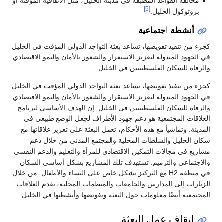
مخالفة القواعد المطبقة في مدينة الخليل، مثل الاتفاقية المؤقتة أو
[5]
بروتوكول الخليل.
أنشطة اجتماعية
كجزء من تنفيذ تفويضها، تساعد بعثة التواجد الدولي المؤقت في الخليل
في الجهود المبذولة لتعزيز الاستقرار والشعور بالأمان والنمو الاقتصادي
والرفاه للسكان الفلسطينيين في الخليل.
كجزء من تنفيذ تفويضها، تساعد بعثة التواجد الدولي المؤقت في الخليل
في الجهود المبذولة لتعزيز الاستقرار والشعور بالأمان والنمو الاقتصادي
والرفاه للسكان الفلسطينيين في الخليل. إن الهدف الأساسي لبرنامج
العلاقات المجتمعية هو دعم جهود الأطراف لجعل الوضع طبيعي في
المدينة. وتماشياً مع هذه الأحكام، تعمل البعثة على تعزيز علاقاتها مع
سكان الخليل والسلطات المحلية والمجتمع المدني من خلال دعم
مشاريع في مجالات التمكين الاقتصادي للمرأة والتعليم والدعم النفسي
والاجتماعي والترميم. تستهدف تلك المشاريع بشكل أساسي السكان
في منطقة H2 مع التركيز بشكل خاص على النساء والأطفال. من خلال
الزيارات إلى المدارس والجامعات والمنظمات المحلية، تقدم العلاقات
المجتمعية أيضًا معلومات حول البعثة وتفويضها وأنشطتها في الخليل.
إيقاف عمل البعثة