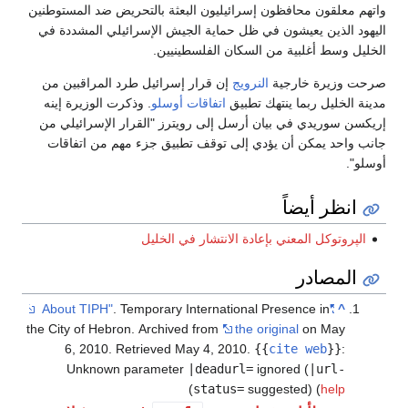
واتهم معلقون محافظون إسرائيليون البعثة بالتحريض ضد المستوطنين
اليهود الذين يعيشون في ظل حماية الجيش الإسرائيلي المشددة في
الخليل وسط أغلبية من السكان الفلسطينيين.
صرحت وزيرة خارجية
النرويج
إن قرار إسرائيل طرد المراقبين من
مدينة الخليل ربما ينتهك تطبيق
اتفاقات أوسلو
. وذكرت الوزيرة إينه
إريكسن سوريدي في بيان أرسل إلى رويترز "القرار الإسرائيلي من
جانب واحد يمكن أن يؤدي إلى توقف تطبيق جزء مهم من اتفاقات
أوسلو".
انظر أيضاً
الپروتوكل المعني بإعادة الانتشار في الخليل
المصادر
. Temporary International Presence in
"About TIPH"
^
the City of Hebron. Archived from
the original
on May
6, 2010
. Retrieved
May 4,
2010
.
{{
cite web
}}
:
Unknown parameter
|deadurl=
ignored (
|url-
)
status=
suggested) (
help