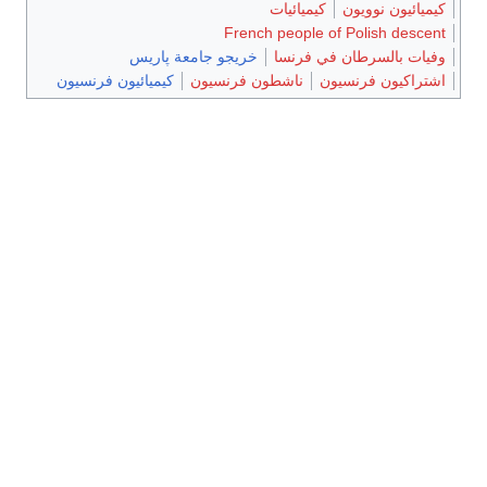
كيميائيون نوويون
كيميائيات
French people of Polish descent
وفيات بالسرطان في فرنسا
خريجو جامعة پاريس
اشتراكيون فرنسيون
ناشطون فرنسيون
كيميائيون فرنسيون