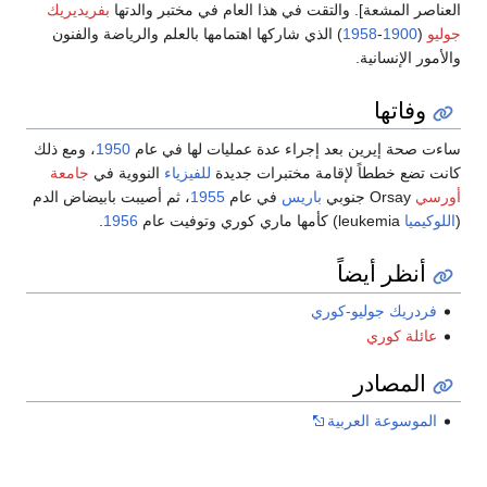
العناصر المشعة]. والتقت في هذا العام في مختبر والدتها
بفريديريك
جوليو
(
1900
-
1958
) الذي شاركها اهتمامها بالعلم والرياضة والفنون
والأمور الإنسانية.
وفاتها
ساءت صحة إيرين بعد إجراء عدة عمليات لها في عام
1950
، ومع ذلك
كانت تضع خططاً لإقامة مختبرات جديدة
للفيزياء
النووية في
جامعة
أورسي
Orsay جنوبي
باريس
في عام
1955
، ثم أصيبت بابيضاض الدم
(
اللوكيميا
leukemia) كأمها ماري كوري وتوفيت عام
1956
.
أنظر أيضاً
فردريك جوليو-كوري
عائلة كوري
المصادر
الموسوعة العربية