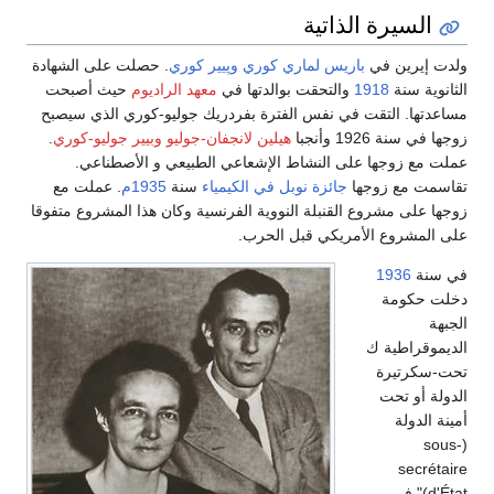
السيرة الذاتية
ولدت إيرين في
باريس
لماري كوري
وپيير كوري
. حصلت على الشهادة
الثانوية سنة
1918
والتحقت بوالدتها في
معهد الراديوم
حيث أصبحت
مساعدتها. التقت في نفس الفترة بفردريك جوليو-كوري الذي سيصبح
زوجها في سنة 1926 وأنجبا
هيلين لانجفان-جوليو
وبيير جوليو-كوري
.
عملت مع زوجها على النشاط الإشعاعي الطبيعي و الأصطناعي.
تقاسمت مع زوجها
جائزة نوبل في الكيمياء
سنة
1935م
. عملت مع
زوجها على مشروع القنبلة النووية الفرنسية وكان هذا المشروع متفوقا
على المشروع الأمريكي قبل الحرب.
في سنة
1936
دخلت حكومة
الجبهة
الديموقراطية ك
تحت-سكرتيرة
الدولة أو تحت
أمينة الدولة
(sous-
secrétaire
d'État)" في