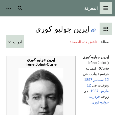
المعرفة
القائمة الرئيسية
بحث
أدوات
إيرين جوليو-كوري
تبديل عرض جدول المحتويات
مقالة
ناقش هذه الصفحة
أدوات
إيرين جوليو-كوري
إيرين جوليو-كوري
(Irène Joliot-
Irène Joliot-Curie
Curie)، كيميائية
فرنسية ولدت في
12 سبتمبر
1897
وتوفيت في
12
مارس
1957
. هي
زوجة
فردريك
جوليو-كوري
.