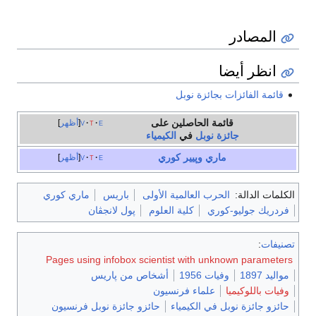
المصادر
انظر أيضا
قائمة الفائزات بجائزة نوبل
قائمة الحاصلين على
e
t
v
أظهر
جائزة نوبل
في
الكيمياء
ماري
وپيير كوري
e
t
v
أظهر
الكلمات الدالة:
الحرب العالمية الأولى
باريس
ماري كوري
فردريك جوليو-كوري
كلية العلوم
پول لانجڤان
تصنيفات
:
Pages using infobox scientist with unknown parameters
مواليد 1897
وفيات 1956
أشخاص من پاريس
وفيات باللوكيميا
علماء فرنسيون
حائزو جائزة نوبل في الكيمياء
حائزو جائزة نوبل فرنسيون