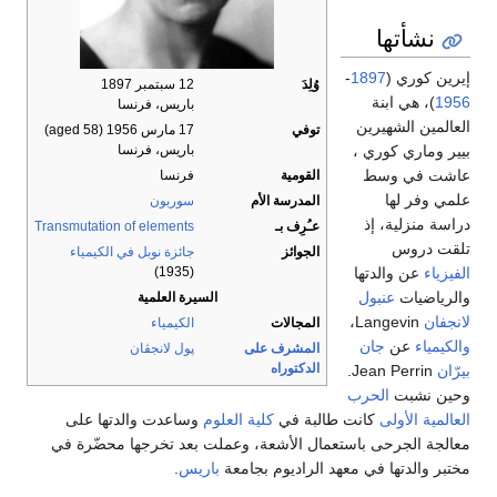
نشأتها
إيرين كوري (
1897
-
وُلِدَ
12 سبتمبر 1897
1956
)، هي ابنة
باريس، فرنسا
العالمين الشهيرين
توفي
17 مارس 1956
(aged 58)
باريس، فرنسا
بيير وماري كوري ،
عاشت في وسط
القومية
فرنسا
علمي وفر لها
المدرسة الأم
سوربون
دراسة منزلية، إذ
عـُرِف بـ
Transmutation of elements
تلقت دروس
الجوائز
جائزة نوبل في الكيمياء
(1935)
الفيزياء
عن والدتها
والرياضيات
عنبول
السيرة العلمية
لانجفان
Langevin،
المجالات
الكيمياء
والكيمياء
عن
جان
المشرف على
پول لانجڤان
الدكتوراه
بيرّان
Jean Perrin.
وحين نشبت
الحرب
العالمية الأولى
كانت طالبة في
كلية العلوم
وساعدت والدتها على
معالجة الجرحى باستعمال الأشعة، وعملت بعد تخرجها محضّرة في
مختبر والدتها في معهد الراديوم بجامعة
باريس
.