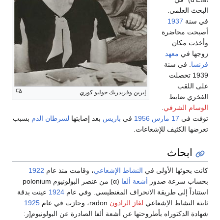
البحث العلمي.
في سنة
1937
أصبحت محاضرة
وأخذت مكان
زوجها في
معهد
فرنسا
. في سنة
1939 تحصلت
على اللقب
إيرين وفريدريك جوليو كوري
الفخري ضابط
الوسام الشرفي
.
توفت في
17 مارس
1956
في
باريس
بعد إصابتها
لسرطان الدم
بسبب
تعرضها الكثيف للإشعاعات.
ابحاث
كانت بحوثها الأولى في
النشاط الإشعاعي
، وقامت منذ عام
1922
بحساب سرعة صدور
أشعة ألفا
(α) من عنصر البولونيوم polonium
استناداً إلى طريقة الانحراف المغنطيسي. وفي عام
1924
عينت بدقة
ثابتة النشاط الإشعاعي
لغاز الرادون
radon، وحازت في عام
1925
شهادة الدكتوراه بأطروحتها عن أشعة ألفا الصادرة عن البولونيوم[ر: