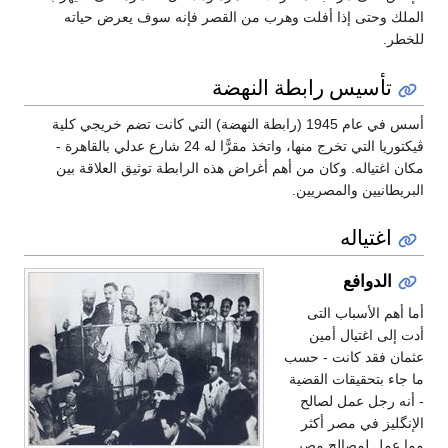
الملك وحتى إذا أفلت وهرب من القصر فإنه سوف يعرض حياته
للخطر.
تأسيس رابطة النهضة
أسس في عام 1945 (رابطة النهضة) التي كانت تضم خريجي كلية
ڤيكتوريا التي تخرج منها، واتخذ مقرًّا له 24 شارع عدلي بالقاهرة -
مكان اغتياله. وكان من أهم أغراض هذه الرابطة توثيق العلاقة بين
البريطانيين والمصريين.
اغتياله
الدوافع
أما أهم الأسباب التى
أدت إلى اغتيال أمين
عثمان فقد كانت - حسب
ما جاء بتحقيقات القضية
- أنه رجل عمل لصالح
الإنگليز في مصر أكثر
مما عمل لمصالح مصر