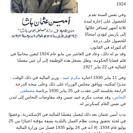
1924.
وفي نفس السنة تقدم
للحصول على إجازة لمدة
ثلاثة أشهر ليسافر خلالها
إلى باريس ليؤدي امتحانًا
للحصول على درجة
الدكتوراه في القانون،
وقد تم له ذلك، وعاد في العاشر من مايو عام 1924 ليعين محاميًا في
قلم قضايا الحكومة، وظل يشغل هذه الوظيفة إلى أن عين مفتشًا
للمالية في 22 يناير 1927.
وفي 11 يناير 1930 اختاره
مكرم عبيد
- وزير المالية في ذلك الوقت -
مديرًا لمكتبه، ووافق مجلس الوزراء على ذلك وعلى منحه الدرجة
الرابعة بجلسته التي عقدت في 25 يناير 1930 برئاسة
مصطفى
النحاس
، وقد صحب مكرم عبيد ضمن وفد مفاوضات النحاس إلى لندن
في نفس العام كسكرتير له.
ندب أمين عثمان بعد ذلك ليعمل مفتشًا للمالية في الإسكندرية، وعضوًا
في لجنة تحقيق وبحث نظام العمل بالبلدية بصفة مؤقتة اعتبارًا من 25
يوليو عام 1934، إلا أنه في 24 يوليو 1935 فصل من وزارة المالية