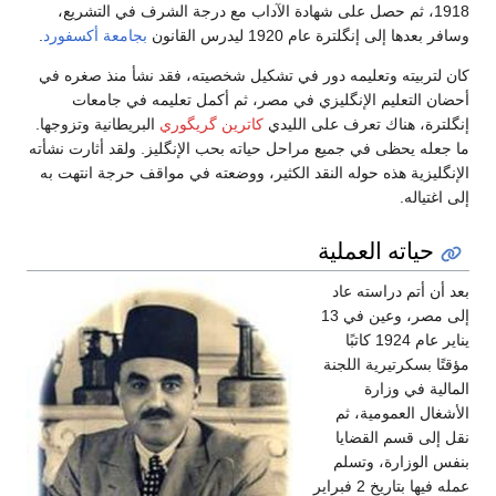
1918، ثم حصل على شهادة الآداب مع درجة الشرف في التشريع،
وسافر بعدها إلى إنگلترة عام 1920 ليدرس القانون
بجامعة أكسفورد
.
كان لتربيته وتعليمه دور في تشكيل شخصيته، فقد نشأ منذ صغره في
أحضان التعليم الإنگليزي في مصر، ثم أكمل تعليمه في جامعات
إنگلترة، هناك تعرف على الليدي
كاترين گريگوري
البريطانية وتزوجها.
ما جعله يحظى في جميع مراحل حياته بحب الإنگليز. ولقد أثارت نشأته
الإنگليزية هذه حوله النقد الكثير، ووضعته في مواقف حرجة انتهت به
إلى اغتياله.
حياته العملية
بعد أن أتم دراسته عاد
إلى مصر، وعين في 13
يناير عام 1924 كاتبًا
مؤقتًا بسكرتيرية اللجنة
المالية في وزارة
الأشغال العمومية، ثم
نقل إلى قسم القضايا
بنفس الوزارة، وتسلم
عمله فيها بتاريخ 2 فبراير