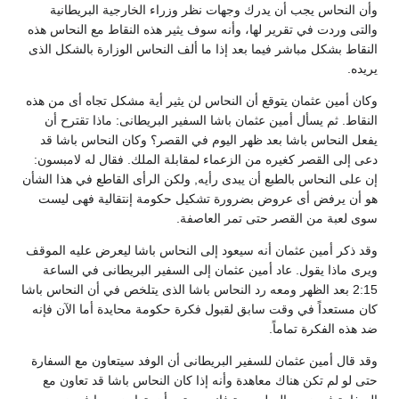
وأن النحاس يجب أن يدرك وجهات نظر وزراء الخارجية البريطانية
والتى وردت في تقرير لها، وأنه سوف يثير هذه النقاط مع النحاس هذه
النقاط بشكل مباشر فيما بعد إذا ما ألف النحاس الوزارة بالشكل الذى
يريده.
وكان أمين عثمان يتوقع أن النحاس لن يثير أية مشكل تجاه أى من هذه
النقاط. ثم يسأل أمين عثمان باشا السفير البريطانى: ماذا تقترح أن
يفعل النحاس باشا بعد ظهر اليوم في القصر؟ وكان النحاس باشا قد
دعى إلى القصر كغيره من الزعماء لمقابلة الملك. فقال له لامبسون:
إن على النحاس بالطبع أن يبدى رأيه, ولكن الرأى القاطع في هذا الشأن
هو أن يرفض أى عروض بضرورة تشكيل حكومة إنتقالية فهى ليست
سوى لعبة من القصر حتى تمر العاصفة.
وقد ذكر أمين عثمان أنه سيعود إلى النحاس باشا ليعرض عليه الموقف
ويرى ماذا يقول. عاد أمين عثمان إلى السفير البريطانى في الساعة
2:15 بعد الظهر ومعه رد النحاس باشا الذى يتلخص في أن النحاس باشا
كان مستعداً في وقت سابق لقبول فكرة حكومة محايدة أما الآن فإنه
ضد هذه الفكرة تماماً.
وقد قال أمين عثمان للسفير البريطانى أن الوفد سيتعاون مع السفارة
حتى لو لم تكن هناك معاهدة وأنه إذا كان النحاس باشا قد تعاون مع