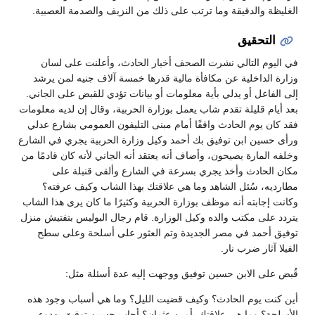
الغليظة والدقيقة وما ترتب على ذلك من النزيف والصدمة العصبية.
التحقيق
في اليوم التالي نشرت الصحف أخبار الحادث، وأعلنت على لسان
وزارة الداخلية عن مكافأة مالية قدرها خمسة آلاف جنيه لمن يرشد
إلى الفاعل أو يدلي بأية معلومات أو بيانات تؤدي للقبض على الجاني.
بعد أيام قليلة تقدم شاب يعمل بوزارة الحربية، وقال إن لديه معلومات
فقد كان يوم الحادث واقفًا أمام مبنى التليفون العمومي بشارع عدلي
ورأى حسين ابن توفيق بك أحمد وكيل وزارة الحربية يجري في الشارع
وخلفه المارة يصيحون، وأضاف أنه يعتقد أنه الجاني لأنه كان قادمًا من
مكان الحادث وأخذ يجري بسرعة في الشارع وألقى قنبلة على
مطارديه، سُئل الشاهد وما هي علاقتك بهذا الشاب وكيف عرفته؟
وكانت إجابته أنه موظف بوزارة الحربية وكثيرًا ما كان يرى هذا الشاب
يتردد على مكتب والده وكيل الوزارة. قام رجال البوليس بتفتيش منزل
توفيق أحمد في مصر الجديدة وتم العثور على أسلحة وعلى سطح
الفيلا آثار ضرب نار.
قُبض على الابن حسين توفيق ووجهت إليه عدة أسئلة مثل:
أين كنت يوم الحادث؟ وكيف قضيت الليل؟ وما هي أسباب وجود هذه
الأسلحة؟ وما هي علاقتك بأمين عثمان؟ أجاب حسين توفيق بهدوء