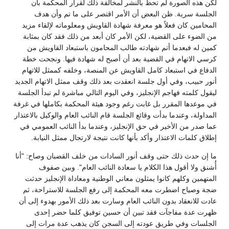
لكن هذه الصورة لم تحظ بالنشر لمخالفة ذلك لقرار المحكمة بأن
الجلسة سرية. ظن البعض أن الأمر اقتصر على ما تم وأن هدف
المحامين كان فعلاً هو معرفة شهادة القاويش ومعلوماته لإلقاء مزيد
من الضوء على القضية، لكن الأمر كان أبعد من ذلك فقد كان بمثابة
كمين له فبعدما أتم شهادته طالب المحامون باستبعاد القاويش من
كرسي الاتهام في القضية بعد أن أصبح له شهادة فيها. ونجحت خطة
الدفاع في استبعاد كامل القاويش عن المنصة، وخلفه كممثل للاتهام
أنور حبيب، وفي أول جلسة انعقدت بعد ذلك وقف ممثل الاتهام الجديد
ليقول كلمته فهاجم الإنجليز، وفي اليوم التالي مباشرة لم تبدأ الجلسة
في موعدها المقرر بل غابت رغم وجود هيئة المحكمة بكاملها في غرفة
المداولة، وعندما بدأت وقائع الجلسة قام النائب العام والوكيل بالاعتذار
عما صدر من الأخير في حق الإنجليز، وعندما بدأ النائب العمومي في
إطلاق كلمات الاعتذار وأكد بأنها كانت نتيجة لارتجال ممثل النيابة.
ما إن حدث ذلك حتى وقف أنور السادات من خلف القضبان وصاح: "أنا
أُشنق ولا أقول هذا الكلام يا سعادة النائب العام". وبين صفوف
المتهمين وكلهم كانوا يمثلون معاني الوطنية ومعاداة الإنجليز حدثت
ضجة وصياح اضطرت معه المحكمة إلى رفع الجلسة للاستراحة، ثم
عادت للانعقاد بدون النائب العام وسارت بعد ذلك الأمور بهدوء إلى أن
ظهرت عدة مفاجآت فقد تبين أن حسين توفيق كلما حضر إحدى
الجلسات وفي طريق عودته إلى السجن كان يذهب عدة مرات إلى