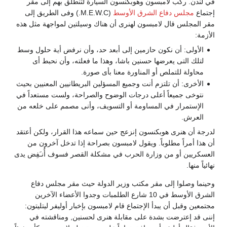
في لندن. ركب لامبسون وهوبكنسون السيارة لتنطلق بهم إلى مقر
إجتماع
مجلس دفاع الشرق الأوسط
(M.E.W.C.) وفى الطريق إلى
مقر المجلس قال لامبسون لهنرى أن هناك وسيلتين لمواجهة مثل هذه
الأزمة:
الأولى: أن نكون حازمين إلى أبعد حد، وأن نرفض أية حلول وسط
لتلك التى يعرضها حسنين باشا، وهذا ما فعلته، وأن نحبط أى
محاولة للتملص أو المناورة معنا بأى صورة.
الأخرى: أن تلتزم أنت وجميع المسؤلين البريطانيين المعنيين بحيث
نتوخى جميعاً أعلى درجات الوضوح والصراحة، ولست مستعداً في
الإستمرار في المساومة أو التسويف، وأنى مصمم على خلعه من
العرش.
لدرجة أن هنرى هوبكنسون إنزعج حين سماعه هذا القرار، ولكن أعتقد
أن هذا أمراً مطلوباً. ويقول لامبسون بصراحة إذا تدخل آخرون من
العسكريين أو من وزارة الحرب في مشكلة القصر فسوف أُنـَفِض يدى
نهائياً منها.
وحينما وصلوا إلى مقر مكتب وزير الدولة حيث مقر مجلس دفاع
الشرق الأوسط في 10 شارع الطلمبات وجدوا الأعضاء الآخرين
مجتمعين وقبل أن يبدأ الإجتماع قام لامبسون بإخبار أوليفر ليتليتون:
إننى قد إعترضت بشدة على مقابلة هنرى لحسنين, ومناقشته في