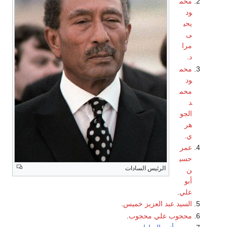
محم
ود
يحي
ى
مرا
د
.
محم
ود
محم
د
الجو
هر
ي
.
عمر
حسي
الرئيس السادات
ن
أبو
علي
.
السيد عبد العزيز خميس
.
محجوب علي محجوب
.