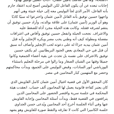
إجابات تبعده عن أن يكون الفاعل لكن البوليس أصبح لديه اعتقاد جازم
بأنه الفاعل، الأمر الذي لجأ البوليس معه إلى حيلة خبيثة وهي أنهم
واجهوا حسين توفيق بأنه القاتل لأمين عثمان واخترعوا له سببًا كاذبًا
وهو أن الوزير (أمين عثمان) على علاقة بوالدته، وأراد حسين توفيق أن
ينتقم لشرفه فقتله. وكانت هذه الحيلة مجرد أداة للضغط عليه
والاعتراف. نجحت الحيلة وانفعل حسين توفيق وأفاض في اعترافات
مفصلة ومطولة كيف أنه وطني يحب مصر ويكره الإنجليز وأنه قتل
أمين عثمان بيديه جزاءً له على دعوته لحب الإنجليز وأضاف أنه سبق
أن قتل في حي المعادي بعض الجنود البريطانيين. لم يكتفِ حسين
توفيق بالاعتراف على نفسه بل تحدث عن بقية أعضاء الجمعية وكانوا
جميعًا وقتها من الشبان الصغار وما زالوا في مرحلة التعليم باستثناء
اليوزباشي أنور السادات، وقبض البوليس على الجميع، وبدأت محاكمتهم
وحضر مع المتهمين كبار المحامين في مصر.
كان المحقق الأول في قضية اغتيال أمين عثمان كامل القاويش الذي
كان يعتبر كفاءة قانونية يعمل لها المحامون ألف حساب. انعقدت هيئة
المحكمة في جلسة سرية واقتصر الحضور على المحامين الذين
يترافعون في القضية فقط، وبدأت أسئلة المحامين وإجابة القاويش
عنها وفي أثناء الجلسة أخرج أحد المحامين ويُدعى حسن الجداوي
خلسة الكاميرا التي كانت لا تفارقه والتقط صورة للقاويش وهو يشهد