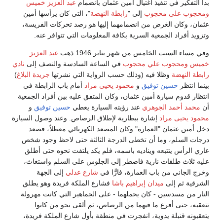
بدأ التفكير في تنفيذ اغتيال أمين عثمان بانضمام
عبد العزيز خميس
ومحجوب علي محجوب
إلى "
رابطة النهضة
"، التي كان يرأسها أمين
عثمان، وكان الغرض من انضمامهما إليها هو رصد تحركات الفريسة،
وتزويد أفراد الجمعية السرية بكافة المعلومات التي تتوافر عنه.
وفي مساء السبت الخامس من شهر يناير 1946 ذهب
عبد العزيز
خميس
ومحجوب علي محجوب
في الساعة السادسة والنصف إلى
نادي
رابطة النهضة
وظلا فيه (وذلك حسب الرواية التي نشرتها
جريدة البلاغ
)
بينما انتظر
حسين توفيق
و
محمود يحيى مراد
أمام باب الرابطة في
انتظار قدوم سيارة أمين عثمان، وكان المتفق عليه بين أفراد الجمعية
أن
محمد أحمد الجوهري
عند رؤيته السيارة يعطي
حسين توفيق
و
محمود يحيى مراد
إشارة ببطارية لإطلاق الرصاص. وعند وصول السيارة
دخل أمين عثمان "العمارة" وكان المصعد الكهربائي معطلاً، فصعد
درجات السلم، وما أن تخطى الدرجة الثالثة حتى لاحظ وجود شخص
عاري الرأس يتتبعه ويناديه باسمه، فلم يكد يلتفت نحوه حتى أطلق
عليه ثلاث طلقات نارية فاضطر إلى الجلوس على السلم واستغاث،
وخرج الجاني من باب العمارة، فارًّا في
شارع عدلي
إلى الجهة
الشرقية ثم إلى
ميدان إبراهيم باشا
فشارع الملكة فريدة وهو يطلق
النار من مسدسين - كان يحملهما - على الجماهير التي كانت مهرولة
تتعقبه، حتى أفرغ ما فيهما من الرصاص، ثم ألقى نحو من كانوا
يتعقبونه قنبلة يدوية، انفجرت في منطقة بأول شارع الملكة فريدة،