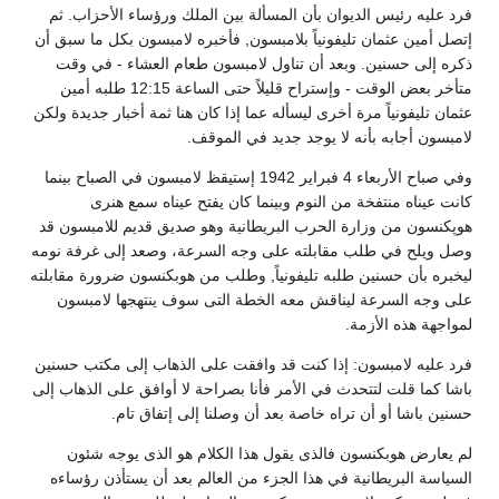
فرد عليه رئيس الديوان بأن المسألة بين الملك ورؤساء الأحزاب. ثم
إتصل أمين عثمان تليفونياً بلامبسون, فأخبره لامبسون بكل ما سبق أن
ذكره إلى حسنين. وبعد أن تناول لامبسون طعام العشاء - في وقت
متأخر بعض الوقت - وإستراح قليلاً حتى الساعة 12:15 طلبه أمين
عثمان تليفونياً مرة أخرى ليسأله عما إذا كان هنا ثمة أخبار جديدة ولكن
لامبسون أجابه بأنه لا يوجد جديد في الموقف.
وفي صباح الأربعاء 4 فبراير 1942 إستيقظ لامبسون في الصباح بينما
كانت عيناه منتفخة من النوم وبينما كان يفتح عيناه سمع هنرى
هوپكنسون من وزارة الحرب البريطانية وهو صديق قديم للامبسون قد
وصل ويلح في طلب مقابلته على وجه السرعة، وصعد إلى غرفة نومه
ليخبره بأن حسنين طلبه تليفونياً, وطلب من هوبكنسون ضرورة مقابلته
على وجه السرعة ليناقش معه الخطة التى سوف ينتهجها لامبسون
لمواجهة هذه الأزمة.
فرد عليه لامبسون: إذا كنت قد وافقت على الذهاب إلى مكتب حسنين
باشا كما قلت لتتحدث في الأمر فأنا بصراحة لا أوافق على الذهاب إلى
حسنين باشا أو أن تراه خاصة بعد أن وصلنا إلى إتفاق تام.
لم يعارض هوبكنسون فالذى يقول هذا الكلام هو الذى يوجه شئون
السياسة البريطانية في هذا الجزء من العالم بعد أن يستأذن رؤساءه