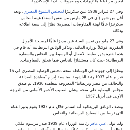
ليعين مراقبًا عامًّا لإيرادات ومصروفات بلدية الإسكندرية.
وفي 27 فبراير 1936 عين سكرتيرًا
لمجلس الشيوخ المصري
، وبعد
أقل من شهر (أي في 25 مارس من نفس السنة) عينه النحاس
سكرتيرًا عامًّا لهيئة المفاوضات المصرية؛ نظرًا إلى سعة اطلاعه
وذكائه.
وفي 27 مايو من نفس السنة عين مديرًا عامًّا لمصلحة الأموال
المقررة، فوكيلاً لوزارة المالية، وتذكر الوثائق البريطانية أنه قام في
هذه الفترة بدور ضابط الاتصال أو الوسيط بين النحاس والسفارة
البريطانية؛ حيث كان مستشارًا للنحاس فيما يتعلق بالمفاوضات.
ونظرًا إلى جهوده في الوساطة منحه مجلس الوصاية المصري في 15
فبراير عام 1937 رتبة الباشوية؛ بمناسبة إبرام "معاهدة الصداقة
والتحالف بين مصر وبريطانيا" المعروفة بمعاهدة 1936، ثم صدق
مجلس الوصاية على منحه نيشان الصليب الأحمر الألماني من الدرجة
الأولى في أبريل 1937.
وتصف الوثائق البريطانية أنه استمر خلال عام 1937 يقوم بدور القناة
التي تربط بين السفارة البريطانية والنحاس.
ولما تولى
علي ماهر
رئاسة الوزراء عام 1939 صدر مرسوم ملكي
بإحالة أمين عثمان - وكان وكيلاً لوزارة المالية آنذاك - إلى المعاش