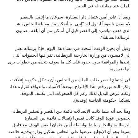
للملك عند مقابلته له في القصر.
وبعد أن غادر أمين عثمان دار السفارة، سرعان ما إتصل بالسفير
لامبسون تليفونياً ليقول له: "إننى لم أتمكن من مقابلة النحاس باشا
الذى ذهب مباشرة إلى القصر قبل أن أتمكن من أن أبلغه مضمون
الرسالة السابقة".
وقبل أن يحين الوقت المحدد في مساء هذا اليوم, فإذا برسالة تصل
إلى لامبسون من وزارة الخارجية البريطانية، تقر فيها الخطوات التى
إتخذها والموافقة بدون حدود على كل ما سوف يتخذه من خطوات يرى
أنها ضرورية.
فى إجتماع القصر طلب الملك من النحاس بأن يشكل حكومة إئتلافية،
ولكن النحاس رفض هذا الإقتراح موضحاً الأسباب والدوافع لقراره هذا،
ولكنه عرض البديل لذلك رغم كل الصعوبات التى تكتنف الموقف
بتشكيل حكومته الخاصة (وفدية).
وهنا نجد أنه بينما كانت الإتصالات قائمة بين القصر والسفير البريطانى
بخصوص عودة الوفد كانت نفس الإتصالات قائمة بين السفارة
البريطانية والنحاس باشا بواسطة أمين عثمان لنفس الهدف مع فارق
بسيط وهو أن الإنجليز عرضوا على النحاس تشكيل وزارة وفدية خالصة