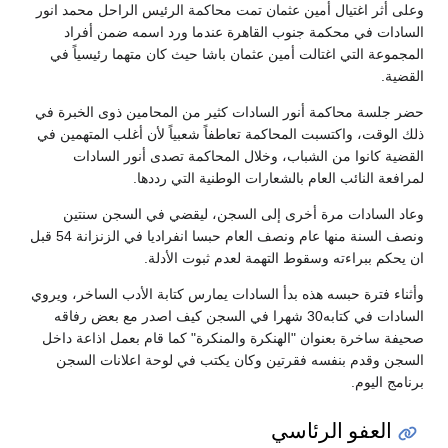
وعلى أثر اغتيال أمين عثمان تمت محاكمة الرئيس الراحل محمد انور
السادات في محكمة جنوب القاهرة عندما ورد اسمه ضمن أفراد
المجموعة التي اغتالت أمين عثمان باشا حيث كان متهما رئيسياً في
القضية.
حضر جلسة محاكمة أنور السادات كثير من المحامين ذوى الخبرة في
ذلك الوقت، واكتسبت المحاكمة تعاطفاً شعبياً لأن أغلب المتهمين في
القضية كانوا من الشباب، وخلال المحاكمة تصدى أنور السادات
لمرافعة النائب العام بالشعارات الوطنية التي رددها.
وعاد السادات مرة أخرى إلى السجن، ليقضي في السجن سنتين
ونصف السنة منها عام ونصف العام حبسا انفراديا في الزنزانة ‏54‏ قبل
ان يحكم ببراءته‏ وسقوط التهمة لعدم ثبوت الأدلة.
وأثناء فترة حبسه هذه بدأ السادات يمارس كتابة الأدب الساخر، ويروي
السادات في كتابه‏30‏ شهرا في السجن كيف اصدر مع بعض رفاقه
صحيفة ساخرة بعنوان "الهنكرة والمنكرة" كما قام بعمل اذاعة داخل
السجن وقدم بنفسه فقرتين وكان يكتب في لوحة اعلانات السجن
برنامج اليوم.
العفو الرئاسي