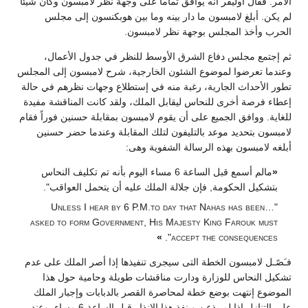
الأمر. فقال أوليفر أنه يوافق تماماً على وجهة نظر لامبسون وكأن شيئاً
لم يكن. أبلغ لامبسون ما دار بينه وما بين هوبكنسون إلى مجلس
الحرب وأخذ المجلس بوجهة نظر لامبسون.
ثم إجتمع مجلس دفاع الشرق الأوسط للنظر في جدول الأعمال،
وعندما تعرضوا لموضوع الشئون الخارجية، شرح لامبسون إلى المجلس
تطور الأحداث الجارية، رغبة منه في إستطلاع وجهات نظرهم في حالة
إعطاء فرصة أخرى للنحاس ليقابل الملك، ولقد كانت المناقشة مفيدة
للغاية. ووافق الجميع على أن يقوم لامبسون بمقابلة حسنين فوراً فقام
لامبسون بتحديد موعد بالتليفون لتلك المقابلة وعندما حضر حسنين
أبلغه لامبسون بهذه الرسالة الشفوية وهى:
«
مالم أسمع قبل الساعة 6 مساء اليوم بأنه تم تكليف النحاس
بتشكيل الحكومة, فإن جلالة الملك عليه أن يتحمل العواقب".
"…Unless I hear by 6 P.M.to day that Nahas has been
asked to form Government, His Majesty King Farouk must
»
accept the consequences".
فـَصًـل لامبسون الخطة التى سيجرى تنفيذها إذا أصر الملك على عدم
تشكيل النحاس للوزارة ودارت مناقشات طويلة وحامية حول هذا
الموضوع إنتهت بوضع خطة لمحاصرة القصر بالدبابات وإجبار الملك
على التنازل إذا لم يذعن وينفذ هذا الإنذار قبل الساعة 6 مساء. وعند