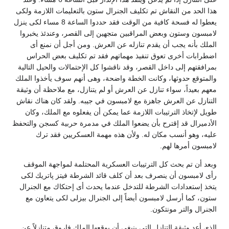
هذا الحد من النقاش تم تكليف الجنرال ستون بالتعليمات اللازمة ولكى
يعطوا له فسحة كافية من الوقت فقد حددوا الساعة 8 مساء لكى ينزل
لامبسون وستون وبعض المراقبين متجهين إلى القصر، وعندئذ يخبروا
الملك بأنه يجب أن يقدم تنازله عن العرش. ومن أجل أن نمنع أى
اضطرابات أخرى تعوق تنفيذ مهماتهم فقد تم تكليف بعض الحراس
بمرافقتهم إلى داخل القصر، وقد ناقشوا كل الإحتمالات والحيل التالية
والمتوقع حدوثها، وكانت الخطة واضحة، وهى أنهم سوف يأخذوا الملك
معهم بعيداً، سواء تنازل عن العرش أو لم يتنازل، مع ملاحظة أن وثيقة
التنازل عن العرش جاهزة مع لامبسون في جيبه. ولقد كان هناك نقاش
طويل لإتخاذ الترتيبات اللازمة عما يمكن أن يفعلوه مع الملك، وكان
الأدميرال قد إقترح بأن يضعوا الملك في مدمرة حربية كسجن والتحفظ
عليه، وهو أنسب مكان له. ولأن هذه مهمة العسكريين فقد ترك
لامبسون أمرها لهم.
وبعد أن تم بحث كل الترتيبات العسكرية المحتلمة لمواجهة الموقف
رأى لامبسون أن ينصرف بعد أن كلف قائد الشرطة فيتز پاتريك لكى
يتخذ إستعدادات الشرطة للتدخل عندما يحدث أى إحتكاك مع الجنرال
ستون، كما أرسل لامبسون أيضاً إلى الجنرال بيزلى لكى يتعاون مع
الجنرال والتر مونتكون.
الذى أعد وثيقة التنازل التى ينبغى أن يوقعها الملك فاروق متنازلاً عن