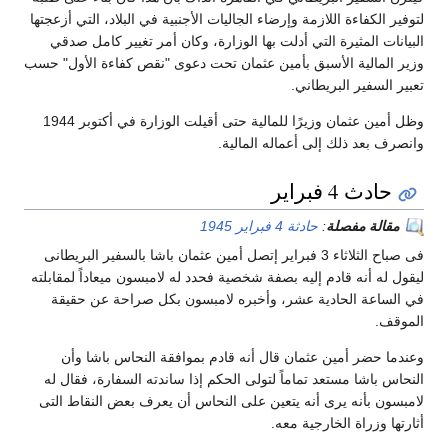
لتوفير الكفاءة اللازمة وإرضاء الجاليات الأجنبية في البلاد، التي أزعجتها
البيانات المثيرة التي أدلت بها الوزارة، وكان أمر تغيير كامل صدقي
وزير المالية الأسبق بأمين عثمان تحت دعوى "نقص كفاءة الأول" حسب
تعبير السفير البريطاني.
وظل أمين عثمان وزيرًا للمالية حتى أقيلت الوزارة في أكتوبر 1944
وانصرف بعد ذلك إلى أعماله المالية.
حادث 4 فبراير
مقالة مفصلة
:
حادثة 4 فبراير 1945
فى صباح الثلاثاء 3 فبراير إتصل أمين عثمان باشا بالسفير البريطانى
ليقول له أنه قادم إليه بصفة شخصية فحدد له لامبسون ميعاداً لمقابلته
في الساعة الحادية عشر، وأخبره لامبسون بكل صراحة عن حقيقة
الموقف.
وعندما حضر أمين عثمان قال أنه قادم بموافقة النحاس باشا وأن
النحاس باشا مستعد تماماً لتولى الحكم إذا ساندته السفارة، فقال له
لامبسون بأنه يرى أنه يتعين على النحاس أن يعرف بعض النقاط التى
أثارتها وزراة الخارجية معه.