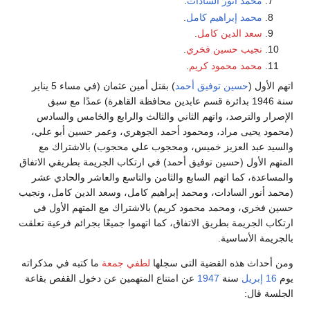
محمد أنور السادات
.
محمد إبراهيم كامل
.
سعد الدين كامل
.
نجيب حسين فخري
.
محمد محمود كريم
.
اتهم الأول (
حسين توفيق أحمد
) بقتل أمين عثمان (في مساء 5 يناير
سنة 1946 بدائرة قسم عابدين محافظة القاهرة) عمدًا مع سبق
الإصرار والترصد، واتهم الثاني والثالث والرابع والخامس والسادس
(محمود يحيى مراد، ومحمود أحمد الجوهري، وعمر حسين أبو علي،
والسيد عبد العزيز خميس، ومحجوب علي محجوب) بالاشتراك مع
المتهم الأول (حسين توفيق أحمد) في ارتكاب الجريمة بطريقي الاتفاق
والمساعدة، كما اتهم السابع والثامن والتاسع والعاشر والحادي عشر
(محمد أنور السادات، ومحمد إبراهيم كامل، وسعد الدين كامل، ونجيب
حسين فخري، ومحمد محمود كريم) بالاشتراك مع المتهم الأول في
ارتكاب الجريمة بطريق الاتفاق، كما اتهموا جميعًا بجرائم فرعية تعلقت
بالجريمة الأساسية.
ومن أحداث هذه القضية التى سجلها
لطفي جمعة
ما كتبه في مذكراته
يوم
16 إبريل
سنة
1947
عن امتناع المتهمين عن دخول القفص بقاعة
الجلسة قال: