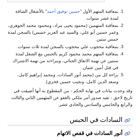
بمعاقبة المتهم الأول "
حسين توفيق أحمد
" بالأشغال الشاقة
لمدة عشر سنوات.
بمعاقبة المتهمين (محمود يحيى مراد، ومحمود محمد الجوهري،
وعمر حسين أبو علي، والسيد عبد العزيز خميس) بالسجن لمدة
خمس سنين.
بمعاقبة محجوب علي محجوب بالسجن لمدة ثلاث سنوات.
بمعاقبة المتهم محمد محمود كريم بالحبس مع الشغل لمدة
سنتين عن تهمة الاتفاق الجنائي، وببراءته من تهمة الاشتراك
في قتل أمين عثمان.
براءة كل من (محمد أنور السادات، ومحمد إبراهيم كامل،
وسعد الدين كامل، ونجيب حسين فخري).
وقد وجدت بيانات في نهاية الحكم - من المقطوع به أنها أضيفت في
تاريخ لاحق - تفيد صدور أمر ملكي بالعفو عن المتهمين الثاني والثالث
والرابع والخامس والسادس والحادي عشر.
السادات في الحبس
أنور السادات في قفص الاتهام