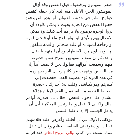
حضر المتهمون ورفضوا دخول القفص وقد أزال
الموظفون الجزء الأعلى منه الذى كان جعله كقفص
جوارح الطير في حديقة الحيوان، أما هذه المرة فقد
جعلوا القفص من الحديد بحيث لا يمكن للأولاد أن
يروا الوجوه بوضوح ولا يراهم أحد كذلك ولا يمكن
الاتصال بهم بالأيدى ليتناولوا قدح ماء أو فنجان قهوة
أو زجاجة ليموناده أو علبة سجائر أو لقمة يتبلغون
بها، وهذا لون من الاضطهاد مع أن المتهم بالقتـل
واحد، ثم إن نصف المتهمين مفرج عنهم، فدنوت
منهم وسمعت أقوالهم فقالوا: نحن لا نصعد أبداً إلى
هذا القفص. وفهمت من كلام رجـال البوليس وهم
في هذه المرة قوة عظيمة العدد، فقصدت إلى
كبيرهم وهو بكباشى وقلت له: أحذرك يا حضرة
الضابط العظيم من استعمال القوة لإرغام هؤلاء
الشبان على دخول القفص . فقال لى: صدرت أوامر
بذلك ولكننى لا أفعل وإنما رئيس المحكمة أبى أن
يدخل الجلسة إلا إذا دخلوا القفص.
فوكلنى الأولاد في أن أقابله وأعرض عليه ظلامتهـم
فقبلت، واستوقفنى الضابط العظيم وقال لى : هل
عندك نسخة من كتاب
ليالى الروح الحائر
فقد قرأته