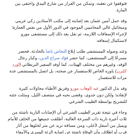
فتوقفوا عن تعقبه، وتمكن من الفرار من شارع البيدق واختفى بين
المارة.
وقد حمل أمين عثمان بعد إصابته إلى مكتب الأستاذين زكي عريبي
وميخائيل غالي المحاميين الموجود في الدور الأول من نفس العمارة؛
لإجراء الإسعافات اللازمة، ثم نقل بعد ذلك إلى مستشفى مورو
لاستكمال إسعافه.
وعند وصوله المستشفى طلب إبلاغ
النحاس باشا
بالحادثة، فحضر
مسرعًا إلى المستشفى، كما حضر
فؤاد سراج الدين
، وكبار رجال
الوفد، وغيرهم من مختلف الهيئات، كما أوفد السفير البريطاني (
لورد
كليرن
) ياوره الخاص للاستفسار عن صحته، بل اتصل بالمستشفى عدة
مرات للاستفسار.
وقد بذل الدكتور
عبد الوهاب مورو
وفريق الأطباء محاولات كثيرة
لإنقاذه؛ ولكن دون جدوى، وقضى نحبه في منتصف الليل، ومثلت جثته
للتشريح بواسطة الطبيب الشرعي.
وجاء في نتيجة تقرير الطبيب الشرعي أن الإصابات النارية ناشئة من
ثلاث أعيرة نارية ذات السرعة العالية، أطلقت جميعها من الخلف للأمام
ويميل من أسفل لأعلى، ومن مسافة تزيد عن متر لخلوها من آثار
قرب أو إطلاق، وأن الوفاة ناشئة عن إصابة الرئة اليسرى والأمعاء