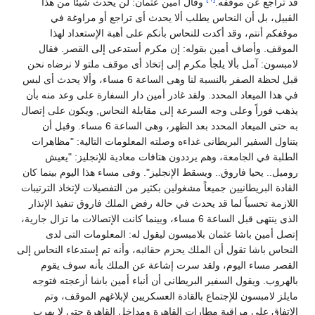
قد تراجع عن موقفه.
وقال أمين عثمان: لن يحدث شيئاً من هذا
القبيل، بل أن النحاس يطلب ألا يحدث أى تراجع أو مراوغة في
موقفكم أنتم، وقد أكدت للنحاس بأنكم على أهبة الإستعداد لهذا
الموقف. وأضاف أمين بقوله: إن مكرم أستدعى إلى القصر. فقال
لامبسون: آمل بألا يلجأ مكرم إلى إتخاذ أى موقف ملتو لا نرضاه نحن
قبل لحظة الصفر بالنسبة لنا وهى الساعة 6 مساء، وألا يحدث أى لبس
في هذا الميعاد المحدد. ولقد غادر أمين دار السفارة على وعد منه بأن
يذهب فوراً وعلى وجه السرعة إلى مقابلة النحاس, ويكون على إتصال
به حتى الميعاد المحدد بعد الظهر، وهى الساعة 6 مساء. وقبل أن
يتناول السفير البريطانى غداءه وصلته المعلومات التالية: "مظاهرات
الطلبة في الجامعة، وهم يرددون هتافات معادية للإنجليز: "يعيش
روميل.. يحيا فاروق.. ويسقط الإنجليز". وفى مساء هذا اليوم بينما كان
القادة البريطانيين جميعاً مشغولين بكثير من التفصيلات لإتخاذ الترتيبات
اللازمة تحسباً لما قد يحدث في حالة رفض الملك فاروق تنفيذ الإنذار
الذى ينتهى قبل الساعة 6 مساء، وبينما كانت الإتصالات ما تزال جارية،
إتصل أمين باشا عثمان بلامبسون ليقول له: المعلومات التى لدى
النحاس باشا تقول أن الملك يحزم حقائبه، وأنه تم إستدعاء النحاس إلى
القصر مساء اليوم، ولقد سرت إشاعة عن الملك بأنه سوف يقوم
بالهروب. ويقول السفير البريطانى أن أنباء أمين باشا أزعجته فتوجه
مايلز لامبسون للإجتماع بالقادة العسكريين لإبلاغهم الموقف، وتم
الإتفاق على مراقبة مطارات القاهرة ومداخل القاهرة حتى لا يهرب