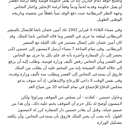
وأصبح الوفد أمام خيارين إما أن يقبل حكومة قومية وفقاً لرغبة القصر
أو يقبل حكومة وفدية لحماً ودماً وفقاً لرغبة الإنجليز وإختار النحاس
وجهة النظر البريطانية حيث دفع الوفد ثمناً باهظاً من شعبيته وتاريخه
الوطنى الطويل.
وفي مساء الثلاثاء 3 فبراير 1942 عاد أمين عثمان باشا للإتصال بالسفير
البريطانى ليبلغه ما جرى في القصر وما قاله النحاس باشا للملك. وقد
كان أمين عثمان على إتصال مستمر في تلك الليلة مع السفير
البريطانى. وفى تمام الساعة 7 مساء أرسل لامبسون إلى حسنين لكى
يحضر إلى دار السفارة وأخبره بأنه قد علم بكل ما جرى مع النحاس
في القصر وبأن النحاس رفض تأليف وزارة قومية، وطلب إليه أن يرفع
إلى جلالة الملك النصيحة بإنه من المحتم عليه أن يطلب من الملك
فاروق أن يستدعى النحاس إلى القصر ويطلب منه تأليف وزارة وفدية،
وفى نفس الوقت لا داعى للإنزعاج والإندهاش، إذ أنه سوف يدعو
مجلس الدفاع للإجتماع في تمام الساعة 10 من صباح الغد.
وحاول حسنين - كعادته - أن يتملص من الموقف ويراوغ! ولكن
لامبسون أوضح له بكل حزم أن الموقف يحتم عليه ذلك، وأن هذا من
صميم عمله، وقبل أن يغادر حسنين دار السفارة كرر له لامبسون
القول: بأنه يجب أن يخبر الملك فاروق بأن يستدعى النحاس, وأن يكلفه
بتشكيل الوزارة.