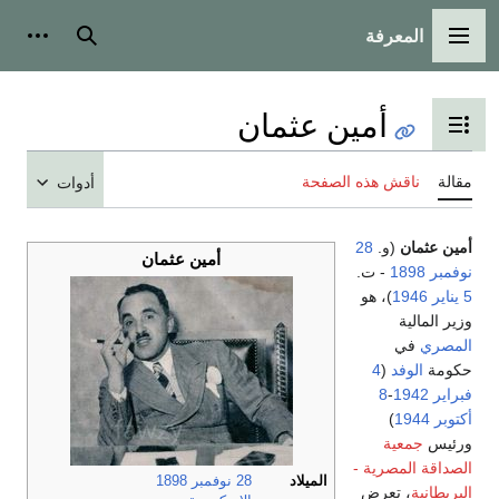
المعرفة
القائمة الرئيسية
بحث
أدوات
أمين عثمان
تبديل عرض جدول المحتويات
مقالة
ناقش هذه الصفحة
أدوات
أمين عثمان
(و.
28
أمين عثمان
نوفمبر
1898
- ت.
5 يناير
1946
)، هو
وزير المالية
المصري
في
حكومة
الوفد
(
4
فبراير
1942
-
8
أكتوبر
1944
)
ورئيس
جمعية
الصداقة المصرية -
الميلاد
28 نوفمبر
1898
البريطانية
، تعرض