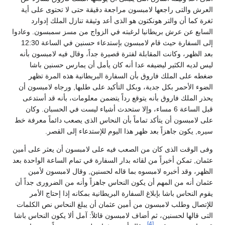
العرش والتى راجعها لامبسون مراجعة دقيقة حتى لا تحتوى على أية
ثغرة كما أن والتر هونكتون هو الذى أعد وثيقة تنازل الملك إدوارد
السابع عن عرش بريطانيا لرغبته في الزواج من مسز سمبسون. وعادوا
إلى السفارة حيث قام لامبسون بإستدعاء حسنين في الساعة 12:30
بعد الظهر، وكانت المقابلة لفترة قصيرة جداً، وقال فيه لامبسون بأنه
ليس لديه الكثير ليضيفه عدا أنه كان يأمل أن يمارس حسنين باشا
ضغطه على الملك فاروق بأن السفارة البريطانية هذه المرة تظهر
الضوء الأحمر بكل جدية، وبكل التأكيد على طلبها, ورجاه لامبسون أن
يحذر الملك فاروق بأنه يتوقع رداً يتضمن معلومات، بأنه قد أستدعى
قبل الساعة 6 مساء، وإلا ستحدث أشياء ليست في الحسبان. وكان
على لامبسون أن يتأكد تماماً بأن النحاس الذى يصعب دائماً معرفة خط
سيره, يكون جاهزاً بعد ظهر هذا اليوم للإستدعاء إلى القصر.
وفى الوقت الذى كان من الصعب فيه على لامبسون أن يعثر على أمين
عثمان, تمكن أخيراً من لقائه بدار السفارة في تمام الساعة الواحدة بعد
الظهر، وقد أخبره لامبسوه بما قاله لحسنين, وقال لامبسون لأمين
عثمان أنه من المهم أن يكون النحاس جاهزاً وأنه من الضرورى جداً أن
يقوم النحاس باشا بإبلاغ السفارة البريطانية بمكانه إذا إحتاج الأمر
للإتصال وطلب لامبسون من أمين عثمان أن يبلغ النحاس نص الكلمات
التى قالها لحسنين، ثم أضاف لامبسون قائلاً: آمل ألا يكون النحاس باشا
[4]