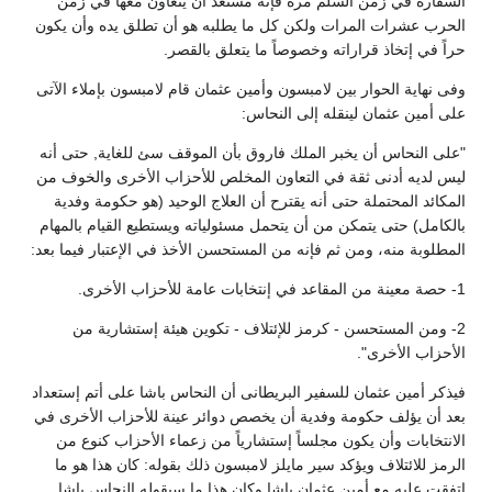
السفارة في زمن السلم مرة فإنه مستعد أن يتعاون معها في زمن
الحرب عشرات المرات ولكن كل ما يطلبه هو أن تطلق يده وأن يكون
حراً في إتخاذ قراراته وخصوصاً ما يتعلق بالقصر.
وفى نهاية الحوار بين لامبسون وأمين عثمان قام لامبسون بإملاء الآتى
على أمين عثمان لينقله إلى النحاس:
"على النحاس أن يخبر الملك فاروق بأن الموقف سئ للغاية, حتى أنه
ليس لديه أدنى ثقة في التعاون المخلص للأحزاب الأخرى والخوف من
المكائد المحتملة حتى أنه يقترح أن العلاج الوحيد (هو حكومة وفدية
بالكامل) حتى يتمكن من أن يتحمل مسئولياته ويستطيع القيام بالمهام
المطلوبة منه، ومن ثم فإنه من المستحسن الأخذ في الإعتبار فيما بعد:
1- حصة معينة من المقاعد في إنتخابات عامة للأحزاب الأخرى.
2- ومن المستحسن - كرمز للإئتلاف - تكوين هيئة إستشارية من
الأحزاب الأخرى".
فيذكر أمين عثمان للسفير البريطانى أن النحاس باشا على أتم إستعداد
بعد أن يؤلف حكومة وفدية أن يخصص دوائر عينة للأحزاب الأخرى في
الانتخابات وأن يكون مجلساً إستشارياً من زعماء الأحزاب كنوع من
الرمز للائتلاف ويؤكد سير مايلز لامبسون ذلك بقوله: كان هذا هو ما
إتفقت عليه مع أمين عثمان باشا وكان هذا ما سيقوله النحاس باشا