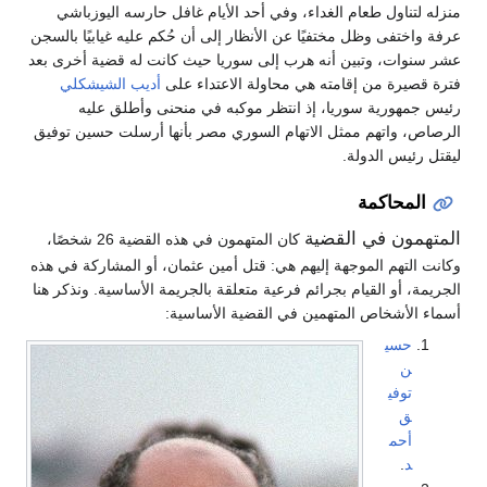
منزله لتناول طعام الغداء، وفي أحد الأيام غافل حارسه اليوزباشي
عرفة واختفى وظل مختفيًا عن الأنظار إلى أن حُكم عليه غيابيًا بالسجن
عشر سنوات، وتبين أنه هرب إلى سوريا حيث كانت له قضية أخرى بعد
فترة قصيرة من إقامته هي محاولة الاعتداء على
أديب الشيشكلي
رئيس جمهورية سوريا، إذ انتظر موكبه في منحنى وأطلق عليه
الرصاص، واتهم ممثل الاتهام السوري مصر بأنها أرسلت حسين توفيق
ليقتل رئيس الدولة.
المحاكمة
المتهمون في القضية
كان المتهمون في هذه القضية 26 شخصًا،
وكانت التهم الموجهة إليهم هي: قتل أمين عثمان، أو المشاركة في هذه
الجريمة، أو القيام بجرائم فرعية متعلقة بالجريمة الأساسية. ونذكر هنا
أسماء الأشخاص المتهمين في القضية الأساسية:
حسي
ن
توفي
ق
أحم
د
.