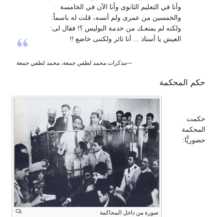
وأنا في التعليم الثانوى وأنا الآن في الخامسة
والخمسين من عمرى ولم أنسه، قلت له باسماً:
ولكنه لم يمنعـك من خدمة البوليس ؟! فقال لى:
العيش يا أستاذ ... أنا ثائر ولكننى خاضع !!
—مذكرات محمد لطفي جمعة، محمد لطفي جمعة
حكم المحكمة
حكمت
المحكمة
حضوريًّا:
صورة من داخل المحاكمة