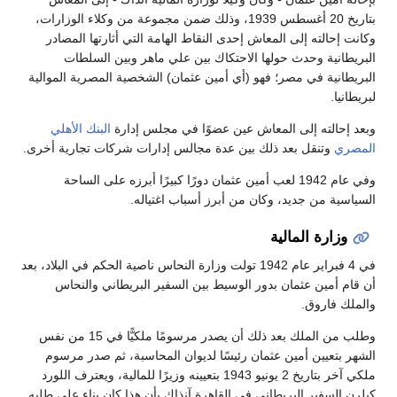
بتاريخ 20 أغسطس 1939، وذلك ضمن مجموعة من وكلاء الوزارات،
وكانت إحالته إلى المعاش إحدى النقاط الهامة التي أثارتها المصادر
البريطانية وحدث حولها الاحتكاك بين علي ماهر وبين السلطات
البريطانية في مصر؛ فهو (أي أمين عثمان) الشخصية المصرية الموالية
لبريطانيا.
وبعد إحالته إلى المعاش عين عضوًا في مجلس إدارة
البنك الأهلي
المصري
وتنقل بعد ذلك بين عدة مجالس إدارات شركات تجارية أخرى.
وفي عام 1942 لعب أمين عثمان دورًا كبيرًا أبرزه على الساحة
السياسية من جديد، وكان من أبرز أسباب اغتياله.
وزارة المالية
في 4 فبراير عام 1942 تولت وزارة النحاس ناصية الحكم في البلاد، بعد
أن قام أمين عثمان بدور الوسيط بين السفير البريطاني والنحاس
والملك فاروق.
وطلب من الملك بعد ذلك أن يصدر مرسومًا ملكيًّا في 15 من نفس
الشهر بتعيين أمين عثمان رئيسًا لديوان المحاسبة، ثم صدر مرسوم
ملكي آخر بتاريخ 2 يونيو 1943 بتعيينه وزيرًا للمالية، ويعترف اللورد
كيلرن السفير البريطاني في القاهرة آنذاك بأن هذا كان بناء على طلبه