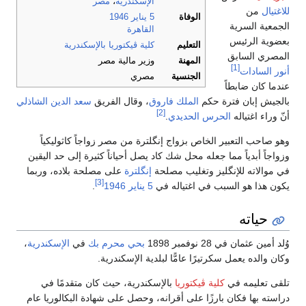
الإسكندرية
،
مصر
للاغتيال
من
الوفاة
5 يناير
1946
الجمعية السرية
القاهرة
بعضوية الرئيس
التعليم
كلية ڤيكتوريا
بالإسكندرية
المصري السابق
المهنة
وزير مالية مصر
[1]
أنور السادات
الجنسية
مصري
عندما كان ضابطاً
بالجيش إبان فترة حكم
الملك فاروق
، وقال الفريق
سعد الدين الشاذلي
[2]
أنّ وراء اغتياله
الحرس الحديدي
.
وهو صاحب التعبير الخاص بزواج إنگلترة من مصر زواجاً كاثوليكياً
وزواجاً أبدياً مما جعله محل شك كاد يصل أحياناً كثيرة إلى حد اليقين
في موالاته للإنگليز وتغليب مصلحة
إنگلترة
على مصلحة بلاده، وربما
[3]
يكون هذا هو السبب في اغتياله في
5 يناير
1946
.
حياته
وُلد أمين عثمان في 28 نوفمبر 1898
بحي محرم بك
في
الإسكندرية
،
وكان والده يعمل سكرتيرًا عامًّا لبلدية الإسكندرية.
تلقى تعليمه في
كلية ڤيكتوريا
بالإسكندرية، حيث كان متقدمًا في
دراسته بها فكان بارزًا على أقرانه، وحصل على شهادة البكالوريا عام