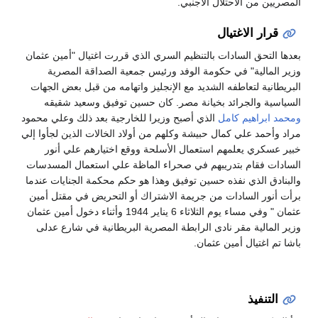
المصريين من الاحتلال الأجنبي.
قرار الاغتيال
بعدها التحق السادات بالتنظيم السري الذي قررت اغتيال "أمين عثمان
وزير المالية" في حكومة الوفد ورئيس جمعية الصداقة المصرية
البريطانية لتعاطفه الشديد مع الإنجليز واتهامه من قبل بعض الجهات
السياسية والجرائد بخيانة مصر. كان حسين توفيق وسعيد شقيقه
ومحمد ابراهيم كامل
الذي أصبح وزيرا للخارجية بعد ذلك وعلي محمود
مراد وأحمد علي كمال حبيشة وكلهم من أولاد الخالات الذين لجأوا إلي
خبير عسكري يعلمهم استعمال الأسلحة ووقع اختيارهم علي أنور
السادات فقام بتدريبهم في صحراء الماظة علي استعمال المسدسات
والبنادق الذي نفذه حسين توفيق وهذا هو حكم محكمة الجنايات عندما
برأت أنور السادات من جريمة الاشتراك أو التحريض في مقتل أمين
عثمان‏ " وفي مساء يوم الثلاثاء 6 يناير 1944 وأثناء دخول أمين عثمان
وزير المالية مقر نادى الرابطة المصرية البريطانية في شارع عدلى
باشا تم اغتيال أمين عثمان.
التنفيذ