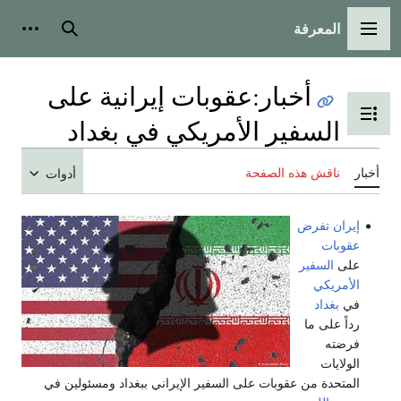
المعرفة
القائمة الرئيسية
بحث
أدوات
أخبار
:
عقوبات إيرانية على
تبديل عرض جدول المحتويات
السفير الأمريكي في بغداد
أخبار
ناقش هذه الصفحة
أدوات
إيران
تفرض
عقوبات
على
السفير
الأمريكي
في
بغداد
رداً على ما
فرضته
الولايات
المتحدة من عقوبات على السفير الإيراني ببغداد ومسئولين في