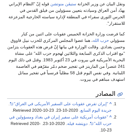
ونقل البيان عن وزير الخزانة
ستيڤن منوتشن
قوله إنّ "النظام الإيراني
يهدّد أمن العراق وسيادته بتعيين مسؤولين من فيلق القدس في
الحرس الثوري سفراء في المنطقة لإدارة سياسته الخارجية المزعزعة
للاستقرار".
كما فرضت وزارة الخزانة الخميس عقوبات على اثنين من كبار
مسؤولي
حزب الله
، هما عضوا المجلس المركزي للحزب نبيل قاووق
وحسن بغدادي. وقالت الوزارة في بيانها إنّ فرض هذه العقوبات يتزامن
"مع اقتراب الذكرى السابعة والثلاثين لهجوم حزب الله" على مشاة
البحرية الأمريكية في بيروت في 23 أكتوبر 1983. وقتل في ذلك اليوم
241 عنصراً من المارينز في تفجير ضخم دمّر مقرّهم في العاصمة
اللبنانية. وفي نفس اليوم قتل 58 مظلياً فرنسياً في تفجير مماثل
استهدف مبناهم في بيروت.
المصادر
^
"إيران تفرض عقوبات على السفير الأمريكى في العراق"
.
جريدة اليوم السابع
. 2020-10-23
. Retrieved
2020-10-23
.
^
"عقوبات أمريكية على سفير إيران في بغداد ومسؤولين في
حزب الله"
.
دويتشه فيله
. 2020-10-23
. Retrieved
2020-
.
10-23