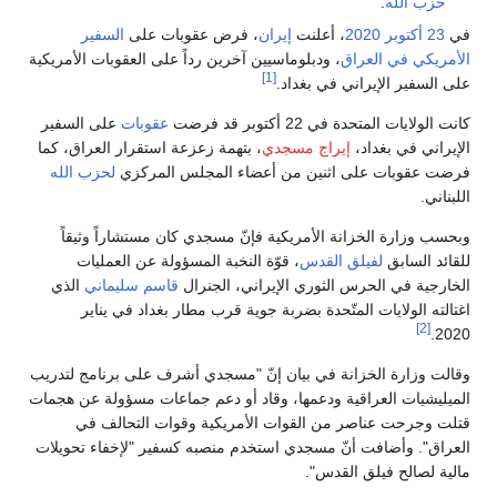
حزب الله
.
في
23 أكتوبر
2020
، أعلنت
إيران
، فرض عقوبات على
السفير
الأمريكي في العراق
، ودبلوماسيين آخرين رداً على العقوبات الأمريكية
[1]
على السفير الإيراني في بغداد.
كانت الولايات المتحدة في 22 أكتوبر قد فرضت
عقوبات
على السفير
الإيراني في بغداد،
إيراج مسجدي
، بتهمة زعزعة استقرار العراق، كما
فرضت عقوبات على اثنين من أعضاء المجلس المركزي
لحزب الله
اللبناني.
وبحسب وزارة الخزانة الأمريكية فإنّ مسجدي كان مستشاراً وثيقاً
للقائد السابق
لفيلق القدس
، قوّة النخبة المسؤولة عن العمليات
الخارجية في الحرس الثوري الإيراني، الجنرال
قاسم سليماني
الذي
اغتالته الولايات المتّحدة بضربة جوية قرب مطار بغداد في يناير
[2]
2020.
وقالت وزارة الخزانة في بيان إنّ "مسجدي أشرف على برنامج لتدريب
الميليشيات العراقية ودعمها، وقاد أو دعم جماعات مسؤولة عن هجمات
قتلت وجرحت عناصر من القوات الأمريكية وقوات التحالف في
العراق". وأضافت أنّ مسجدي استخدم منصبه كسفير "لإخفاء تحويلات
مالية لصالح فيلق القدس".